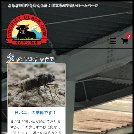
とちぎの和牛を考える会 / 栃木県の牛飼いホームページ
0
タ
グ:
アルナックス
「秋バエ」の季節です！
まだまだ暑い日が続いておりま
すが、日々少しずつ秋に向かっ
ております。 暑さのゆるみと共