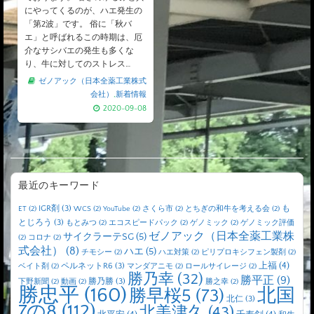
にやってくるのが、ハエ発生の
「第2波」です。 俗に「秋バ
エ」と呼ばれるこの時期は、厄
介なサシバエの発生も多くな
り、牛に対してのストレス…
ゼノアック（日本全薬工業株式
会社）
,
新着情報
2020-09-08
最近のキーワード
IGR剤
(3)
も
ET
(2)
WCS
(2)
YouTube
(2)
さくら市
(2)
とちぎの和牛を考える会
(2)
とじろう
(3)
もとみつ
(2)
エコスピードパック
(2)
ゲノミック
(2)
ゲノミック評価
ゼノアック（日本全薬工業株
サイクラーテSG
(5)
(2)
コロナ
(2)
式会社）
(8)
ハエ
(5)
チモシー
(2)
ハエ対策
(2)
ピリプロキシフェン製剤
(2)
上福
(4)
ペルネットR6
(3)
ベイト剤
(2)
マンダアニモ
(2)
ロールサイレージ
(2)
勝乃幸
(32)
勝平正
(9)
勝乃勝
(3)
下野新聞
(2)
動画
(2)
勝之幸
(2)
勝忠平
(160)
北国
勝早桜5
(73)
北仁
(3)
7の8
(112)
北美津久
(43)