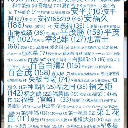
北平安
(4)
千寿剣
(4)
和牛
喜亀忠
(10)
夏百合
(9)
和牛繁殖
(8)
姫百合
(3)
大田原市
(3)
安平
(110)
安平
子牛紹介
(7)
(6)
安亀忠
(3)
宇都宮市
(2)
安福久
安福165の9
(46)
照
(27)
安福
(3)
(186)
安糸福
(36)
安茂勝
(5)
安福（岐阜）
(4)
家畜市場
(2)
平茂勝
(159)
平茂
市場成績
(38)
平白鵬
(2)
晴
(102)
幸紀雄
(127)
忠富士
幸男
(2)
(66)
愛之国
(6)
忠茂勝
(4)
暁之藤
(4)
忠福
(3)
日向国
(2)
早期離乳
(2)
栃木県
(17)
満天白清
(5)
瀬尾ファーム
(3)
松本一
(2)
極光姫
(2)
牛伝染
白鵬85の3
(16)
白清85の3
(8)
白清誉
(3)
百合未来
性リンパ腫
(2)
百合白清2
(115)
(3)
百合白清
(2)
百合福久
(2)
百合美
(2)
百合茂
(158)
直太郎
(7)
県北家畜保
県内家畜衛生情報
(2)
矢板市場
(74)
知
健衛生所
(4)
矢板市場成績
(2)
矢板高校
(2)
福之姫
福之国
(35)
神高福
(25)
恵久
(15)
(142)
福之鶴
(22)
福勝鶴
(19)
福栄
(14)
福
福増
(3)
福桜（宮崎）
(33)
桜
(12)
福華1
(4)
秀幸福
(4)
秀正実
(2)
秋忠平
(9)
秀菊安
(7)
第2平
秋バエ
(2)
稲ホールクロップサイレージ
(2)
第１花
第5隼福
(13)
第一花国
(12)
茂勝
(4)
第20平茂
(3)
国
(111)
糸福(大分)
(10)
糸光
(6)
糸福
(3)
糸北国
(2)
糸福（鹿児
紀多福
糸秀
(5)
島）
(2)
糸花
(2)
糸藤（鹿児島）
(2)
系統による価格差
(2)