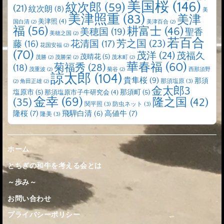
美国桜
(146)
紋次郎
(59)
(21)
紋次朗
(8)
美
美津照重
(83)
美津
美津照
(4)
国白清
(2)
美津百合
(2)
福
(56)
耕富士
(46)
美穂国
(19)
聖香
美穂之国
(2)
若百合
芳之国
(23)
藤
(16)
花清国
(17)
花国安福
(2)
(70)
茂洋
(24)
茂福久
茂晴花
(5)
茂勝
(2)
茂勝栄
(2)
茂木町
(2)
華春福
(60)
菊福秀
(28)
(18)
茂重波
(2)
菊谷
(2)
西那須野
諒太郎
(104)
貴隼桜
(9)
那須
那須塩原
(3)
(2)
角田正雄
(2)
金太郎3
塩原市
(5)
那須町
(5)
那須塩原市子牛研究会
(4)
金幸
(69)
(35)
隆之国
(42)
関平照
(3)
防虫ネット
(3)
隆桜
(7)
高値牛
(7)
飛騨白清
(6)
隆美
(3)
ホーム
とちぎの和牛を考える会とは
～歩み～
お問い合わせ
プライバシーポリシー