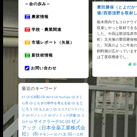
～会の歩み～
豊田勝保（とよだか
場/西那須野を取材
農家情報
栃木県内でもコロナウ
収束しやっと取材でき
学校・農業関連
した。今回は那須塩原
町）太夫塚の豊田勝保
市場レポート（矢板）
た。写真のように牛舎
飼料畑が広がっていま
新技術情報
は丁度収穫後でし…
新
お問い合わせ
最近のキーワード
IGR剤
(3)
ET
(2)
WCS
(2)
YouTube
(2)
さく
もと
ら市
(2)
とちぎの和牛を考える会
(2)
じろう
(3)
もとみつ
(2)
エコスピードパッ
ク
(2)
ゲノミック
(2)
ゲノミック評価
(2)
コ
ゼノ
サイクラーテSG
(5)
ロナ
(2)
アック（日本全薬工業株式会
社）
(8)
ハエ
(5)
チモシー
(2)
ハエ対