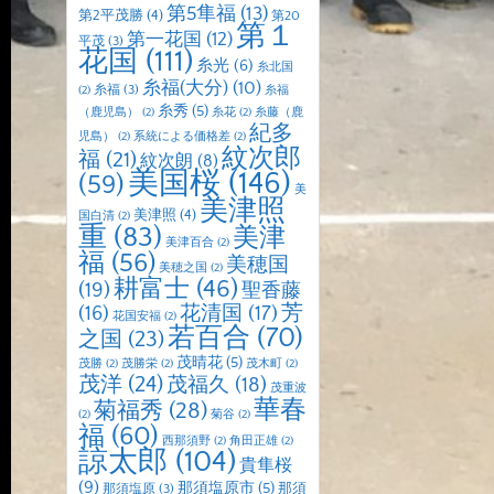
第5隼福
(13)
第2平茂勝
(4)
第20
第１
第一花国
(12)
平茂
(3)
花国
(111)
糸光
(6)
糸北国
糸福(大分)
(10)
糸福
(3)
(2)
糸福
糸秀
(5)
（鹿児島）
(2)
糸花
(2)
糸藤（鹿
紀多
児島）
(2)
系統による価格差
(2)
紋次郎
福
(21)
紋次朗
(8)
美国桜
(146)
(59)
美
美津照
美津照
(4)
国白清
(2)
重
(83)
美津
美津百合
(2)
福
(56)
美穂国
美穂之国
(2)
耕富士
(46)
(19)
聖香藤
芳
(16)
花清国
(17)
花国安福
(2)
若百合
(70)
之国
(23)
茂晴花
(5)
茂勝
(2)
茂勝栄
(2)
茂木町
(2)
茂洋
(24)
茂福久
(18)
茂重波
華春
菊福秀
(28)
(2)
菊谷
(2)
福
(60)
西那須野
(2)
角田正雄
(2)
諒太郎
(104)
貴隼桜
(9)
那須塩原市
(5)
那須
那須塩原
(3)