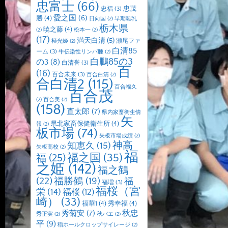
忠富士
(66)
忠茂
忠福
(3)
愛之国
(6)
勝
(4)
日向国
(2)
早期離乳
栃木県
暁之藤
(4)
(2)
松本一
(2)
(17)
満天白清
(5)
瀬尾ファ
極光姫
(2)
白清85
ーム
(3)
牛伝染性リンパ腫
(2)
白鵬85の3
の3
(8)
白清誉
(3)
百
(16)
百合未来
(3)
百合白清
(2)
合白清2
(115)
百合福久
百合茂
(2)
百合美
(2)
(158)
直太郎
(7)
県内家畜衛生情
矢
県北家畜保健衛生所
(4)
報
(2)
板市場
(74)
矢板市場成績
(2)
神高
知恵久
(15)
矢板高校
(2)
福
福之国
(35)
福
(25)
之姫
(142)
福之鶴
(22)
福勝鶴
(19)
福
福増
(3)
福桜（宮
栄
(14)
福桜
(12)
崎）
(33)
福華1
(4)
秀幸福
(4)
秋忠
秀菊安
(7)
秀正実
(2)
秋バエ
(2)
平
(9)
稲ホールクロップサイレージ
(2)