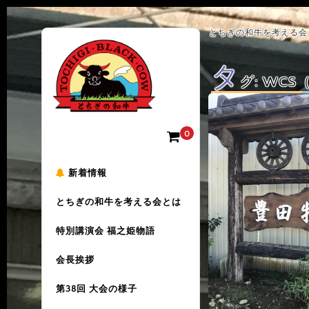
とちぎの和牛を考える会 
タ
グ:
WCS
0
新着情報
とちぎの和牛を考える会とは
特別講演会 福之姫物語
会長挨拶
第38回 大会の様子