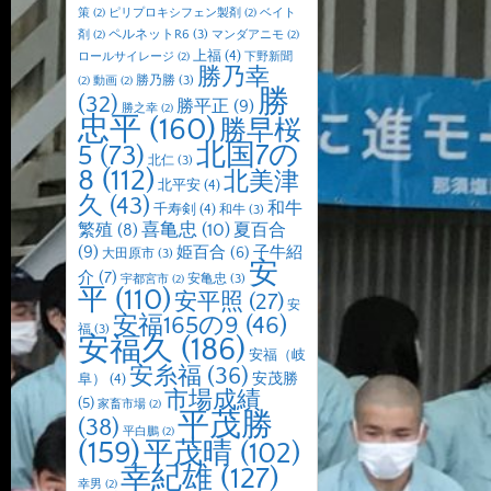
策
(2)
ピリプロキシフェン製剤
(2)
ベイト
ペルネットR6
(3)
剤
(2)
マンダアニモ
(2)
上福
(4)
ロールサイレージ
(2)
下野新聞
勝乃幸
勝乃勝
(3)
(2)
動画
(2)
勝
(32)
勝平正
(9)
勝之幸
(2)
忠平
(160)
勝早桜
北国7の
5
(73)
北仁
(3)
8
(112)
北美津
北平安
(4)
久
(43)
和牛
千寿剣
(4)
和牛
(3)
喜亀忠
(10)
夏百合
繁殖
(8)
(9)
子牛紹
姫百合
(6)
大田原市
(3)
安
介
(7)
安亀忠
(3)
宇都宮市
(2)
平
(110)
安平照
(27)
安
安福165の9
(46)
福
(3)
安福久
(186)
安福（岐
安糸福
(36)
安茂勝
阜）
(4)
市場成績
(5)
家畜市場
(2)
平茂勝
(38)
平白鵬
(2)
(159)
平茂晴
(102)
幸紀雄
(127)
幸男
(2)