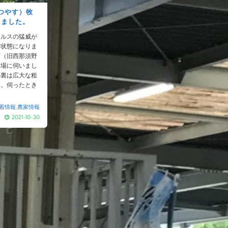
つやす）牧
しました。
イルスの猛威が
る状態になりま
市（旧西那須野
牧場に伺いまし
の裏は広大な粗
す。伺ったとき
着情報
,
農家情報
2021-10-30