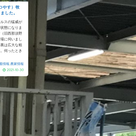
つやす）牧
しました。
イルスの猛威が
る状態になりま
市（旧西那須野
牧場に伺いまし
の裏は広大な粗
す。伺ったとき
着情報
,
農家情報
2021-10-30