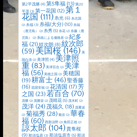
第5隼福
(13)
第2平茂勝
(4)
第20
第１
第一花国
(12)
平茂
(3)
花国
(111)
糸光
(6)
糸北国
糸福(大分)
(10)
糸福
(3)
(2)
糸福
糸秀
(5)
（鹿児島）
(2)
糸花
(2)
糸藤（鹿
紀多
児島）
(2)
系統による価格差
(2)
紋次郎
福
(21)
紋次朗
(8)
美国桜
(146)
(59)
美
美津照
美津照
(4)
国白清
(2)
重
(83)
美津
美津百合
(2)
福
(56)
美穂国
美穂之国
(2)
耕富士
(46)
(19)
聖香藤
芳
(16)
花清国
(17)
花国安福
(2)
若百合
(70)
之国
(23)
茂晴花
(5)
茂勝
(2)
茂勝栄
(2)
茂木町
(2)
茂洋
(24)
茂福久
(18)
茂重波
華春
菊福秀
(28)
(2)
菊谷
(2)
福
(60)
西那須野
(2)
角田正雄
(2)
諒太郎
(104)
貴隼桜
(9)
那須塩原市
(5)
那須
那須塩原
(3)