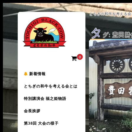
とちぎの和牛を考える会 
タ
グ:
豊田勝
0
新着情報
とちぎの和牛を考える会とは
特別講演会 福之姫物語
会長挨拶
第38回 大会の様子