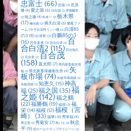
忠富士
(66)
忠茂
忠福
(3)
愛之国
(6)
勝
(4)
日向国
(2)
早期離乳
栃木県
暁之藤
(4)
(2)
松本一
(2)
(17)
満天白清
(5)
瀬尾ファ
極光姫
(2)
白清85
ーム
(3)
牛伝染性リンパ腫
(2)
白鵬85の3
の3
(8)
白清誉
(3)
百
(16)
百合未来
(3)
百合白清
(2)
合白清2
(115)
百合福久
百合茂
(2)
百合美
(2)
(158)
直太郎
(7)
県内家畜衛生情
矢
県北家畜保健衛生所
(4)
報
(2)
板市場
(74)
矢板市場成績
(2)
神高
知恵久
(15)
矢板高校
(2)
福
福之国
(35)
福
(25)
之姫
(142)
福之鶴
(22)
福勝鶴
(19)
福
福増
(3)
福桜（宮
栄
(14)
福桜
(12)
崎）
(33)
福華1
(4)
秀幸福
(4)
秋忠
秀菊安
(7)
秀正実
(2)
秋バエ
(2)
平
(9)
稲ホールクロップサイレージ
(2)