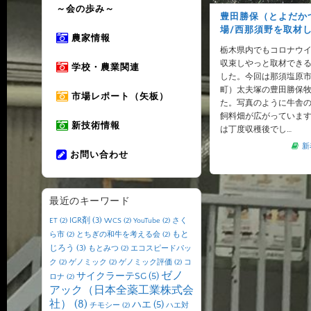
～会の歩み～
豊田勝保（とよだか
場/西那須野を取材
農家情報
栃木県内でもコロナウ
収束しやっと取材でき
学校・農業関連
した。今回は那須塩原
町）太夫塚の豊田勝保
市場レポート（矢板）
た。写真のように牛舎
飼料畑が広がっていま
新技術情報
は丁度収穫後でし…
新
お問い合わせ
最近のキーワード
IGR剤
(3)
ET
(2)
WCS
(2)
YouTube
(2)
さく
もと
ら市
(2)
とちぎの和牛を考える会
(2)
じろう
(3)
もとみつ
(2)
エコスピードパッ
ク
(2)
ゲノミック
(2)
ゲノミック評価
(2)
コ
ゼノ
サイクラーテSG
(5)
ロナ
(2)
アック（日本全薬工業株式会
社）
(8)
ハエ
(5)
チモシー
(2)
ハエ対