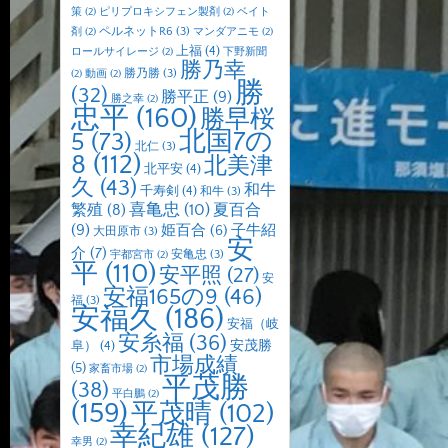
策
(2)
ピリプロキシフェン製剤
(2)
ベイト
ペルネットR6
(3)
剤
(2)
マンダアニモ
(2)
上福
(4)
ロールサイレージ
(2)
下野新聞
勝乃幸
勝乃勝
(3)
(2)
動画
(2)
勝
(32)
勝平正
(9)
勝之幸
(2)
忠平
(160)
勝早桜
北国7の
5
(73)
北仁
(3)
8
(112)
北美津
北平安
(4)
久
(43)
和牛
千寿剣
(4)
和牛
(3)
喜亀忠
(10)
夏百合
繁殖
(8)
(9)
子牛紹
姫百合
(6)
大田原市
(3)
安
介
(7)
安亀忠
(3)
宇都宮市
(2)
平
(110)
安平照
(27)
安
安福165の9
(46)
福
(3)
安福久
(186)
安福（岐
安糸福
(36)
安茂勝
阜）
(4)
市場成績
(5)
家畜市場
(2)
平茂勝
(38)
平白鵬
(2)
(159)
平茂晴
(102)
幸紀雄
(127)
幸男
(2)