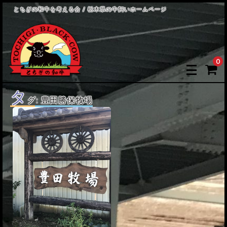
とちぎの和牛を考える会 / 栃木県の牛飼いホームページ
0
タ
グ:
豊田勝保牧場