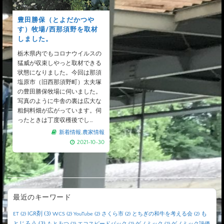
豊田勝保（とよだかつや
す）牧場/西那須野を取材
しました。
栃木県内でもコロナウイルスの
猛威が収束しやっと取材できる
状態になりました。今回は那須
塩原市（旧西那須野町）太夫塚
の豊田勝保牧場に伺いました。
写真のように牛舎の裏は広大な
粗飼料畑が広がっています。伺
ったときは丁度収穫後でし…
新着情報
,
農家情報
2021-10-30
最近のキーワード
IGR剤
(3)
も
ET
(2)
WCS
(2)
YouTube
(2)
さくら市
(2)
とちぎの和牛を考える会
(2)
とじろう
(3)