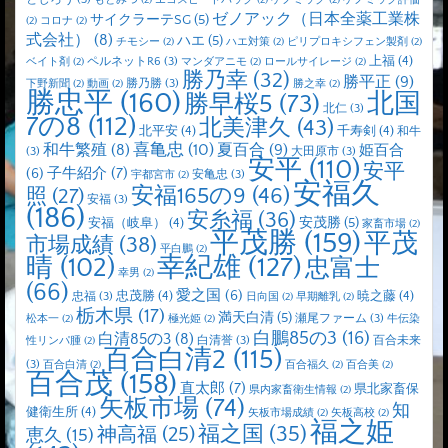
もとみつ
(2)
エコスピードパック
(2)
ゲノミック
(2)
ゲノミック評価
ゼノアック（日本全薬工業株
サイクラーテSG
(5)
(2)
コロナ
(2)
式会社）
(8)
ハエ
(5)
チモシー
(2)
ハエ対策
(2)
ピリプロキシフェン製剤
(2)
上福
(4)
ペルネットR6
(3)
ベイト剤
(2)
マンダアニモ
(2)
ロールサイレージ
(2)
勝乃幸
(32)
勝平正
(9)
勝乃勝
(3)
下野新聞
(2)
動画
(2)
勝之幸
(2)
勝忠平
(160)
北国
勝早桜5
(73)
北仁
(3)
7の8
(112)
北美津久
(43)
北平安
(4)
千寿剣
(4)
和牛
喜亀忠
(10)
夏百合
(9)
和牛繁殖
(8)
姫百合
(3)
大田原市
(3)
安平
(110)
安平
子牛紹介
(7)
(6)
安亀忠
(3)
宇都宮市
(2)
安福久
安福165の9
(46)
照
(27)
安福
(3)
(186)
安糸福
(36)
安茂勝
(5)
安福（岐阜）
(4)
家畜市場
(2)
平茂勝
(159)
平茂
市場成績
(38)
平白鵬
(2)
晴
(102)
幸紀雄
(127)
忠富士
幸男
(2)
(66)
愛之国
(6)
忠茂勝
(4)
暁之藤
(4)
忠福
(3)
日向国
(2)
早期離乳
(2)
栃木県
(17)
満天白清
(5)
瀬尾ファーム
(3)
松本一
(2)
極光姫
(2)
牛伝染
白鵬85の3
(16)
白清85の3
(8)
白清誉
(3)
百合未来
性リンパ腫
(2)
百合白清2
(115)
(3)
百合白清
(2)
百合福久
(2)
百合美
(2)
百合茂
(158)
直太郎
(7)
県北家畜保
県内家畜衛生情報
(2)
矢板市場
(74)
知
健衛生所
(4)
矢板市場成績
(2)
矢板高校
(2)
福之姫
福之国
(35)
神高福
(25)
恵久
(15)