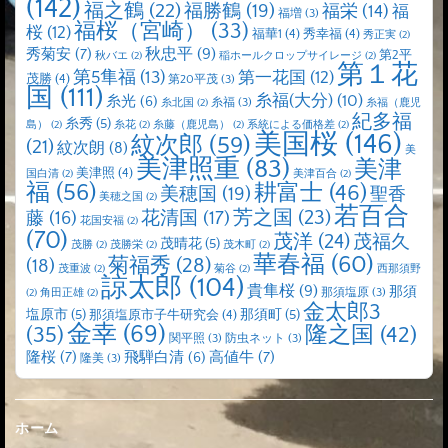
(142)
福之鶴
(22)
福勝鶴
(19)
福栄
(14)
福
福増
(3)
福桜（宮崎）
(33)
桜
(12)
福華1
(4)
秀幸福
(4)
秀正実
(2)
秋忠平
(9)
秀菊安
(7)
第2平
秋バエ
(2)
稲ホールクロップサイレージ
(2)
第１花
第5隼福
(13)
第一花国
(12)
茂勝
(4)
第20平茂
(3)
国
(111)
糸福(大分)
(10)
糸光
(6)
糸福
(3)
糸北国
(2)
糸福（鹿児
紀多福
糸秀
(5)
島）
(2)
糸花
(2)
糸藤（鹿児島）
(2)
系統による価格差
(2)
美国桜
(146)
紋次郎
(59)
(21)
紋次朗
(8)
美
美津照重
(83)
美津
美津照
(4)
国白清
(2)
美津百合
(2)
福
(56)
耕富士
(46)
美穂国
(19)
聖香
美穂之国
(2)
若百合
芳之国
(23)
藤
(16)
花清国
(17)
花国安福
(2)
(70)
茂洋
(24)
茂福久
茂晴花
(5)
茂勝
(2)
茂勝栄
(2)
茂木町
(2)
華春福
(60)
菊福秀
(28)
(18)
茂重波
(2)
菊谷
(2)
西那須野
諒太郎
(104)
貴隼桜
(9)
那須
那須塩原
(3)
(2)
角田正雄
(2)
金太郎3
塩原市
(5)
那須町
(5)
那須塩原市子牛研究会
(4)
金幸
(69)
(35)
隆之国
(42)
関平照
(3)
防虫ネット
(3)
隆桜
(7)
高値牛
(7)
飛騨白清
(6)
隆美
(3)
ホーム