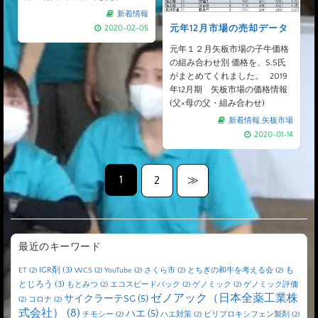
新着情報
元年12月市場の売却データ
2020-02-05
元年１２月矢板市場の子牛価格
の組み合わせ別 価格を、S.S氏
がまとめてくれました。 2019
年12月期 矢板市場の価格情報
(父×母の父・組み合わせ)
新着情報
,
矢板市場
2020-01-14
1
2
≫
最近のキーワード
IGR剤
(3)
も
ET
(2)
WCS
(2)
YouTube
(2)
さくら市
(2)
とちぎの和牛を考える会
(2)
とじろう
(3)
もとみつ
(2)
エコスピードパック
(2)
ゲノミック
(2)
ゲノミック評価
ゼノアック（日本全薬工業株
サイクラーテSG
(5)
(2)
コロナ
(2)
式会社）
(8)
ハエ
(5)
チモシー
(2)
ハエ対策
(2)
ピリプロキシフェン製剤
(2)