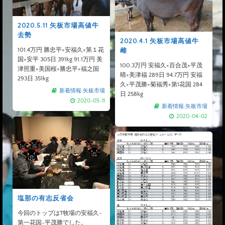
2020.5.11 矢板市場高値牛
去勢
2020.4.1 矢板市場高値牛
101.4万円 勝忠平×安福久×第１花
雌
国×安平 305日 391kg 91.1万円 美
100.3万円 安福久×百合茂×平茂
津照重×美国桜×勝忠平×福之国
晴×美津福 289日 94.7万円 安福
293日 351kg
久×平茂勝×菊福秀×第1花国 284
新着情報
,
矢板市場
日 258kg
2020-05-11
新着情報
,
矢板市場
2020-04-02
塩那の有志反省会
今回のトップはT牧場の安福久-
第一花国-平茂勝でした。