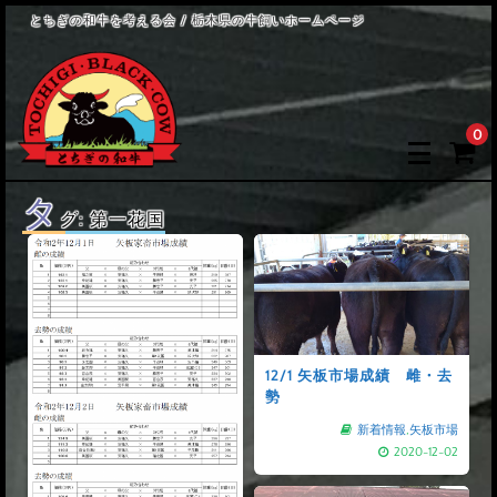
とちぎの和牛を考える会 / 栃木県の牛飼いホームページ
0
タ
グ:
第一花国
12/1 矢板市場成績 雌・去
勢
新着情報
,
矢板市場
2020-12-02