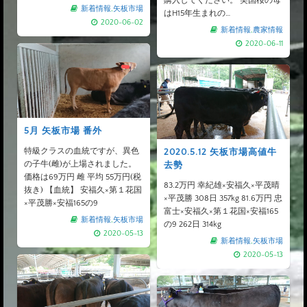
購入してください。 美国桜の母
新着情報
,
矢板市場
はH15年生まれの…
2020-06-02
新着情報
,
農家情報
2020-06-11
5月 矢板市場 番外
特級クラスの血統ですが、異色
2020.5.12 矢板市場高値牛
の子牛(雌)が上場されました。
去勢
価格は69万円 雌 平均 55万円(税
83.2万円 幸紀雄×安福久×平茂晴
抜き) 【血統】 安福久×第１花国
×平茂勝 308日 357kg 81.6万円 忠
×平茂勝×安福165の9
富士×安福久×第１花国×安福165
新着情報
,
矢板市場
の9 262日 314kg
2020-05-13
新着情報
,
矢板市場
2020-05-13