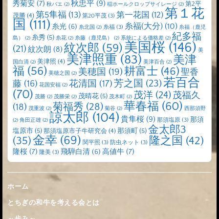
秋忠平
(9)
秀菊安
(7)
第2平
秋バエ
(2)
稲ホールクロップサイレージ
(2)
第１花
第5隼福
(13)
第一花国
(12)
茂勝
(4)
第20平茂
(3)
国
(111)
糸福(大分)
(10)
糸光
(6)
糸福
(3)
糸北国
(2)
糸福（鹿児
紀多福
糸秀
(5)
島）
(2)
糸花
(2)
糸藤（鹿児島）
(2)
系統による価格差
(2)
美国桜
(146)
紋次郎
(59)
(21)
紋次朗
(8)
美
美津照重
(83)
美津
美津照
(4)
国白清
(2)
美津百合
(2)
福
(56)
耕富士
(46)
美穂国
(19)
聖香
美穂之国
(2)
若百合
芳之国
(23)
藤
(16)
花清国
(17)
花国安福
(2)
(70)
茂洋
(24)
茂福久
茂晴花
(5)
茂勝
(2)
茂勝栄
(2)
茂木町
(2)
華春福
(60)
菊福秀
(28)
(18)
茂重波
(2)
菊谷
(2)
西那須野
諒太郎
(104)
貴隼桜
(9)
那須
那須塩原
(3)
(2)
角田正雄
(2)
金太郎3
塩原市
(5)
那須町
(5)
那須塩原市子牛研究会
(4)
金幸
(69)
(35)
隆之国
(42)
関平照
(3)
防虫ネット
(3)
隆桜
(7)
高値牛
(7)
飛騨白清
(6)
隆美
(3)
ホーム
とちぎの和牛を考える会とは