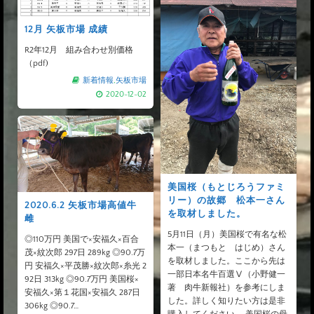
12月 矢板市場 成績
R2年12月 組み合わせ別価格
（pdf)
新着情報
,
矢板市場
2020-12-02
美国桜（もとじろうファミ
リー）の故郷 松本一さん
2020.6.2 矢板市場高値牛
を取材しました。
雌
5月11日（月）美国桜で有名な松
◎110万円 美国で×安福久×百合
本一（まつもと はじめ）さん
茂×紋次郎 297日 289kg ◎90.7万
を取材しました。ここから先は
円 安福久×平茂勝×紋次郎×糸光 2
一部日本名牛百選Ⅴ（小野健一
92日 313kg ◎90.7万円 美国桜×
著 肉牛新報社）を参考にしま
安福久×第１花国×安福久 287日
した。詳しく知りたい方は是非
306kg ◎90.7…