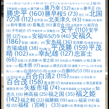
上福
(4)
ペルネットR6
(3)
ベイト剤
(2)
マンダアニモ
(2)
ロールサイレージ
(2)
勝乃幸
(32)
勝平正
(9)
勝乃勝
(3)
下野新聞
(2)
動画
(2)
勝之幸
(2)
勝忠平
(160)
北国
勝早桜5
(73)
北仁
(3)
7の8
(112)
北美津久
(43)
北平安
(4)
千寿剣
(4)
和牛
喜亀忠
(10)
夏百合
(9)
和牛繁殖
(8)
姫百合
(3)
大田原市
(3)
安平
(110)
安平
子牛紹介
(7)
(6)
安亀忠
(3)
宇都宮市
(2)
安福久
安福165の9
(46)
照
(27)
安福
(3)
(186)
安糸福
(36)
安茂勝
(5)
安福（岐阜）
(4)
家畜市場
(2)
平茂勝
(159)
平茂
市場成績
(38)
平白鵬
(2)
晴
(102)
幸紀雄
(127)
忠富士
幸男
(2)
(66)
愛之国
(6)
忠茂勝
(4)
暁之藤
(4)
忠福
(3)
日向国
(2)
早期離乳
(2)
栃木県
(17)
満天白清
(5)
瀬尾ファーム
(3)
松本一
(2)
極光姫
(2)
牛伝染
白鵬85の3
(16)
白清85の3
(8)
白清誉
(3)
百合未来
性リンパ腫
(2)
百合白清2
(115)
(3)
百合白清
(2)
百合福久
(2)
百合美
(2)
百合茂
(158)
直太郎
(7)
県北家畜保
県内家畜衛生情報
(2)
矢板市場
(74)
知
健衛生所
(4)
矢板市場成績
(2)
矢板高校
(2)
福之姫
福之国
(35)
神高福
(25)
恵久
(15)
(142)
福之鶴
(22)
福勝鶴
(19)
福栄
(14)
福
福増
(3)
福桜（宮崎）
(33)
桜
(12)
福華1
(4)
秀幸福
(4)
秀正実
(2)