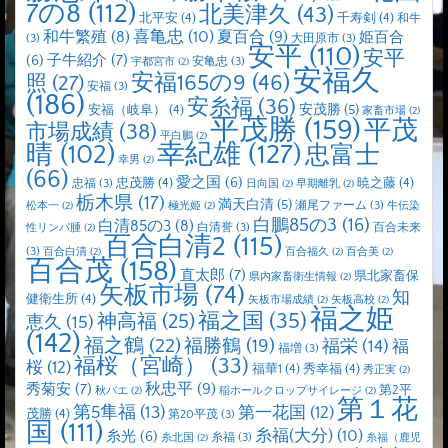
7の8
(112)
北美津久
(43)
北平安
(4)
千寿剣
(4)
和牛
喜亀忠
(10)
夏百合
(9)
和牛繁殖
(8)
姫百合
(3)
大田原市
(3)
安平
(110)
安平
子牛紹介
(7)
(6)
安亀忠
(3)
宇都宮市
(2)
安福久
安福165の9
(46)
照
(27)
安福
(3)
(186)
安糸福
(36)
安茂勝
(5)
安福（岐阜）
(4)
家畜市場
(2)
平茂勝
(159)
平茂
市場成績
(38)
平白鵬
(2)
晴
(102)
幸紀雄
(127)
忠富士
幸男
(2)
(66)
愛之国
(6)
忠茂勝
(4)
暁之藤
(4)
忠福
(3)
日向国
(2)
早期離乳
(2)
栃木県
(17)
満天白清
(5)
瀬尾ファーム
(3)
松本一
(2)
極光姫
(2)
牛伝染
白鵬85の3
(16)
白清85の3
(8)
白清誉
(3)
百合未来
性リンパ腫
(2)
百合白清2
(115)
(3)
百合白清
(2)
百合福久
(2)
百合美
(2)
百合茂
(158)
直太郎
(7)
県北家畜保
県内家畜衛生情報
(2)
矢板市場
(74)
知
健衛生所
(4)
矢板市場成績
(2)
矢板高校
(2)
福之姫
福之国
(35)
神高福
(25)
恵久
(15)
(142)
福之鶴
(22)
福勝鶴
(19)
福栄
(14)
福
福増
(3)
福桜（宮崎）
(33)
桜
(12)
福華1
(4)
秀幸福
(4)
秀正実
(2)
秋忠平
(9)
秀菊安
(7)
第2平
秋バエ
(2)
稲ホールクロップサイレージ
(2)
第１花
第5隼福
(13)
第一花国
(12)
茂勝
(4)
第20平茂
(3)
国
(111)
糸福(大分)
(10)
糸光
(6)
糸福
(3)
糸北国
(2)
糸福（鹿児