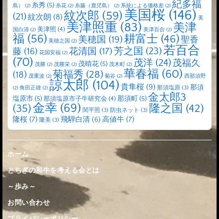
紀多福
糸秀
(5)
島）
(2)
糸花
(2)
糸藤（鹿児島）
(2)
系統による価格差
(2)
美国桜
(146)
紋次郎
(59)
(21)
紋次朗
(8)
美
美津照重
(83)
美津
美津照
(4)
国白清
(2)
美津百合
(2)
福
(56)
耕富士
(46)
美穂国
(19)
聖香
美穂之国
(2)
若百合
芳之国
(23)
藤
(16)
花清国
(17)
花国安福
(2)
(70)
茂洋
(24)
茂福久
茂晴花
(5)
茂勝
(2)
茂勝栄
(2)
茂木町
(2)
華春福
(60)
菊福秀
(28)
(18)
茂重波
(2)
菊谷
(2)
西那須野
諒太郎
(104)
貴隼桜
(9)
那須
那須塩原
(3)
(2)
角田正雄
(2)
金太郎3
塩原市
(5)
那須町
(5)
那須塩原市子牛研究会
(4)
金幸
(69)
(35)
隆之国
(42)
関平照
(3)
防虫ネット
(3)
隆桜
(7)
高値牛
(7)
飛騨白清
(6)
隆美
(3)
ホーム
とちぎの和牛を考える会とは
～歩み～
お問い合わせ
プライバシーポリシー