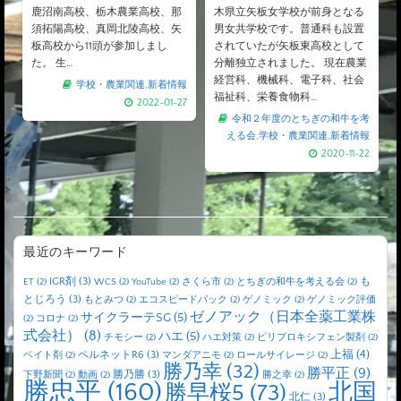
鹿沼南高校、栃木農業高校、那
木県立矢板女学校が前身となる
須拓陽高校、真岡北陵高校、矢
男女共学校です。普通科も設置
板高校から11頭が参加しまし
されていたが矢板東高校として
た。 生…
分離独立されました。 現在農業
経営科、機械科、電子科、社会
学校・農業関連
,
新着情報
福祉科、栄養食物科…
2022-01-27
令和２年度のとちぎの和牛を考
える会
,
学校・農業関連
,
新着情報
2020-11-22
最近のキーワード
IGR剤
(3)
も
ET
(2)
WCS
(2)
YouTube
(2)
さくら市
(2)
とちぎの和牛を考える会
(2)
とじろう
(3)
もとみつ
(2)
エコスピードパック
(2)
ゲノミック
(2)
ゲノミック評価
ゼノアック（日本全薬工業株
サイクラーテSG
(5)
(2)
コロナ
(2)
式会社）
(8)
ハエ
(5)
チモシー
(2)
ハエ対策
(2)
ピリプロキシフェン製剤
(2)
上福
(4)
ペルネットR6
(3)
ベイト剤
(2)
マンダアニモ
(2)
ロールサイレージ
(2)
勝乃幸
(32)
勝平正
(9)
勝乃勝
(3)
下野新聞
(2)
動画
(2)
勝之幸
(2)
勝忠平
(160)
北国
勝早桜5
(73)
北仁
(3)