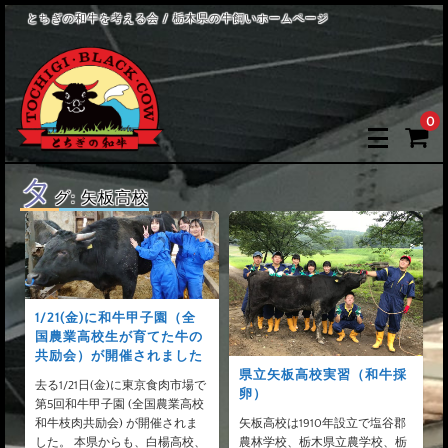
とちぎの和牛を考える会 / 栃木県の牛飼いホームページ
0
タ
グ:
矢板高校
1/21(金)に和牛甲子園（全
国農業高校生が育てた牛の
共励会）が開催されました
県立矢板高校実習（和牛採
去る1/21日(金)に東京食肉市場で
卵）
第5回和牛甲子園 (全国農業高校
和牛枝肉共励会) が開催されま
矢板高校は1910年設立で塩谷郡
した。 本県からも、白楊高校、
農林学校、栃木県立農学校、栃