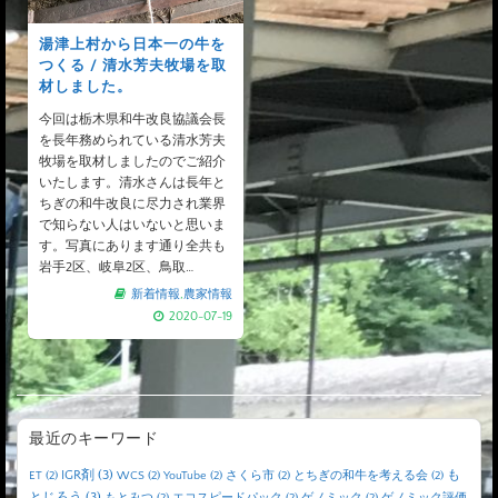
湯津上村から日本一の牛を
つくる / 清水芳夫牧場を取
材しました。
今回は栃木県和牛改良協議会長
を長年務められている清水芳夫
牧場を取材しましたのでご紹介
いたします。清水さんは長年と
ちぎの和牛改良に尽力され業界
で知らない人はいないと思いま
す。写真にあります通り全共も
岩手2区、岐阜2区、鳥取…
新着情報
,
農家情報
2020-07-19
最近のキーワード
IGR剤
(3)
も
ET
(2)
WCS
(2)
YouTube
(2)
さくら市
(2)
とちぎの和牛を考える会
(2)
とじろう
(3)