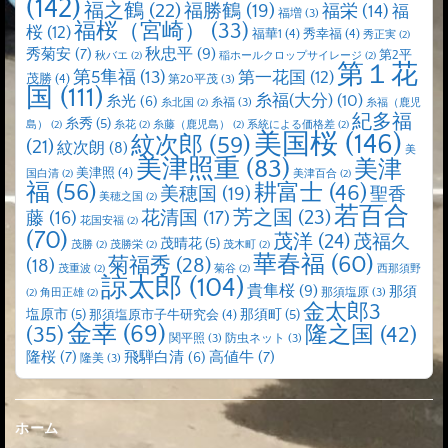
(142)
福之鶴
(22)
福勝鶴
(19)
福栄
(14)
福
福増
(3)
福桜（宮崎）
(33)
桜
(12)
福華1
(4)
秀幸福
(4)
秀正実
(2)
秋忠平
(9)
秀菊安
(7)
第2平
秋バエ
(2)
稲ホールクロップサイレージ
(2)
第１花
第5隼福
(13)
第一花国
(12)
茂勝
(4)
第20平茂
(3)
国
(111)
糸福(大分)
(10)
糸光
(6)
糸福
(3)
糸北国
(2)
糸福（鹿児
紀多福
糸秀
(5)
島）
(2)
糸花
(2)
糸藤（鹿児島）
(2)
系統による価格差
(2)
美国桜
(146)
紋次郎
(59)
(21)
紋次朗
(8)
美
美津照重
(83)
美津
美津照
(4)
国白清
(2)
美津百合
(2)
福
(56)
耕富士
(46)
美穂国
(19)
聖香
美穂之国
(2)
若百合
芳之国
(23)
藤
(16)
花清国
(17)
花国安福
(2)
(70)
茂洋
(24)
茂福久
茂晴花
(5)
茂勝
(2)
茂勝栄
(2)
茂木町
(2)
華春福
(60)
菊福秀
(28)
(18)
茂重波
(2)
菊谷
(2)
西那須野
諒太郎
(104)
貴隼桜
(9)
那須
那須塩原
(3)
(2)
角田正雄
(2)
金太郎3
塩原市
(5)
那須町
(5)
那須塩原市子牛研究会
(4)
金幸
(69)
(35)
隆之国
(42)
関平照
(3)
防虫ネット
(3)
隆桜
(7)
高値牛
(7)
飛騨白清
(6)
隆美
(3)
ホーム