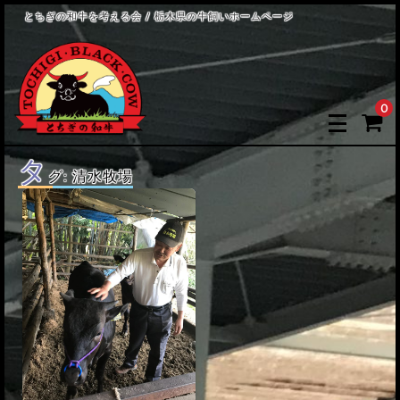
とちぎの和牛を考える会 / 栃木県の牛飼いホームページ
0
タ
グ:
清水牧場