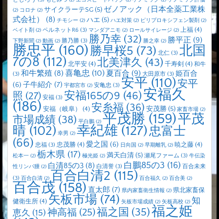
もとみつ
(2)
エコスピードパック
(2)
ゲノミック
(2)
ゲノミック評価
ゼノアック（日本全薬工業株
サイクラーテSG
(5)
(2)
コロナ
(2)
式会社）
(8)
ハエ
(5)
チモシー
(2)
ハエ対策
(2)
ピリプロキシフェン製剤
(2)
上福
(4)
ペルネットR6
(3)
ベイト剤
(2)
マンダアニモ
(2)
ロールサイレージ
(2)
勝乃幸
(32)
勝平正
(9)
勝乃勝
(3)
下野新聞
(2)
動画
(2)
勝之幸
(2)
勝忠平
(160)
北国
勝早桜5
(73)
北仁
(3)
7の8
(112)
北美津久
(43)
北平安
(4)
千寿剣
(4)
和牛
喜亀忠
(10)
夏百合
(9)
和牛繁殖
(8)
姫百合
(3)
大田原市
(3)
安平
(110)
安平
子牛紹介
(7)
(6)
安亀忠
(3)
宇都宮市
(2)
安福久
安福165の9
(46)
照
(27)
安福
(3)
(186)
安糸福
(36)
安茂勝
(5)
安福（岐阜）
(4)
家畜市場
(2)
平茂勝
(159)
平茂
市場成績
(38)
平白鵬
(2)
晴
(102)
幸紀雄
(127)
忠富士
幸男
(2)
(66)
愛之国
(6)
忠茂勝
(4)
暁之藤
(4)
忠福
(3)
日向国
(2)
早期離乳
(2)
栃木県
(17)
満天白清
(5)
瀬尾ファーム
(3)
松本一
(2)
極光姫
(2)
牛伝染
白鵬85の3
(16)
白清85の3
(8)
白清誉
(3)
百合未来
性リンパ腫
(2)
百合白清2
(115)
(3)
百合白清
(2)
百合福久
(2)
百合美
(2)
百合茂
(158)
直太郎
(7)
県北家畜保
県内家畜衛生情報
(2)
矢板市場
(74)
知
健衛生所
(4)
矢板市場成績
(2)
矢板高校
(2)
福之姫
福之国
(35)
神高福
(25)
恵久
(15)