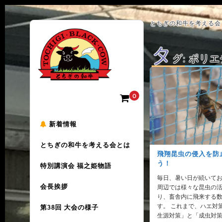
とちぎの和牛を考える会 
タ
グ:
ポリエ
0
新着情報
とちぎの和牛を考える会とは
飛翔昆虫の侵入を防
う！
特別講演会 福之姫物語
毎日、暑い日が続いてお
会長挨拶
周辺では様々な昆虫の
り、畜舎内に飛来する
す。 これまで、ハエ対
第38回 大会の様子
生源対策」と「成虫対