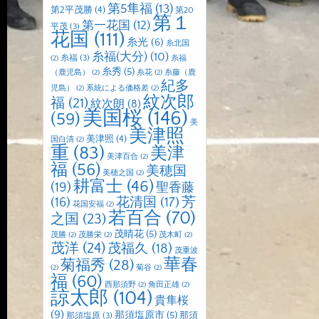
第5隼福
(13)
第2平茂勝
(4)
第20
第１
第一花国
(12)
平茂
(3)
花国
(111)
糸光
(6)
糸北国
糸福(大分)
(10)
糸福
(3)
(2)
糸福
糸秀
(5)
（鹿児島）
(2)
糸花
(2)
糸藤（鹿
紀多
児島）
(2)
系統による価格差
(2)
紋次郎
福
(21)
紋次朗
(8)
美国桜
(146)
(59)
美
美津照
美津照
(4)
国白清
(2)
重
(83)
美津
美津百合
(2)
福
(56)
美穂国
美穂之国
(2)
耕富士
(46)
(19)
聖香藤
芳
(16)
花清国
(17)
花国安福
(2)
若百合
(70)
之国
(23)
茂晴花
(5)
茂勝
(2)
茂勝栄
(2)
茂木町
(2)
茂洋
(24)
茂福久
(18)
茂重波
華春
菊福秀
(28)
(2)
菊谷
(2)
福
(60)
西那須野
(2)
角田正雄
(2)
諒太郎
(104)
貴隼桜
(9)
那須塩原市
(5)
那須
那須塩原
(3)