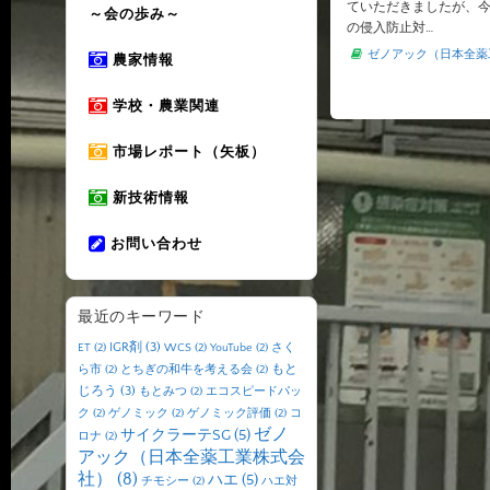
ていただきましたが、
～会の歩み～
の侵入防止対…
ゼノアック（日本全薬
農家情報
学校・農業関連
市場レポート（矢板）
新技術情報
お問い合わせ
最近のキーワード
IGR剤
(3)
ET
(2)
WCS
(2)
YouTube
(2)
さく
もと
ら市
(2)
とちぎの和牛を考える会
(2)
じろう
(3)
もとみつ
(2)
エコスピードパッ
ク
(2)
ゲノミック
(2)
ゲノミック評価
(2)
コ
ゼノ
サイクラーテSG
(5)
ロナ
(2)
アック（日本全薬工業株式会
社）
(8)
ハエ
(5)
チモシー
(2)
ハエ対