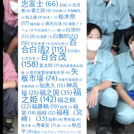
忠富士
(66)
忠茂
忠福
(3)
愛之国
(6)
勝
(4)
日向国
(2)
早期離乳
栃木県
暁之藤
(4)
(2)
松本一
(2)
(17)
満天白清
(5)
瀬尾ファ
極光姫
(2)
白清85
ーム
(3)
牛伝染性リンパ腫
(2)
白鵬85の3
の3
(8)
白清誉
(3)
百
(16)
百合未来
(3)
百合白清
(2)
合白清2
(115)
百合福久
百合茂
(2)
百合美
(2)
(158)
直太郎
(7)
県内家畜衛生情
矢
県北家畜保健衛生所
(4)
報
(2)
板市場
(74)
矢板市場成績
(2)
神高
知恵久
(15)
矢板高校
(2)
福
福之国
(35)
福
(25)
之姫
(142)
福之鶴
(22)
福勝鶴
(19)
福
福増
(3)
福桜（宮
栄
(14)
福桜
(12)
崎）
(33)
福華1
(4)
秀幸福
(4)
秋忠
秀菊安
(7)
秀正実
(2)
秋バエ
(2)
平
(9)
稲ホールクロップサイレージ
(2)