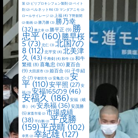
策
(2)
ピリプロキシフェン製剤
(2)
ベイト
ペルネットR6
(3)
剤
(2)
マンダアニモ
(2)
上福
(4)
ロールサイレージ
(2)
下野新聞
勝乃幸
勝乃勝
(3)
(2)
動画
(2)
勝
(32)
勝平正
(9)
勝之幸
(2)
忠平
(160)
勝早桜
北国7の
5
(73)
北仁
(3)
8
(112)
北美津
北平安
(4)
久
(43)
和牛
千寿剣
(4)
和牛
(3)
喜亀忠
(10)
夏百合
繁殖
(8)
(9)
子牛紹
姫百合
(6)
大田原市
(3)
安
介
(7)
安亀忠
(3)
宇都宮市
(2)
平
(110)
安平照
(27)
安
安福165の9
(46)
福
(3)
安福久
(186)
安福（岐
安糸福
(36)
安茂勝
阜）
(4)
市場成績
(5)
家畜市場
(2)
平茂勝
(38)
平白鵬
(2)
(159)
平茂晴
(102)
幸紀雄
(127)
幸男
(2)