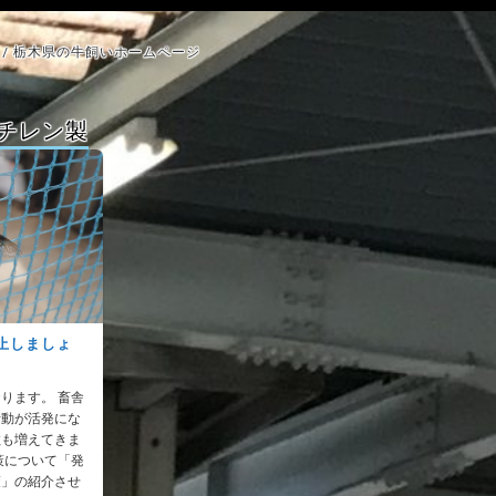
/ 栃木県の牛飼いホームページ
チレン製
止しましょ
ります。 畜舎
活動が活発にな
数も増えてきま
策について「発
策」の紹介させ