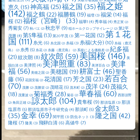
健衛生所
(4)
矢板市場成績
(2)
矢板高校
(2)
福之姫
福之国
(35)
神高福
(25)
恵久
(15)
(142)
福之鶴
(22)
福勝鶴
(19)
福栄
(14)
福
福増
(3)
福桜（宮崎）
(33)
桜
(12)
福華1
(4)
秀幸福
(4)
秀正実
(2)
秋忠平
(9)
秀菊安
(7)
第2平
秋バエ
(2)
稲ホールクロップサイレージ
(2)
第１花
第5隼福
(13)
第一花国
(12)
茂勝
(4)
第20平茂
(3)
国
(111)
糸福(大分)
(10)
糸光
(6)
糸福
(3)
糸北国
(2)
糸福（鹿児
紀多福
糸秀
(5)
島）
(2)
糸花
(2)
糸藤（鹿児島）
(2)
系統による価格差
(2)
美国桜
(146)
紋次郎
(59)
(21)
紋次朗
(8)
美
美津照重
(83)
美津
美津照
(4)
国白清
(2)
美津百合
(2)
福
(56)
耕富士
(46)
美穂国
(19)
聖香
美穂之国
(2)
若百合
芳之国
(23)
藤
(16)
花清国
(17)
花国安福
(2)
(70)
茂洋
(24)
茂福久
茂晴花
(5)
茂勝
(2)
茂勝栄
(2)
茂木町
(2)
華春福
(60)
菊福秀
(28)
(18)
茂重波
(2)
菊谷
(2)
西那須野
諒太郎
(104)
貴隼桜
(9)
那須
那須塩原
(3)
(2)
角田正雄
(2)
金太郎3
塩原市
(5)
那須町
(5)
那須塩原市子牛研究会
(4)
金幸
(69)
(35)
隆之国
(42)
関平照
(3)
防虫ネット
(3)
隆桜
(7)
高値牛
(7)
飛騨白清
(6)
隆美
(3)