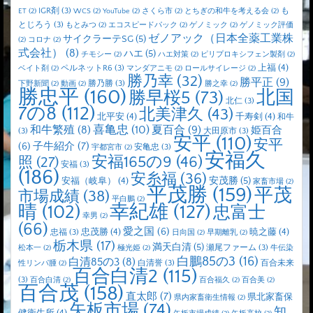
IGR剤
(3)
も
ET
(2)
WCS
(2)
YouTube
(2)
さくら市
(2)
とちぎの和牛を考える会
(2)
とじろう
(3)
もとみつ
(2)
エコスピードパック
(2)
ゲノミック
(2)
ゲノミック評価
ゼノアック（日本全薬工業株
サイクラーテSG
(5)
(2)
コロナ
(2)
式会社）
(8)
ハエ
(5)
チモシー
(2)
ハエ対策
(2)
ピリプロキシフェン製剤
(2)
上福
(4)
ペルネットR6
(3)
ベイト剤
(2)
マンダアニモ
(2)
ロールサイレージ
(2)
勝乃幸
(32)
勝平正
(9)
勝乃勝
(3)
下野新聞
(2)
動画
(2)
勝之幸
(2)
勝忠平
(160)
北国
勝早桜5
(73)
北仁
(3)
7の8
(112)
北美津久
(43)
北平安
(4)
千寿剣
(4)
和牛
喜亀忠
(10)
夏百合
(9)
和牛繁殖
(8)
姫百合
(3)
大田原市
(3)
安平
(110)
安平
子牛紹介
(7)
(6)
安亀忠
(3)
宇都宮市
(2)
安福久
安福165の9
(46)
照
(27)
安福
(3)
(186)
安糸福
(36)
安茂勝
(5)
安福（岐阜）
(4)
家畜市場
(2)
平茂勝
(159)
平茂
市場成績
(38)
平白鵬
(2)
晴
(102)
幸紀雄
(127)
忠富士
幸男
(2)
(66)
愛之国
(6)
忠茂勝
(4)
暁之藤
(4)
忠福
(3)
日向国
(2)
早期離乳
(2)
栃木県
(17)
満天白清
(5)
瀬尾ファーム
(3)
松本一
(2)
極光姫
(2)
牛伝染
白鵬85の3
(16)
白清85の3
(8)
白清誉
(3)
百合未来
性リンパ腫
(2)
百合白清2
(115)
(3)
百合白清
(2)
百合福久
(2)
百合美
(2)
百合茂
(158)
直太郎
(7)
県北家畜保
県内家畜衛生情報
(2)
矢板市場
(74)
知