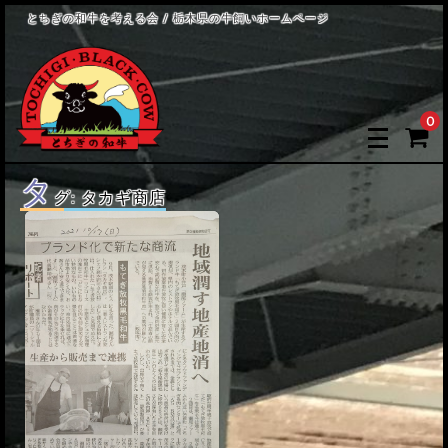
とちぎの和牛を考える会 / 栃木県の牛飼いホームページ
0
タ
グ:
タカギ商店