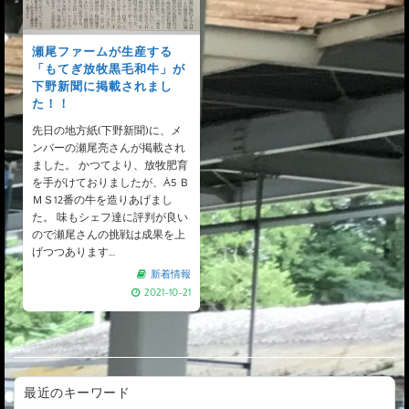
瀬尾ファームが生産する
「もてぎ放牧黒毛和牛」が
下野新聞に掲載されまし
た！！
先日の地方紙(下野新聞)に、メ
ンバーの瀬尾亮さんが掲載され
ました。 かつてより、放牧肥育
を手がけておりましたが、À5 Ｂ
ＭＳ12番の牛を造りあげまし
た。 味もシェフ達に評判が良い
ので瀬尾さんの挑戦は成果を上
げつつあります…
新着情報
2021-10-21
最近のキーワード