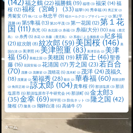
(142)
福之鶴
(22)
福勝鶴
(19)
福栄
(14)
福
福増
(3)
福桜（宮崎）
(33)
桜
(12)
福華1
(4)
秀幸福
(4)
秀正実
(2)
秋忠平
(9)
秀菊安
(7)
第2平
秋バエ
(2)
稲ホールクロップサイレージ
(2)
第１花
第5隼福
(13)
第一花国
(12)
茂勝
(4)
第20平茂
(3)
国
(111)
糸福(大分)
(10)
糸光
(6)
糸福
(3)
糸北国
(2)
糸福（鹿児
紀多福
糸秀
(5)
島）
(2)
糸花
(2)
糸藤（鹿児島）
(2)
系統による価格差
(2)
美国桜
(146)
紋次郎
(59)
(21)
紋次朗
(8)
美
美津照重
(83)
美津
美津照
(4)
国白清
(2)
美津百合
(2)
福
(56)
耕富士
(46)
美穂国
(19)
聖香
美穂之国
(2)
若百合
芳之国
(23)
藤
(16)
花清国
(17)
花国安福
(2)
(70)
茂洋
(24)
茂福久
茂晴花
(5)
茂勝
(2)
茂勝栄
(2)
茂木町
(2)
華春福
(60)
菊福秀
(28)
(18)
茂重波
(2)
菊谷
(2)
西那須野
諒太郎
(104)
貴隼桜
(9)
那須
那須塩原
(3)
(2)
角田正雄
(2)
金太郎3
塩原市
(5)
那須町
(5)
那須塩原市子牛研究会
(4)
金幸
(69)
(35)
隆之国
(42)
関平照
(3)
防虫ネット
(3)
隆桜
(7)
高値牛
(7)
飛騨白清
(6)
隆美
(3)
ホーム