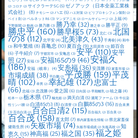
もとみつ
(2)
エコスピードパック
(2)
ゲノミック
(2)
ゲノミック評価
ゼノアック（日本全薬工業株
サイクラーテSG
(5)
(2)
コロナ
(2)
式会社）
(8)
ハエ
(5)
チモシー
(2)
ハエ対策
(2)
ピリプロキシフェン製剤
(2)
上福
(4)
ペルネットR6
(3)
ベイト剤
(2)
マンダアニモ
(2)
ロールサイレージ
(2)
勝乃幸
(32)
勝平正
(9)
勝乃勝
(3)
下野新聞
(2)
動画
(2)
勝之幸
(2)
勝忠平
(160)
北国
勝早桜5
(73)
北仁
(3)
7の8
(112)
北美津久
(43)
北平安
(4)
千寿剣
(4)
和牛
喜亀忠
(10)
夏百合
(9)
和牛繁殖
(8)
姫百合
(3)
大田原市
(3)
安平
(110)
安平
子牛紹介
(7)
(6)
安亀忠
(3)
宇都宮市
(2)
安福久
安福165の9
(46)
照
(27)
安福
(3)
(186)
安糸福
(36)
安茂勝
(5)
安福（岐阜）
(4)
家畜市場
(2)
平茂勝
(159)
平茂
市場成績
(38)
平白鵬
(2)
晴
(102)
幸紀雄
(127)
忠富士
幸男
(2)
(66)
愛之国
(6)
忠茂勝
(4)
暁之藤
(4)
忠福
(3)
日向国
(2)
早期離乳
(2)
栃木県
(17)
満天白清
(5)
瀬尾ファーム
(3)
松本一
(2)
極光姫
(2)
牛伝染
白鵬85の3
(16)
白清85の3
(8)
白清誉
(3)
百合未来
性リンパ腫
(2)
百合白清2
(115)
(3)
百合白清
(2)
百合福久
(2)
百合美
(2)
百合茂
(158)
直太郎
(7)
県北家畜保
県内家畜衛生情報
(2)
矢板市場
(74)
知
健衛生所
(4)
矢板市場成績
(2)
矢板高校
(2)
福之姫
福之国
(35)
神高福
(25)
恵久
(15)