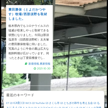
豊田勝保（とよだかつや
す）牧場/西那須野を取材
しました。
栃木県内でもコロナウイルスの
猛威が収束しやっと取材できる
状態になりました。今回は那須
塩原市（旧西那須野町）太夫塚
の豊田勝保牧場に伺いました。
写真のように牛舎の裏は広大な
粗飼料畑が広がっています。伺
ったときは丁度収穫後でし…
新着情報
,
農家情報
2021-10-30
最近のキーワード
IGR剤
(3)
も
ET
(2)
WCS
(2)
YouTube
(2)
さくら市
(2)
とちぎの和牛を考える会
(2)
とじろう
(3)