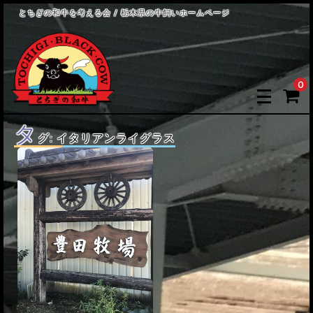
とちぎの和牛を考える会 / 栃木県の牛飼いホームページ
0
タ
グ:
イタリアンライグラス