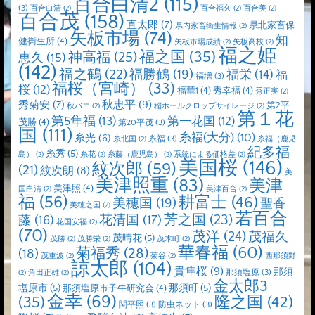
百合白清2
(115)
(3)
百合白清
(2)
百合福久
(2)
百合美
(2)
百合茂
(158)
直太郎
(7)
県北家畜保
県内家畜衛生情報
(2)
矢板市場
(74)
知
健衛生所
(4)
矢板市場成績
(2)
矢板高校
(2)
福之姫
福之国
(35)
神高福
(25)
恵久
(15)
(142)
福之鶴
(22)
福勝鶴
(19)
福栄
(14)
福
福増
(3)
福桜（宮崎）
(33)
桜
(12)
福華1
(4)
秀幸福
(4)
秀正実
(2)
秋忠平
(9)
秀菊安
(7)
第2平
秋バエ
(2)
稲ホールクロップサイレージ
(2)
第１花
第5隼福
(13)
第一花国
(12)
茂勝
(4)
第20平茂
(3)
国
(111)
糸福(大分)
(10)
糸光
(6)
糸福
(3)
糸北国
(2)
糸福（鹿児
紀多福
糸秀
(5)
島）
(2)
糸花
(2)
糸藤（鹿児島）
(2)
系統による価格差
(2)
美国桜
(146)
紋次郎
(59)
(21)
紋次朗
(8)
美
美津照重
(83)
美津
美津照
(4)
国白清
(2)
美津百合
(2)
福
(56)
耕富士
(46)
美穂国
(19)
聖香
美穂之国
(2)
若百合
芳之国
(23)
藤
(16)
花清国
(17)
花国安福
(2)
(70)
茂洋
(24)
茂福久
茂晴花
(5)
茂勝
(2)
茂勝栄
(2)
茂木町
(2)
華春福
(60)
菊福秀
(28)
(18)
茂重波
(2)
菊谷
(2)
西那須野
諒太郎
(104)
貴隼桜
(9)
那須
那須塩原
(3)
(2)
角田正雄
(2)
金太郎3
塩原市
(5)
那須町
(5)
那須塩原市子牛研究会
(4)
金幸
(69)
(35)
隆之国
(42)
関平照
(3)
防虫ネット
(3)