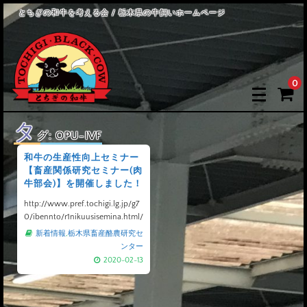
とちぎの和牛を考える会 / 栃木県の牛飼いホームページ
0
タ
グ:
OPU-IVF
和牛の生産性向上セミナー
【畜産関係研究セミナー(肉
牛部会)】を開催しました！
http://www.pref.tochigi.lg.jp/g7
0/ibennto/r1nikuusisemina.html/
新着情報
,
栃木県畜産酪農研究セ
ンター
2020-02-13