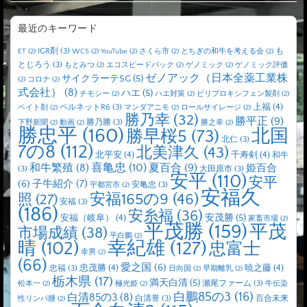
最近のキーワード
IGR剤
(3)
も
ET
(2)
WCS
(2)
YouTube
(2)
さくら市
(2)
とちぎの和牛を考える会
(2)
とじろう
(3)
もとみつ
(2)
エコスピードパック
(2)
ゲノミック
(2)
ゲノミック評価
ゼノアック（日本全薬工業株
サイクラーテSG
(5)
(2)
コロナ
(2)
式会社）
(8)
ハエ
(5)
チモシー
(2)
ハエ対策
(2)
ピリプロキシフェン製剤
(2)
上福
(4)
ペルネットR6
(3)
ベイト剤
(2)
マンダアニモ
(2)
ロールサイレージ
(2)
勝乃幸
(32)
勝平正
(9)
勝乃勝
(3)
下野新聞
(2)
動画
(2)
勝之幸
(2)
勝忠平
(160)
北国
勝早桜5
(73)
北仁
(3)
7の8
(112)
北美津久
(43)
北平安
(4)
千寿剣
(4)
和牛
喜亀忠
(10)
夏百合
(9)
和牛繁殖
(8)
姫百合
(3)
大田原市
(3)
安平
(110)
安平
子牛紹介
(7)
(6)
安亀忠
(3)
宇都宮市
(2)
安福久
安福165の9
(46)
照
(27)
安福
(3)
(186)
安糸福
(36)
安茂勝
(5)
安福（岐阜）
(4)
家畜市場
(2)
平茂勝
(159)
平茂
市場成績
(38)
平白鵬
(2)
晴
(102)
幸紀雄
(127)
忠富士
幸男
(2)
(66)
愛之国
(6)
忠茂勝
(4)
暁之藤
(4)
忠福
(3)
日向国
(2)
早期離乳
(2)
栃木県
(17)
満天白清
(5)
瀬尾ファーム
(3)
松本一
(2)
極光姫
(2)
牛伝染
白鵬85の3
(16)
白清85の3
(8)
白清誉
(3)
百合未来
性リンパ腫
(2)