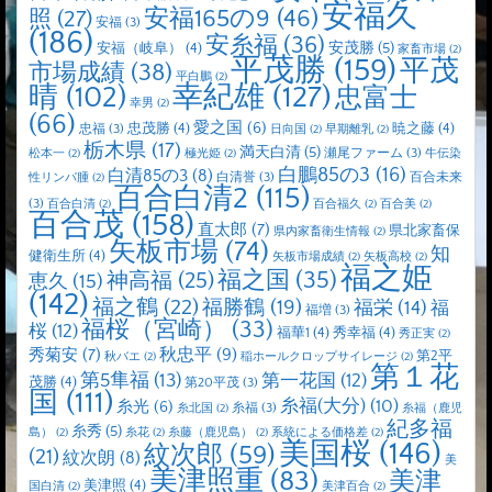
安福久
安福165の9
(46)
照
(27)
安福
(3)
(186)
安糸福
(36)
安茂勝
(5)
安福（岐阜）
(4)
家畜市場
(2)
平茂勝
(159)
平茂
市場成績
(38)
平白鵬
(2)
晴
(102)
幸紀雄
(127)
忠富士
幸男
(2)
(66)
愛之国
(6)
忠茂勝
(4)
暁之藤
(4)
忠福
(3)
日向国
(2)
早期離乳
(2)
栃木県
(17)
満天白清
(5)
瀬尾ファーム
(3)
松本一
(2)
極光姫
(2)
牛伝染
白鵬85の3
(16)
白清85の3
(8)
白清誉
(3)
百合未来
性リンパ腫
(2)
百合白清2
(115)
(3)
百合白清
(2)
百合福久
(2)
百合美
(2)
百合茂
(158)
直太郎
(7)
県北家畜保
県内家畜衛生情報
(2)
矢板市場
(74)
知
健衛生所
(4)
矢板市場成績
(2)
矢板高校
(2)
福之姫
福之国
(35)
神高福
(25)
恵久
(15)
(142)
福之鶴
(22)
福勝鶴
(19)
福栄
(14)
福
福増
(3)
福桜（宮崎）
(33)
桜
(12)
福華1
(4)
秀幸福
(4)
秀正実
(2)
秋忠平
(9)
秀菊安
(7)
第2平
秋バエ
(2)
稲ホールクロップサイレージ
(2)
第１花
第5隼福
(13)
第一花国
(12)
茂勝
(4)
第20平茂
(3)
国
(111)
糸福(大分)
(10)
糸光
(6)
糸福
(3)
糸北国
(2)
糸福（鹿児
紀多福
糸秀
(5)
島）
(2)
糸花
(2)
糸藤（鹿児島）
(2)
系統による価格差
(2)
美国桜
(146)
紋次郎
(59)
(21)
紋次朗
(8)
美
美津照重
(83)
美津
美津照
(4)
国白清
(2)
美津百合
(2)