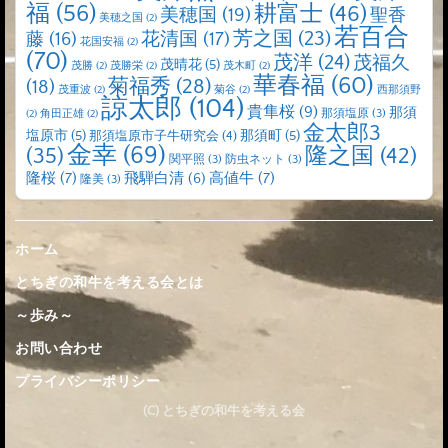
福
(56)
耕富士
(46)
美穂国
(19)
聖香
美穂之国
(2)
若百合
芳之国
(23)
藤
(16)
花清国
(17)
花国安福
(2)
(70)
茂洋
(24)
茂福久
茂晴花
(5)
茂勝
(2)
茂勝栄
(2)
茂木町
(2)
華春福
(60)
菊福秀
(28)
(18)
茂重波
(2)
菊谷
(2)
西那須野
諒太郎
(104)
貴隼桜
(9)
那須
那須塩原
(3)
(2)
角田正雄
(2)
金太郎3
塩原市
(5)
那須町
(5)
那須塩原市子牛研究会
(4)
金幸
(69)
(35)
隆之国
(42)
関平照
(3)
防虫ネット
(3)
隆桜
(7)
高値牛
(7)
飛騨白清
(6)
隆美
(3)
ホーム
とちぎの和牛を考える会とは
～歩み～
お問い合わせ
プライバシーポリシー
(C) とちぎの和牛を考える会