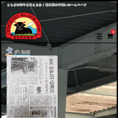
とちぎの和牛を考える会 / 栃木県の牛飼いホームページ
0
タ
グ:
BMS