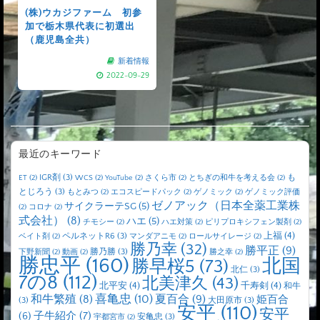
(株)ウカジファーム 初参
加で栃木県代表に初選出
（鹿児島全共）
新着情報
2022-09-29
最近のキーワード
IGR剤
(3)
も
ET
(2)
WCS
(2)
YouTube
(2)
さくら市
(2)
とちぎの和牛を考える会
(2)
とじろう
(3)
もとみつ
(2)
エコスピードパック
(2)
ゲノミック
(2)
ゲノミック評価
ゼノアック（日本全薬工業株
サイクラーテSG
(5)
(2)
コロナ
(2)
式会社）
(8)
ハエ
(5)
チモシー
(2)
ハエ対策
(2)
ピリプロキシフェン製剤
(2)
上福
(4)
ペルネットR6
(3)
ベイト剤
(2)
マンダアニモ
(2)
ロールサイレージ
(2)
勝乃幸
(32)
勝平正
(9)
勝乃勝
(3)
下野新聞
(2)
動画
(2)
勝之幸
(2)
勝忠平
(160)
北国
勝早桜5
(73)
北仁
(3)
7の8
(112)
北美津久
(43)
北平安
(4)
千寿剣
(4)
和牛
喜亀忠
(10)
夏百合
(9)
和牛繁殖
(8)
姫百合
(3)
大田原市
(3)
安平
(110)
安平
子牛紹介
(7)
(6)
安亀忠
(3)
宇都宮市
(2)