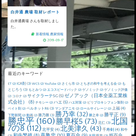
白井通 農場 取材レポート
白井通農場 さんを取材しまし
た。
新着情報
,
農家情報
2019-09-17
最近のキーワード
IGR剤
(3)
も
ET
(2)
WCS
(2)
YouTube
(2)
さくら市
(2)
とちぎの和牛を考える会
(2)
とじろう
(3)
もとみつ
(2)
エコスピードパック
(2)
ゲノミック
(2)
ゲノミック評価
ゼノアック（日本全薬工業株
サイクラーテSG
(5)
(2)
コロナ
(2)
式会社）
(8)
ハエ
(5)
チモシー
(2)
ハエ対策
(2)
ピリプロキシフェン製剤
(2)
上福
(4)
ペルネットR6
(3)
ベイト剤
(2)
マンダアニモ
(2)
ロールサイレージ
(2)
勝乃幸
(32)
勝平正
(9)
勝乃勝
(3)
下野新聞
(2)
動画
(2)
勝之幸
(2)
勝忠平
(160)
北国
勝早桜5
(73)
北仁
(3)
7の8
(112)
北美津久
(43)
北平安
(4)
千寿剣
(4)
和牛
喜亀忠
(10)
夏百合
(9)
和牛繁殖
(8)
姫百合
(3)
大田原市
(3)