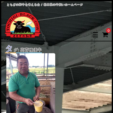
とちぎの和牛を考える会 / 栃木県の牛飼いホームページ
0
タ
グ:
高育種価牛