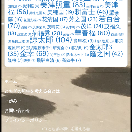
美津照重
(83)
美津
美津照
(4)
国白清
(2)
美津百合
(2)
福
(56)
耕富士
(46)
美穂国
(19)
聖香
美穂之国
(2)
若百合
芳之国
(23)
藤
(16)
花清国
(17)
花国安福
(2)
(70)
茂洋
(24)
茂福久
茂晴花
(5)
茂勝
(2)
茂勝栄
(2)
茂木町
(2)
華春福
(60)
菊福秀
(28)
(18)
茂重波
(2)
菊谷
(2)
西那須野
諒太郎
(104)
貴隼桜
(9)
那須
那須塩原
(3)
(2)
角田正雄
(2)
金太郎3
塩原市
(5)
那須町
(5)
那須塩原市子牛研究会
(4)
金幸
(69)
(35)
隆之国
(42)
関平照
(3)
防虫ネット
(3)
隆桜
(7)
高値牛
(7)
飛騨白清
(6)
隆美
(3)
ホーム
とちぎの和牛を考える会とは
～歩み～
お問い合わせ
プライバシーポリシー
(C) とちぎの和牛を考える会