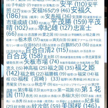
安平
(110)
安平
子牛紹介
(7)
(6)
安亀忠
(3)
宇都宮市
(2)
安福久
安福165の9
(46)
照
(27)
安福
(3)
(186)
安糸福
(36)
安茂勝
(5)
安福（岐阜）
(4)
家畜市場
(2)
平茂勝
(159)
平茂
市場成績
(38)
平白鵬
(2)
晴
(102)
幸紀雄
(127)
忠富士
幸男
(2)
(66)
愛之国
(6)
忠茂勝
(4)
暁之藤
(4)
忠福
(3)
日向国
(2)
早期離乳
(2)
栃木県
(17)
満天白清
(5)
瀬尾ファーム
(3)
松本一
(2)
極光姫
(2)
牛伝染
白鵬85の3
(16)
白清85の3
(8)
白清誉
(3)
百合未来
性リンパ腫
(2)
百合白清2
(115)
(3)
百合白清
(2)
百合福久
(2)
百合美
(2)
百合茂
(158)
直太郎
(7)
県北家畜保
県内家畜衛生情報
(2)
矢板市場
(74)
知
健衛生所
(4)
矢板市場成績
(2)
矢板高校
(2)
福之姫
福之国
(35)
神高福
(25)
恵久
(15)
(142)
福之鶴
(22)
福勝鶴
(19)
福栄
(14)
福
福増
(3)
福桜（宮崎）
(33)
桜
(12)
福華1
(4)
秀幸福
(4)
秀正実
(2)
秋忠平
(9)
秀菊安
(7)
第2平
秋バエ
(2)
稲ホールクロップサイレージ
(2)
第１花
第5隼福
(13)
第一花国
(12)
茂勝
(4)
第20平茂
(3)
国
(111)
糸福(大分)
(10)
糸光
(6)
糸福
(3)
糸北国
(2)
糸福（鹿児
紀多福
糸秀
(5)
島）
(2)
糸花
(2)
糸藤（鹿児島）
(2)
系統による価格差
(2)
美国桜
(146)
紋次郎
(59)
(21)
紋次朗
(8)
美