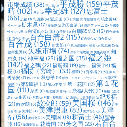
平茂勝
(159)
平茂
市場成績
(38)
平白鵬
(2)
晴
(102)
幸紀雄
(127)
忠富士
幸男
(2)
(66)
愛之国
(6)
忠茂勝
(4)
暁之藤
(4)
忠福
(3)
日向国
(2)
早期離乳
(2)
栃木県
(17)
満天白清
(5)
瀬尾ファーム
(3)
松本一
(2)
極光姫
(2)
牛伝染
白鵬85の3
(16)
白清85の3
(8)
白清誉
(3)
百合未来
性リンパ腫
(2)
百合白清2
(115)
(3)
百合白清
(2)
百合福久
(2)
百合美
(2)
百合茂
(158)
直太郎
(7)
県北家畜保
県内家畜衛生情報
(2)
矢板市場
(74)
知
健衛生所
(4)
矢板市場成績
(2)
矢板高校
(2)
福之姫
福之国
(35)
神高福
(25)
恵久
(15)
(142)
福之鶴
(22)
福勝鶴
(19)
福栄
(14)
福
福増
(3)
福桜（宮崎）
(33)
桜
(12)
福華1
(4)
秀幸福
(4)
秀正実
(2)
秋忠平
(9)
秀菊安
(7)
第2平
秋バエ
(2)
稲ホールクロップサイレージ
(2)
第１花
第5隼福
(13)
第一花国
(12)
茂勝
(4)
第20平茂
(3)
国
(111)
糸福(大分)
(10)
糸光
(6)
糸福
(3)
糸北国
(2)
糸福（鹿児
紀多福
糸秀
(5)
島）
(2)
糸花
(2)
糸藤（鹿児島）
(2)
系統による価格差
(2)
美国桜
(146)
紋次郎
(59)
(21)
紋次朗
(8)
美
美津照重
(83)
美津
美津照
(4)
国白清
(2)
美津百合
(2)
福
(56)
耕富士
(46)
美穂国
(19)
聖香
美穂之国
(2)
若百合
芳之国
(23)
藤
(16)
花清国
(17)
花国安福
(2)