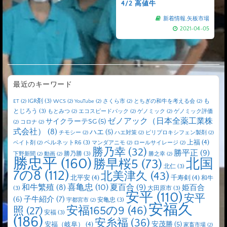
4/2 高値牛
新着情報
,
矢板市場
2021-04-05
最近のキーワード
IGR剤
(3)
も
ET
(2)
WCS
(2)
YouTube
(2)
さくら市
(2)
とちぎの和牛を考える会
(2)
とじろう
(3)
もとみつ
(2)
エコスピードパック
(2)
ゲノミック
(2)
ゲノミック評価
ゼノアック（日本全薬工業株
サイクラーテSG
(5)
(2)
コロナ
(2)
式会社）
(8)
ハエ
(5)
チモシー
(2)
ハエ対策
(2)
ピリプロキシフェン製剤
(2)
上福
(4)
ペルネットR6
(3)
ベイト剤
(2)
マンダアニモ
(2)
ロールサイレージ
(2)
勝乃幸
(32)
勝平正
(9)
勝乃勝
(3)
下野新聞
(2)
動画
(2)
勝之幸
(2)
勝忠平
(160)
北国
勝早桜5
(73)
北仁
(3)
7の8
(112)
北美津久
(43)
北平安
(4)
千寿剣
(4)
和牛
喜亀忠
(10)
夏百合
(9)
和牛繁殖
(8)
姫百合
(3)
大田原市
(3)
安平
(110)
安平
子牛紹介
(7)
(6)
安亀忠
(3)
宇都宮市
(2)
安福久
安福165の9
(46)
照
(27)
安福
(3)
(186)
安糸福
(36)
安茂勝
(5)
安福（岐阜）
(4)
家畜市場
(2)