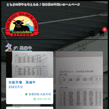
とちぎの和牛を考える会 / 栃木県の牛飼いホームページ
0
タ
グ:
高値牛
矢板市場 高値牛
2021/7/2
新着情報
,
矢板市場
2021-07-02