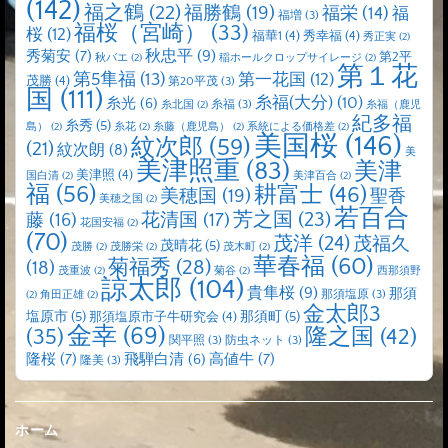
(142)
福之鶴
(22)
福勝鶴
(19)
福栄
(14)
福
福増
(3)
福桜（宮崎）
(33)
桜
(12)
福華1
(4)
秀幸福
(4)
秀正実
(2)
秋忠平
(9)
秀菊安
(7)
第2平
秋バエ
(2)
稲ホールクロップサイレージ
(2)
第１花
第5隼福
(13)
第一花国
(12)
茂勝
(4)
第20平茂
(3)
国
(111)
糸福(大分)
(10)
糸光
(6)
糸福
(3)
糸北国
(2)
糸福（鹿児
紀多福
糸秀
(5)
島）
(2)
糸花
(2)
糸藤（鹿児島）
(2)
系統による価格差
(2)
美国桜
(146)
紋次郎
(59)
(21)
紋次朗
(8)
美
美津照重
(83)
美津
美津照
(4)
国白清
(2)
美津百合
(2)
福
(56)
耕富士
(46)
美穂国
(19)
聖香
美穂之国
(2)
若百合
芳之国
(23)
藤
(16)
花清国
(17)
花国安福
(2)
(70)
茂洋
(24)
茂福久
茂晴花
(5)
茂勝
(2)
茂勝栄
(2)
茂木町
(2)
華春福
(60)
菊福秀
(28)
(18)
茂重波
(2)
菊谷
(2)
西那須野
諒太郎
(104)
貴隼桜
(9)
那須
那須塩原
(3)
(2)
角田正雄
(2)
金太郎3
塩原市
(5)
那須町
(5)
那須塩原市子牛研究会
(4)
金幸
(69)
(35)
隆之国
(42)
関平照
(3)
防虫ネット
(3)
隆桜
(7)
高値牛
(7)
飛騨白清
(6)
隆美
(3)
ホーム