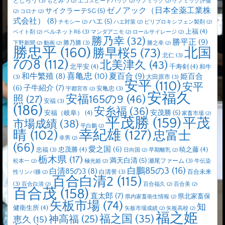
とじろう
(3)
もとみつ
(2)
エコスピードパック
(2)
ゲノミック
(2)
ゲノミック評価
ゼノアック（日本全薬工業株
サイクラーテSG
(5)
(2)
コロナ
(2)
式会社）
(8)
ハエ
(5)
チモシー
(2)
ハエ対策
(2)
ピリプロキシフェン製剤
(2)
上福
(4)
ペルネットR6
(3)
ベイト剤
(2)
マンダアニモ
(2)
ロールサイレージ
(2)
勝乃幸
(32)
勝平正
(9)
勝乃勝
(3)
下野新聞
(2)
動画
(2)
勝之幸
(2)
勝忠平
(160)
北国
勝早桜5
(73)
北仁
(3)
7の8
(112)
北美津久
(43)
北平安
(4)
千寿剣
(4)
和牛
喜亀忠
(10)
夏百合
(9)
和牛繁殖
(8)
姫百合
(3)
大田原市
(3)
安平
(110)
安平
子牛紹介
(7)
(6)
安亀忠
(3)
宇都宮市
(2)
安福久
安福165の9
(46)
照
(27)
安福
(3)
(186)
安糸福
(36)
安茂勝
(5)
安福（岐阜）
(4)
家畜市場
(2)
平茂勝
(159)
平茂
市場成績
(38)
平白鵬
(2)
晴
(102)
幸紀雄
(127)
忠富士
幸男
(2)
(66)
愛之国
(6)
忠茂勝
(4)
暁之藤
(4)
忠福
(3)
日向国
(2)
早期離乳
(2)
栃木県
(17)
満天白清
(5)
瀬尾ファーム
(3)
松本一
(2)
極光姫
(2)
牛伝染
白鵬85の3
(16)
白清85の3
(8)
白清誉
(3)
百合未来
性リンパ腫
(2)
百合白清2
(115)
(3)
百合白清
(2)
百合福久
(2)
百合美
(2)
百合茂
(158)
直太郎
(7)
県北家畜保
県内家畜衛生情報
(2)
矢板市場
(74)
知
健衛生所
(4)
矢板市場成績
(2)
矢板高校
(2)
福之姫
福之国
(35)
神高福
(25)
恵久
(15)