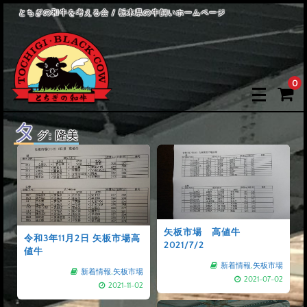
とちぎの和牛を考える会 / 栃木県の牛飼いホームページ
0
タ
グ:
隆美
矢板市場 高値牛
令和3年11月2日 矢板市場高
2021/7/2
値牛
新着情報
,
矢板市場
新着情報
,
矢板市場
2021-07-02
2021-11-02