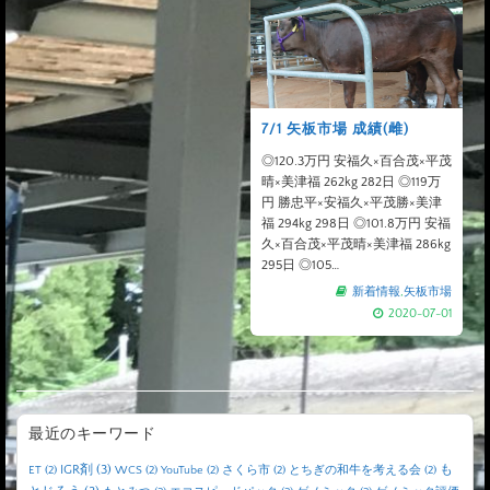
7/1 矢板市場 成績(雌)
◎120.3万円 安福久×百合茂×平茂
晴×美津福 262kg 282日 ◎119万
円 勝忠平×安福久×平茂勝×美津
福 294kg 298日 ◎101.8万円 安福
久×百合茂×平茂晴×美津福 286kg
295日 ◎105…
新着情報
,
矢板市場
2020-07-01
最近のキーワード
IGR剤
(3)
も
ET
(2)
WCS
(2)
YouTube
(2)
さくら市
(2)
とちぎの和牛を考える会
(2)