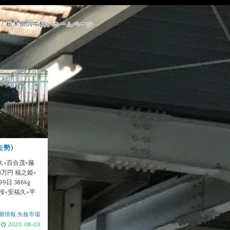
/ 栃木県の牛飼いホームページ
去勢)
福久×百合茂×藤
1.4万円 福之姫×
日 386kg
国桜×安福久×平
.
着情報
,
矢板市場
2020-08-03