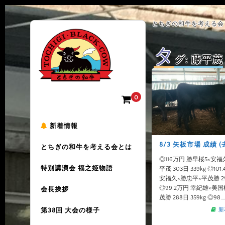
とちぎの和牛を考える会 
タ
グ:
藤平茂
0
新着情報
8/3 矢板市場 成績 (
とちぎの和牛を考える会とは
◎116万円 勝早桜5×安
特別講演会 福之姫物語
平茂 303日 339kg ◎10
安福久×勝忠平×平茂勝 299
◎99.2万円 幸紀雄×美
会長挨拶
茂勝 288日 359kg ◎98…
第38回 大会の様子
新