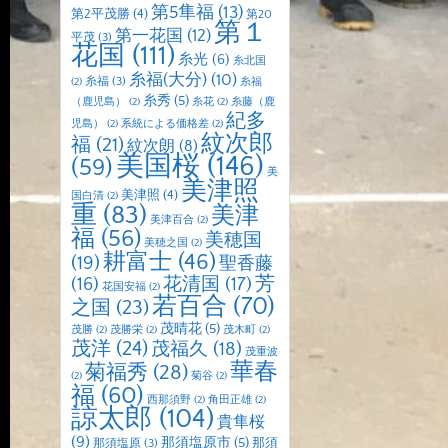
第5隼福
(13)
第2平茂勝
(4)
第20
第１
第一花国
(12)
平茂
(3)
花国
(111)
糸光
(6)
糸北国
糸福(大分)
(10)
糸福
(3)
(2)
糸福
糸秀
(5)
（鹿児島）
(2)
糸花
(2)
糸藤（鹿
紀多
児島）
(2)
系統による価格差
(2)
紋次郎
福
(21)
紋次朗
(8)
美国桜
(146)
(59)
美
美津照
美津照
(4)
国白清
(2)
重
(83)
美津
美津百合
(2)
福
(56)
美穂国
美穂之国
(2)
耕富士
(46)
(19)
聖香藤
芳
(16)
花清国
(17)
花国安福
(2)
若百合
(70)
之国
(23)
茂晴花
(5)
茂勝
(2)
茂勝栄
(2)
茂木町
(2)
茂洋
(24)
茂福久
(18)
茂重波
華春
菊福秀
(28)
(2)
菊谷
(2)
福
(60)
西那須野
(2)
角田正雄
(2)
諒太郎
(104)
貴隼桜
(9)
那須塩原市
(5)
那須
那須塩原
(3)