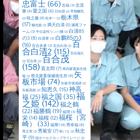
忠富士
(66)
忠茂
忠福
(3)
愛之国
(6)
勝
(4)
日向国
(2)
早期離乳
栃木県
暁之藤
(4)
(2)
松本一
(2)
(17)
満天白清
(5)
瀬尾ファ
極光姫
(2)
白清85
ーム
(3)
牛伝染性リンパ腫
(2)
白鵬85の3
の3
(8)
白清誉
(3)
百
(16)
百合未来
(3)
百合白清
(2)
合白清2
(115)
百合福久
百合茂
(2)
百合美
(2)
(158)
直太郎
(7)
県内家畜衛生情
矢
県北家畜保健衛生所
(4)
報
(2)
板市場
(74)
矢板市場成績
(2)
神高
知恵久
(15)
矢板高校
(2)
福
福之国
(35)
福
(25)
之姫
(142)
福之鶴
(22)
福勝鶴
(19)
福
福増
(3)
福桜（宮
栄
(14)
福桜
(12)
崎）
(33)
福華1
(4)
秀幸福
(4)
秋忠
秀菊安
(7)
秀正実
(2)
秋バエ
(2)
平
(9)
稲ホールクロップサイレージ
(2)