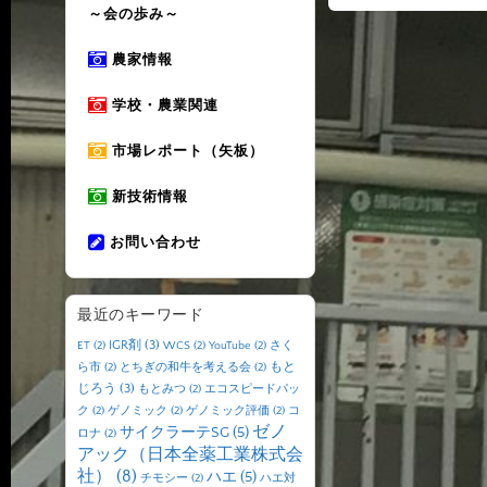
～会の歩み～
農家情報
学校・農業関連
市場レポート（矢板）
新技術情報
お問い合わせ
最近のキーワード
IGR剤
(3)
ET
(2)
WCS
(2)
YouTube
(2)
さく
もと
ら市
(2)
とちぎの和牛を考える会
(2)
じろう
(3)
もとみつ
(2)
エコスピードパッ
ク
(2)
ゲノミック
(2)
ゲノミック評価
(2)
コ
ゼノ
サイクラーテSG
(5)
ロナ
(2)
アック（日本全薬工業株式会
社）
(8)
ハエ
(5)
チモシー
(2)
ハエ対