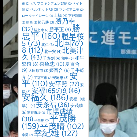
策
(2)
ピリプロキシフェン製剤
(2)
ベイト
ペルネットR6
(3)
剤
(2)
マンダアニモ
(2)
上福
(4)
ロールサイレージ
(2)
下野新聞
勝乃幸
勝乃勝
(3)
(2)
動画
(2)
勝
(32)
勝平正
(9)
勝之幸
(2)
忠平
(160)
勝早桜
北国7の
5
(73)
北仁
(3)
8
(112)
北美津
北平安
(4)
久
(43)
和牛
千寿剣
(4)
和牛
(3)
喜亀忠
(10)
夏百合
繁殖
(8)
(9)
子牛紹
姫百合
(6)
大田原市
(3)
安
介
(7)
安亀忠
(3)
宇都宮市
(2)
平
(110)
安平照
(27)
安
安福165の9
(46)
福
(3)
安福久
(186)
安福（岐
安糸福
(36)
安茂勝
阜）
(4)
市場成績
(5)
家畜市場
(2)
平茂勝
(38)
平白鵬
(2)
(159)
平茂晴
(102)
幸紀雄
(127)
幸男
(2)