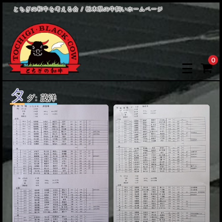
とちぎの和牛を考える会 / 栃木県の牛飼いホームページ
0
タ
グ:
茂洋