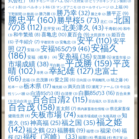
式会社）
(8)
ハエ
(5)
チモシー
(2)
ハエ対策
(2)
ピリプロキシフェン製剤
(2)
上福
(4)
ペルネットR6
(3)
ベイト剤
(2)
マンダアニモ
(2)
ロールサイレージ
(2)
勝乃幸
(32)
勝平正
(9)
勝乃勝
(3)
下野新聞
(2)
動画
(2)
勝之幸
(2)
勝忠平
(160)
北国
勝早桜5
(73)
北仁
(3)
7の8
(112)
北美津久
(43)
北平安
(4)
千寿剣
(4)
和牛
喜亀忠
(10)
夏百合
(9)
和牛繁殖
(8)
姫百合
(3)
大田原市
(3)
安平
(110)
安平
子牛紹介
(7)
(6)
安亀忠
(3)
宇都宮市
(2)
安福久
安福165の9
(46)
照
(27)
安福
(3)
(186)
安糸福
(36)
安茂勝
(5)
安福（岐阜）
(4)
家畜市場
(2)
平茂勝
(159)
平茂
市場成績
(38)
平白鵬
(2)
晴
(102)
幸紀雄
(127)
忠富士
幸男
(2)
(66)
愛之国
(6)
忠茂勝
(4)
暁之藤
(4)
忠福
(3)
日向国
(2)
早期離乳
(2)
栃木県
(17)
満天白清
(5)
瀬尾ファーム
(3)
松本一
(2)
極光姫
(2)
牛伝染
白鵬85の3
(16)
白清85の3
(8)
白清誉
(3)
百合未来
性リンパ腫
(2)
百合白清2
(115)
(3)
百合白清
(2)
百合福久
(2)
百合美
(2)
百合茂
(158)
直太郎
(7)
県北家畜保
県内家畜衛生情報
(2)
矢板市場
(74)
知
健衛生所
(4)
矢板市場成績
(2)
矢板高校
(2)
福之姫
福之国
(35)
神高福
(25)
恵久
(15)
(142)
福之鶴
(22)
福勝鶴
(19)
福栄
(14)
福
福増
(3)
福桜（宮崎）
(33)
桜
(12)
福華1
(4)
秀幸福
(4)
秀正実
(2)