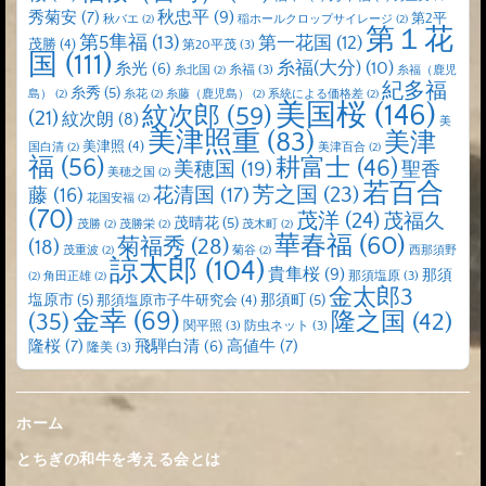
秋忠平
(9)
秀菊安
(7)
第2平
秋バエ
(2)
稲ホールクロップサイレージ
(2)
第１花
第5隼福
(13)
第一花国
(12)
茂勝
(4)
第20平茂
(3)
国
(111)
糸福(大分)
(10)
糸光
(6)
糸福
(3)
糸北国
(2)
糸福（鹿児
紀多福
糸秀
(5)
島）
(2)
糸花
(2)
糸藤（鹿児島）
(2)
系統による価格差
(2)
美国桜
(146)
紋次郎
(59)
(21)
紋次朗
(8)
美
美津照重
(83)
美津
美津照
(4)
国白清
(2)
美津百合
(2)
福
(56)
耕富士
(46)
美穂国
(19)
聖香
美穂之国
(2)
若百合
芳之国
(23)
藤
(16)
花清国
(17)
花国安福
(2)
(70)
茂洋
(24)
茂福久
茂晴花
(5)
茂勝
(2)
茂勝栄
(2)
茂木町
(2)
華春福
(60)
菊福秀
(28)
(18)
茂重波
(2)
菊谷
(2)
西那須野
諒太郎
(104)
貴隼桜
(9)
那須
那須塩原
(3)
(2)
角田正雄
(2)
金太郎3
塩原市
(5)
那須町
(5)
那須塩原市子牛研究会
(4)
金幸
(69)
(35)
隆之国
(42)
関平照
(3)
防虫ネット
(3)
隆桜
(7)
高値牛
(7)
飛騨白清
(6)
隆美
(3)
ホーム
とちぎの和牛を考える会とは