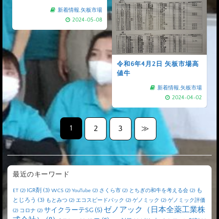
新着情報
,
矢板市場
2024-05-08
令和6年4月2日 矢板市場高
値牛
新着情報
,
矢板市場
2024-04-02
1
2
3
≫
最近のキーワード
IGR剤
(3)
も
ET
(2)
WCS
(2)
YouTube
(2)
さくら市
(2)
とちぎの和牛を考える会
(2)
とじろう
(3)
もとみつ
(2)
エコスピードパック
(2)
ゲノミック
(2)
ゲノミック評価
ゼノアック（日本全薬工業株
サイクラーテSG
(5)
(2)
コロナ
(2)