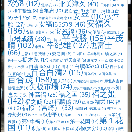
7の8
(112)
北美津久
(43)
北平安
(4)
千寿剣
(4)
和牛
喜亀忠
(10)
夏百合
(9)
和牛繁殖
(8)
姫百合
(3)
大田原市
(3)
安平
(110)
安平
子牛紹介
(7)
(6)
安亀忠
(3)
宇都宮市
(2)
安福久
安福165の9
(46)
照
(27)
安福
(3)
(186)
安糸福
(36)
安茂勝
(5)
安福（岐阜）
(4)
家畜市場
(2)
平茂勝
(159)
平茂
市場成績
(38)
平白鵬
(2)
晴
(102)
幸紀雄
(127)
忠富士
幸男
(2)
(66)
愛之国
(6)
忠茂勝
(4)
暁之藤
(4)
忠福
(3)
日向国
(2)
早期離乳
(2)
栃木県
(17)
満天白清
(5)
瀬尾ファーム
(3)
松本一
(2)
極光姫
(2)
牛伝染
白鵬85の3
(16)
白清85の3
(8)
白清誉
(3)
百合未来
性リンパ腫
(2)
百合白清2
(115)
(3)
百合白清
(2)
百合福久
(2)
百合美
(2)
百合茂
(158)
直太郎
(7)
県北家畜保
県内家畜衛生情報
(2)
矢板市場
(74)
知
健衛生所
(4)
矢板市場成績
(2)
矢板高校
(2)
福之姫
福之国
(35)
神高福
(25)
恵久
(15)
(142)
福之鶴
(22)
福勝鶴
(19)
福栄
(14)
福
福増
(3)
福桜（宮崎）
(33)
桜
(12)
福華1
(4)
秀幸福
(4)
秀正実
(2)
秋忠平
(9)
秀菊安
(7)
第2平
秋バエ
(2)
稲ホールクロップサイレージ
(2)
第１花
第5隼福
(13)
第一花国
(12)
茂勝
(4)
第20平茂
(3)
国
(111)
糸福(大分)
(10)
糸光
(6)
糸福
(3)
糸北国
(2)
糸福（鹿児