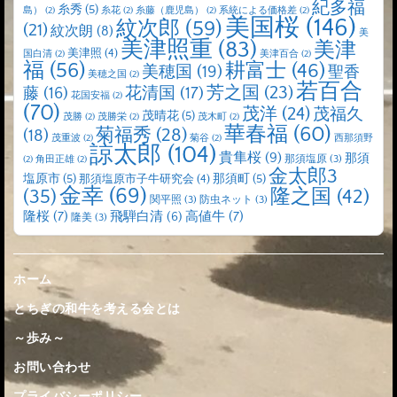
紀多福
糸秀
(5)
島）
(2)
糸花
(2)
糸藤（鹿児島）
(2)
系統による価格差
(2)
美国桜
(146)
紋次郎
(59)
(21)
紋次朗
(8)
美
美津照重
(83)
美津
美津照
(4)
国白清
(2)
美津百合
(2)
福
(56)
耕富士
(46)
美穂国
(19)
聖香
美穂之国
(2)
若百合
芳之国
(23)
藤
(16)
花清国
(17)
花国安福
(2)
(70)
茂洋
(24)
茂福久
茂晴花
(5)
茂勝
(2)
茂勝栄
(2)
茂木町
(2)
華春福
(60)
菊福秀
(28)
(18)
茂重波
(2)
菊谷
(2)
西那須野
諒太郎
(104)
貴隼桜
(9)
那須
那須塩原
(3)
(2)
角田正雄
(2)
金太郎3
塩原市
(5)
那須町
(5)
那須塩原市子牛研究会
(4)
金幸
(69)
(35)
隆之国
(42)
関平照
(3)
防虫ネット
(3)
隆桜
(7)
高値牛
(7)
飛騨白清
(6)
隆美
(3)
ホーム
とちぎの和牛を考える会とは
～歩み～
お問い合わせ
プライバシーポリシー