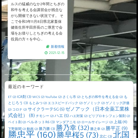
ルスの猛威のなか2年間とちぎの
和牛を考える会講習会が残念な
がら開催できない状況です。 そ
こで令和3年11月8日県北家畜保
健衛生所半田所長のご厚意で会
場をお借りしとちぎの考える会
役員の方々を中心…
新着情報
2021-12-15
最近のキーワード
IGR剤
(3)
も
ET
(2)
WCS
(2)
YouTube
(2)
さくら市
(2)
とちぎの和牛を考える会
(2)
とじろう
(3)
もとみつ
(2)
エコスピードパック
(2)
ゲノミック
(2)
ゲノミック評価
ゼノアック（日本全薬工業株
サイクラーテSG
(5)
(2)
コロナ
(2)
式会社）
(8)
ハエ
(5)
チモシー
(2)
ハエ対策
(2)
ピリプロキシフェン製剤
(2)
上福
(4)
ペルネットR6
(3)
ベイト剤
(2)
マンダアニモ
(2)
ロールサイレージ
(2)
勝乃幸
(32)
勝平正
(9)
勝乃勝
(3)
下野新聞
(2)
動画
(2)
勝之幸
(2)
勝忠平
(160)
北国
勝早桜5
(73)
北仁
(3)