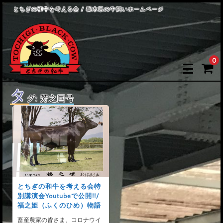
とちぎの和牛を考える会 / 栃木県の牛飼いホームページ
0
タ
グ:
芳之国号
とちぎの和牛を考える会特
別講演会Youtubeで公開!!/
福之姫（ふくのひめ）物語
畜産農家の皆さま、コロナウイ