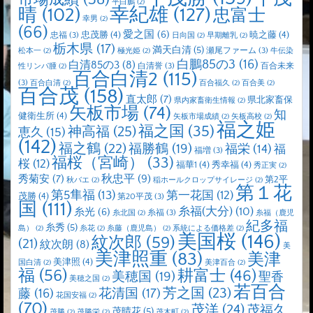
平白鵬
(2)
晴
(102)
幸紀雄
(127)
忠富士
幸男
(2)
(66)
愛之国
(6)
忠茂勝
(4)
暁之藤
(4)
忠福
(3)
日向国
(2)
早期離乳
(2)
栃木県
(17)
満天白清
(5)
瀬尾ファーム
(3)
松本一
(2)
極光姫
(2)
牛伝染
白鵬85の3
(16)
白清85の3
(8)
白清誉
(3)
百合未来
性リンパ腫
(2)
百合白清2
(115)
(3)
百合白清
(2)
百合福久
(2)
百合美
(2)
百合茂
(158)
直太郎
(7)
県北家畜保
県内家畜衛生情報
(2)
矢板市場
(74)
知
健衛生所
(4)
矢板市場成績
(2)
矢板高校
(2)
福之姫
福之国
(35)
神高福
(25)
恵久
(15)
(142)
福之鶴
(22)
福勝鶴
(19)
福栄
(14)
福
福増
(3)
福桜（宮崎）
(33)
桜
(12)
福華1
(4)
秀幸福
(4)
秀正実
(2)
秋忠平
(9)
秀菊安
(7)
第2平
秋バエ
(2)
稲ホールクロップサイレージ
(2)
第１花
第5隼福
(13)
第一花国
(12)
茂勝
(4)
第20平茂
(3)
国
(111)
糸福(大分)
(10)
糸光
(6)
糸福
(3)
糸北国
(2)
糸福（鹿児
紀多福
糸秀
(5)
島）
(2)
糸花
(2)
糸藤（鹿児島）
(2)
系統による価格差
(2)
美国桜
(146)
紋次郎
(59)
(21)
紋次朗
(8)
美
美津照重
(83)
美津
美津照
(4)
国白清
(2)
美津百合
(2)
福
(56)
耕富士
(46)
美穂国
(19)
聖香
美穂之国
(2)
若百合
芳之国
(23)
藤
(16)
花清国
(17)
花国安福
(2)
(70)
茂洋
(24)
茂福久
茂晴花
(5)
茂勝
(2)
茂勝栄
(2)
茂木町
(2)