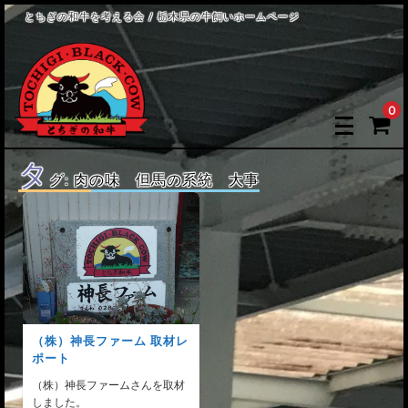
とちぎの和牛を考える会 / 栃木県の牛飼いホームページ
0
タ
グ:
肉の味 但馬の系統 大事
（株）神長ファーム 取材レ
ポート
（株）神長ファームさんを取材
しました。