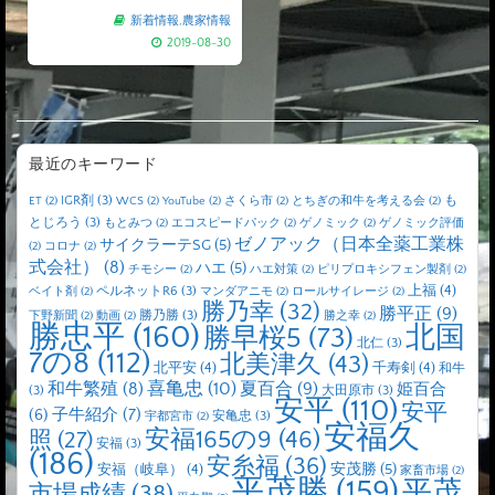
新着情報
,
農家情報
2019-08-30
最近のキーワード
IGR剤
(3)
も
ET
(2)
WCS
(2)
YouTube
(2)
さくら市
(2)
とちぎの和牛を考える会
(2)
とじろう
(3)
もとみつ
(2)
エコスピードパック
(2)
ゲノミック
(2)
ゲノミック評価
ゼノアック（日本全薬工業株
サイクラーテSG
(5)
(2)
コロナ
(2)
式会社）
(8)
ハエ
(5)
チモシー
(2)
ハエ対策
(2)
ピリプロキシフェン製剤
(2)
上福
(4)
ペルネットR6
(3)
ベイト剤
(2)
マンダアニモ
(2)
ロールサイレージ
(2)
勝乃幸
(32)
勝平正
(9)
勝乃勝
(3)
下野新聞
(2)
動画
(2)
勝之幸
(2)
勝忠平
(160)
北国
勝早桜5
(73)
北仁
(3)
7の8
(112)
北美津久
(43)
北平安
(4)
千寿剣
(4)
和牛
喜亀忠
(10)
夏百合
(9)
和牛繁殖
(8)
姫百合
(3)
大田原市
(3)
安平
(110)
安平
子牛紹介
(7)
(6)
安亀忠
(3)
宇都宮市
(2)
安福久
安福165の9
(46)
照
(27)
安福
(3)
(186)
安糸福
(36)
安茂勝
(5)
安福（岐阜）
(4)
家畜市場
(2)
平茂勝
(159)
平茂
市場成績
(38)