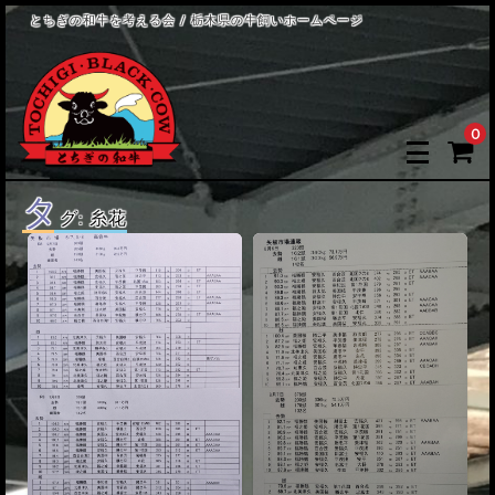
とちぎの和牛を考える会 / 栃木県の牛飼いホームページ
0
タ
グ:
糸花