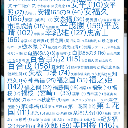
安平
(110)
安平
子牛紹介
(7)
(6)
安亀忠
(3)
宇都宮市
(2)
安福久
安福165の9
(46)
照
(27)
安福
(3)
(186)
安糸福
(36)
安茂勝
(5)
安福（岐阜）
(4)
家畜市場
(2)
平茂勝
(159)
平茂
市場成績
(38)
平白鵬
(2)
晴
(102)
幸紀雄
(127)
忠富士
幸男
(2)
(66)
愛之国
(6)
忠茂勝
(4)
暁之藤
(4)
忠福
(3)
日向国
(2)
早期離乳
(2)
栃木県
(17)
満天白清
(5)
瀬尾ファーム
(3)
松本一
(2)
極光姫
(2)
牛伝染
白鵬85の3
(16)
白清85の3
(8)
白清誉
(3)
百合未来
性リンパ腫
(2)
百合白清2
(115)
(3)
百合白清
(2)
百合福久
(2)
百合美
(2)
百合茂
(158)
直太郎
(7)
県北家畜保
県内家畜衛生情報
(2)
矢板市場
(74)
知
健衛生所
(4)
矢板市場成績
(2)
矢板高校
(2)
福之姫
福之国
(35)
神高福
(25)
恵久
(15)
(142)
福之鶴
(22)
福勝鶴
(19)
福栄
(14)
福
福増
(3)
福桜（宮崎）
(33)
桜
(12)
福華1
(4)
秀幸福
(4)
秀正実
(2)
秋忠平
(9)
秀菊安
(7)
第2平
秋バエ
(2)
稲ホールクロップサイレージ
(2)
第１花
第5隼福
(13)
第一花国
(12)
茂勝
(4)
第20平茂
(3)
国
(111)
糸福(大分)
(10)
糸光
(6)
糸福
(3)
糸北国
(2)
糸福（鹿児
紀多福
糸秀
(5)
島）
(2)
糸花
(2)
糸藤（鹿児島）
(2)
系統による価格差
(2)
美国桜
(146)
紋次郎
(59)
(21)
紋次朗
(8)
美