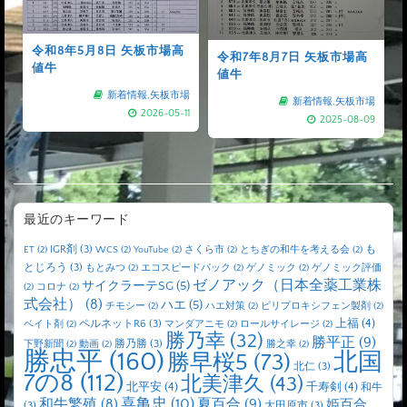
令和8年5月8日 矢板市場高
令和7年8月7日 矢板市場高
値牛
値牛
新着情報
,
矢板市場
新着情報
,
矢板市場
2026-05-11
2025-08-09
最近のキーワード
IGR剤
(3)
も
ET
(2)
WCS
(2)
YouTube
(2)
さくら市
(2)
とちぎの和牛を考える会
(2)
とじろう
(3)
もとみつ
(2)
エコスピードパック
(2)
ゲノミック
(2)
ゲノミック評価
ゼノアック（日本全薬工業株
サイクラーテSG
(5)
(2)
コロナ
(2)
式会社）
(8)
ハエ
(5)
チモシー
(2)
ハエ対策
(2)
ピリプロキシフェン製剤
(2)
上福
(4)
ペルネットR6
(3)
ベイト剤
(2)
マンダアニモ
(2)
ロールサイレージ
(2)
勝乃幸
(32)
勝平正
(9)
勝乃勝
(3)
下野新聞
(2)
動画
(2)
勝之幸
(2)
勝忠平
(160)
北国
勝早桜5
(73)
北仁
(3)
7の8
(112)
北美津久
(43)
北平安
(4)
千寿剣
(4)
和牛
喜亀忠
(10)
夏百合
(9)
和牛繁殖
(8)
姫百合
(3)
大田原市
(3)