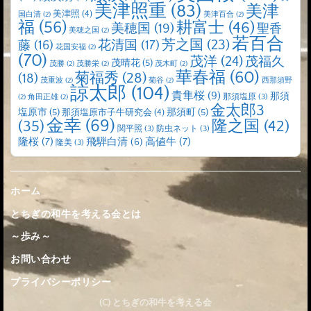
美津照重
(83)
美津
美津照
(4)
国白清
(2)
美津百合
(2)
福
(56)
耕富士
(46)
美穂国
(19)
聖香
美穂之国
(2)
若百合
芳之国
(23)
藤
(16)
花清国
(17)
花国安福
(2)
(70)
茂洋
(24)
茂福久
茂晴花
(5)
茂勝
(2)
茂勝栄
(2)
茂木町
(2)
華春福
(60)
菊福秀
(28)
(18)
茂重波
(2)
菊谷
(2)
西那須野
諒太郎
(104)
貴隼桜
(9)
那須
那須塩原
(3)
(2)
角田正雄
(2)
金太郎3
塩原市
(5)
那須町
(5)
那須塩原市子牛研究会
(4)
金幸
(69)
(35)
隆之国
(42)
関平照
(3)
防虫ネット
(3)
隆桜
(7)
高値牛
(7)
飛騨白清
(6)
隆美
(3)
ホーム
とちぎの和牛を考える会とは
～歩み～
お問い合わせ
プライバシーポリシー
(C) とちぎの和牛を考える会