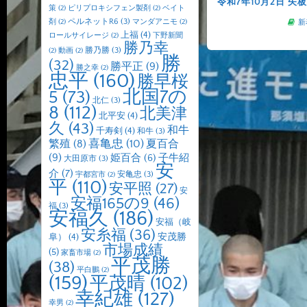
令和7年10月2日 矢
策
(2)
ピリプロキシフェン製剤
(2)
ベイト
ペルネットR6
(3)
剤
(2)
マンダアニモ
(2)
新
上福
(4)
ロールサイレージ
(2)
下野新聞
勝乃幸
勝乃勝
(3)
(2)
動画
(2)
勝
(32)
勝平正
(9)
勝之幸
(2)
忠平
(160)
勝早桜
北国7の
5
(73)
北仁
(3)
8
(112)
北美津
北平安
(4)
久
(43)
和牛
千寿剣
(4)
和牛
(3)
喜亀忠
(10)
夏百合
繁殖
(8)
(9)
子牛紹
姫百合
(6)
大田原市
(3)
安
介
(7)
安亀忠
(3)
宇都宮市
(2)
平
(110)
安平照
(27)
安
安福165の9
(46)
福
(3)
安福久
(186)
安福（岐
安糸福
(36)
安茂勝
阜）
(4)
市場成績
(5)
家畜市場
(2)
平茂勝
(38)
平白鵬
(2)
(159)
平茂晴
(102)
幸紀雄
(127)
幸男
(2)