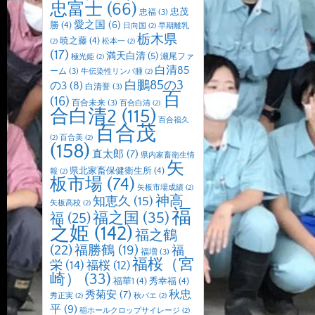
忠富士
(66)
忠茂
忠福
(3)
愛之国
(6)
勝
(4)
日向国
(2)
早期離乳
栃木県
暁之藤
(4)
(2)
松本一
(2)
(17)
満天白清
(5)
瀬尾ファ
極光姫
(2)
白清85
ーム
(3)
牛伝染性リンパ腫
(2)
白鵬85の3
の3
(8)
白清誉
(3)
百
(16)
百合未来
(3)
百合白清
(2)
合白清2
(115)
百合福久
百合茂
(2)
百合美
(2)
(158)
直太郎
(7)
県内家畜衛生情
矢
県北家畜保健衛生所
(4)
報
(2)
板市場
(74)
矢板市場成績
(2)
神高
知恵久
(15)
矢板高校
(2)
福
福之国
(35)
福
(25)
之姫
(142)
福之鶴
(22)
福勝鶴
(19)
福
福増
(3)
福桜（宮
栄
(14)
福桜
(12)
崎）
(33)
福華1
(4)
秀幸福
(4)
秋忠
秀菊安
(7)
秀正実
(2)
秋バエ
(2)
平
(9)
稲ホールクロップサイレージ
(2)