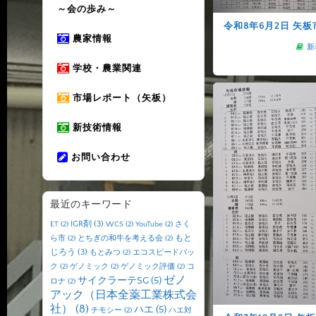
～会の歩み～
令和8年6月2日 矢
農家情報
新
学校・農業関連
市場レポート（矢板）
新技術情報
お問い合わせ
最近のキーワード
IGR剤
(3)
ET
(2)
WCS
(2)
YouTube
(2)
さく
もと
ら市
(2)
とちぎの和牛を考える会
(2)
じろう
(3)
もとみつ
(2)
エコスピードパッ
ク
(2)
ゲノミック
(2)
ゲノミック評価
(2)
コ
ゼノ
サイクラーテSG
(5)
ロナ
(2)
アック（日本全薬工業株式会
社）
(8)
ハエ
(5)
チモシー
(2)
ハエ対