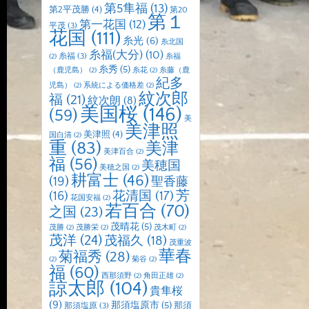
第5隼福
(13)
第2平茂勝
(4)
第20
第１
第一花国
(12)
平茂
(3)
花国
(111)
糸光
(6)
糸北国
糸福(大分)
(10)
糸福
(3)
(2)
糸福
糸秀
(5)
（鹿児島）
(2)
糸花
(2)
糸藤（鹿
紀多
児島）
(2)
系統による価格差
(2)
紋次郎
福
(21)
紋次朗
(8)
美国桜
(146)
(59)
美
美津照
美津照
(4)
国白清
(2)
重
(83)
美津
美津百合
(2)
福
(56)
美穂国
美穂之国
(2)
耕富士
(46)
(19)
聖香藤
芳
(16)
花清国
(17)
花国安福
(2)
若百合
(70)
之国
(23)
茂晴花
(5)
茂勝
(2)
茂勝栄
(2)
茂木町
(2)
茂洋
(24)
茂福久
(18)
茂重波
華春
菊福秀
(28)
(2)
菊谷
(2)
福
(60)
西那須野
(2)
角田正雄
(2)
諒太郎
(104)
貴隼桜
(9)
那須塩原市
(5)
那須
那須塩原
(3)