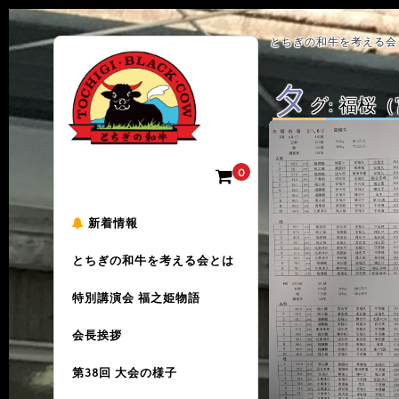
とちぎの和牛を考える会 
タ
グ:
福桜（
0
新着情報
とちぎの和牛を考える会とは
特別講演会 福之姫物語
会長挨拶
第38回 大会の様子