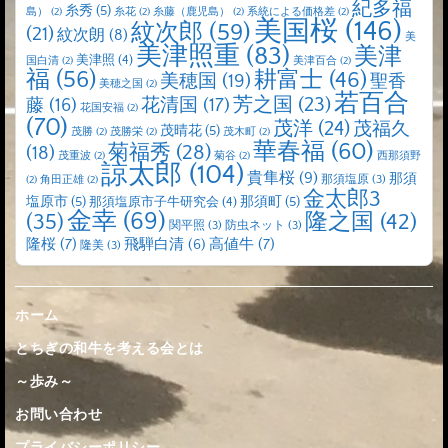
紀多福
糸秀
(5)
島）
(2)
糸花
(2)
糸藤（鹿児島）
(2)
系統による価格差
(2)
美国桜
(146)
紋次郎
(59)
(21)
紋次朗
(8)
美
美津照重
(83)
美津
美津照
(4)
国白清
(2)
美津百合
(2)
福
(56)
耕富士
(46)
美穂国
(19)
聖香
美穂之国
(2)
若百合
芳之国
(23)
藤
(16)
花清国
(17)
花国安福
(2)
(70)
茂洋
(24)
茂福久
茂晴花
(5)
茂勝
(2)
茂勝栄
(2)
茂木町
(2)
華春福
(60)
菊福秀
(28)
(18)
茂重波
(2)
菊谷
(2)
西那須野
諒太郎
(104)
貴隼桜
(9)
那須
那須塩原
(3)
(2)
角田正雄
(2)
金太郎3
塩原市
(5)
那須町
(5)
那須塩原市子牛研究会
(4)
金幸
(69)
(35)
隆之国
(42)
関平照
(3)
防虫ネット
(3)
隆桜
(7)
高値牛
(7)
飛騨白清
(6)
隆美
(3)
ホーム
とちぎの和牛を考える会とは
～歩み～
お問い合わせ
プライバシーポリシー