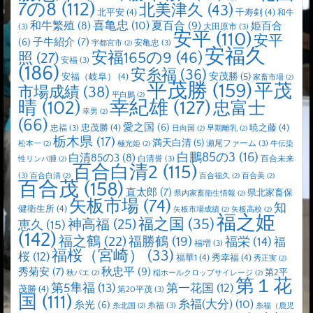
7の8
(112)
北美津久
(43)
北平安
(4)
千寿剣
(4)
和牛
喜亀忠
(10)
夏百合
(9)
和牛繁殖
(8)
姫百合
(3)
大田原市
(3)
安平
(110)
安平
子牛紹介
(7)
(6)
安亀忠
(3)
宇都宮市
(2)
安福久
安福165の9
(46)
照
(27)
安福
(3)
(186)
安糸福
(36)
安茂勝
(5)
安福（岐阜）
(4)
家畜市場
(2)
平茂勝
(159)
平茂
市場成績
(38)
平白鵬
(2)
晴
(102)
幸紀雄
(127)
忠富士
幸男
(2)
(66)
愛之国
(6)
忠茂勝
(4)
暁之藤
(4)
忠福
(3)
日向国
(2)
早期離乳
(2)
栃木県
(17)
満天白清
(5)
瀬尾ファーム
(3)
松本一
(2)
極光姫
(2)
牛伝染
白鵬85の3
(16)
白清85の3
(8)
白清誉
(3)
百合未来
性リンパ腫
(2)
百合白清2
(115)
(3)
百合白清
(2)
百合福久
(2)
百合美
(2)
百合茂
(158)
直太郎
(7)
県北家畜保
県内家畜衛生情報
(2)
矢板市場
(74)
知
健衛生所
(4)
矢板市場成績
(2)
矢板高校
(2)
福之姫
福之国
(35)
神高福
(25)
恵久
(15)
(142)
福之鶴
(22)
福勝鶴
(19)
福栄
(14)
福
福増
(3)
福桜（宮崎）
(33)
桜
(12)
福華1
(4)
秀幸福
(4)
秀正実
(2)
秋忠平
(9)
秀菊安
(7)
第2平
秋バエ
(2)
稲ホールクロップサイレージ
(2)
第１花
第5隼福
(13)
第一花国
(12)
茂勝
(4)
第20平茂
(3)
国
(111)
糸福(大分)
(10)
糸光
(6)
糸福
(3)
糸北国
(2)
糸福（鹿児