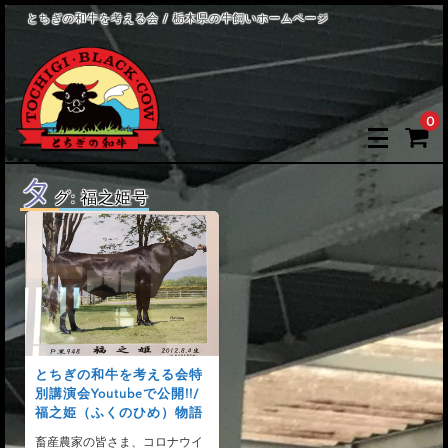
とちぎの和牛を考える会 / 栃木県の牛飼いホームページ
0
タ
グ:
福之姫号
とちぎの和牛を考える会特
別講演会Youtubeで公開!!/
福之姫（ふくのひめ）物語
畜産農家の皆さま、コロナウイ