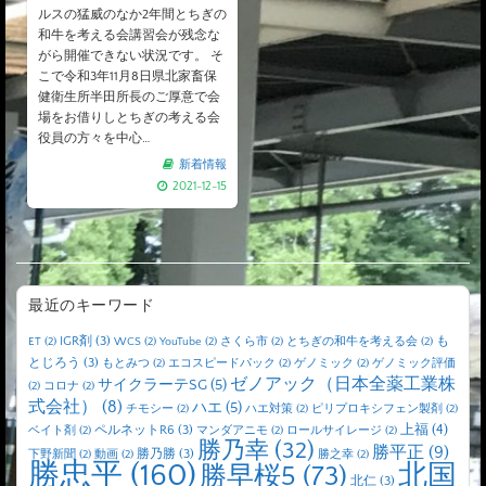
ルスの猛威のなか2年間とちぎの
和牛を考える会講習会が残念な
がら開催できない状況です。 そ
こで令和3年11月8日県北家畜保
健衛生所半田所長のご厚意で会
場をお借りしとちぎの考える会
役員の方々を中心…
新着情報
2021-12-15
最近のキーワード
IGR剤
(3)
も
ET
(2)
WCS
(2)
YouTube
(2)
さくら市
(2)
とちぎの和牛を考える会
(2)
とじろう
(3)
もとみつ
(2)
エコスピードパック
(2)
ゲノミック
(2)
ゲノミック評価
ゼノアック（日本全薬工業株
サイクラーテSG
(5)
(2)
コロナ
(2)
式会社）
(8)
ハエ
(5)
チモシー
(2)
ハエ対策
(2)
ピリプロキシフェン製剤
(2)
上福
(4)
ペルネットR6
(3)
ベイト剤
(2)
マンダアニモ
(2)
ロールサイレージ
(2)
勝乃幸
(32)
勝平正
(9)
勝乃勝
(3)
下野新聞
(2)
動画
(2)
勝之幸
(2)
勝忠平
(160)
北国
勝早桜5
(73)
北仁
(3)