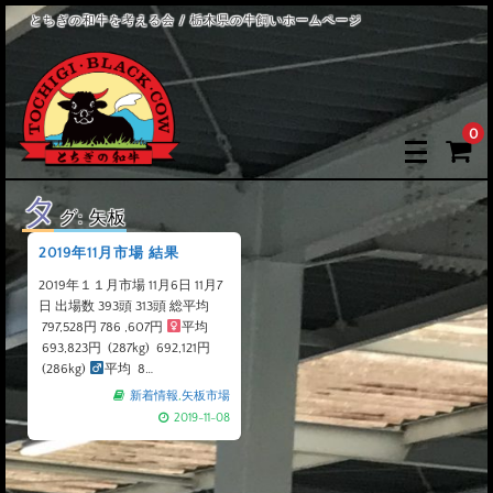
とちぎの和牛を考える会 / 栃木県の牛飼いホームページ
0
タ
グ:
矢板
2019年11月市場 結果
2019年１１月市場 11月6日 11月7
日 出場数 393頭 313頭 総平均
797,528円 786 ,607円
平均
693,823円 (287kg) 692,121円
(286kg)
平均 8…
新着情報
,
矢板市場
2019-11-08