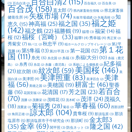
百合白清2
(115)
(3)
百合白清
(2)
百合福久
(2)
百合美
(2)
百合茂
(158)
直太郎
(7)
県北家畜保
県内家畜衛生情報
(2)
矢板市場
(74)
知
健衛生所
(4)
矢板市場成績
(2)
矢板高校
(2)
福之姫
福之国
(35)
神高福
(25)
恵久
(15)
(142)
福之鶴
(22)
福勝鶴
(19)
福栄
(14)
福
福増
(3)
福桜（宮崎）
(33)
桜
(12)
福華1
(4)
秀幸福
(4)
秀正実
(2)
秋忠平
(9)
秀菊安
(7)
第2平
秋バエ
(2)
稲ホールクロップサイレージ
(2)
第１花
第5隼福
(13)
第一花国
(12)
茂勝
(4)
第20平茂
(3)
国
(111)
糸福(大分)
(10)
糸光
(6)
糸福
(3)
糸北国
(2)
糸福（鹿児
紀多福
糸秀
(5)
島）
(2)
糸花
(2)
糸藤（鹿児島）
(2)
系統による価格差
(2)
美国桜
(146)
紋次郎
(59)
(21)
紋次朗
(8)
美
美津照重
(83)
美津
美津照
(4)
国白清
(2)
美津百合
(2)
福
(56)
耕富士
(46)
美穂国
(19)
聖香
美穂之国
(2)
若百合
芳之国
(23)
藤
(16)
花清国
(17)
花国安福
(2)
(70)
茂洋
(24)
茂福久
茂晴花
(5)
茂勝
(2)
茂勝栄
(2)
茂木町
(2)
華春福
(60)
菊福秀
(28)
(18)
茂重波
(2)
菊谷
(2)
西那須野
諒太郎
(104)
貴隼桜
(9)
那須
那須塩原
(3)
(2)
角田正雄
(2)
金太郎3
塩原市
(5)
那須町
(5)
那須塩原市子牛研究会
(4)
金幸
(69)
(35)
隆之国
(42)
関平照
(3)
防虫ネット
(3)