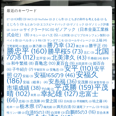
最近のキーワード
IGR剤
(3)
も
ET
(2)
WCS
(2)
YouTube
(2)
さくら市
(2)
とちぎの和牛を考える会
(2)
とじろう
(3)
もとみつ
(2)
エコスピードパック
(2)
ゲノミック
(2)
ゲノミック評価
ゼノアック（日本全薬工業株
サイクラーテSG
(5)
(2)
コロナ
(2)
式会社）
(8)
ハエ
(5)
チモシー
(2)
ハエ対策
(2)
ピリプロキシフェン製剤
(2)
上福
(4)
ペルネットR6
(3)
ベイト剤
(2)
マンダアニモ
(2)
ロールサイレージ
(2)
勝乃幸
(32)
勝平正
(9)
勝乃勝
(3)
下野新聞
(2)
動画
(2)
勝之幸
(2)
勝忠平
(160)
北国
勝早桜5
(73)
北仁
(3)
7の8
(112)
北美津久
(43)
北平安
(4)
千寿剣
(4)
和牛
喜亀忠
(10)
夏百合
(9)
和牛繁殖
(8)
姫百合
(3)
大田原市
(3)
安平
(110)
安平
子牛紹介
(7)
(6)
安亀忠
(3)
宇都宮市
(2)
安福久
安福165の9
(46)
照
(27)
安福
(3)
(186)
安糸福
(36)
安茂勝
(5)
安福（岐阜）
(4)
家畜市場
(2)
平茂勝
(159)
平茂
市場成績
(38)
平白鵬
(2)
晴
(102)
幸紀雄
(127)
忠富士
幸男
(2)
(66)
愛之国
(6)
忠茂勝
(4)
暁之藤
(4)
忠福
(3)
日向国
(2)
早期離乳
(2)
栃木県
(17)
満天白清
(5)
瀬尾ファーム
(3)
松本一
(2)
極光姫
(2)
牛伝染
白鵬85の3
(16)
白清85の3
(8)
白清誉
(3)
百合未来
性リンパ腫
(2)