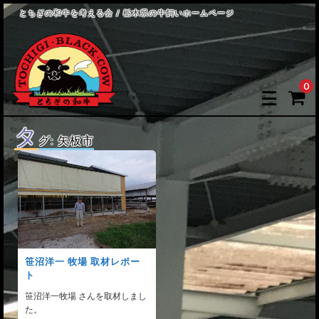
とちぎの和牛を考える会 / 栃木県の牛飼いホームページ
0
タ
グ:
矢板市
笹沼洋一 牧場 取材レポー
ト
笹沼洋一牧場 さんを取材しまし
た。