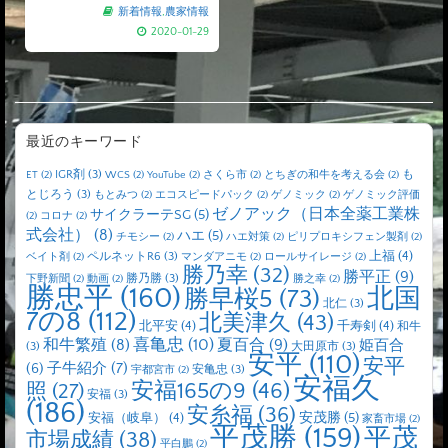
新着情報
,
農家情報
2020-01-29
最近のキーワード
IGR剤
(3)
も
ET
(2)
WCS
(2)
YouTube
(2)
さくら市
(2)
とちぎの和牛を考える会
(2)
とじろう
(3)
もとみつ
(2)
エコスピードパック
(2)
ゲノミック
(2)
ゲノミック評価
ゼノアック（日本全薬工業株
サイクラーテSG
(5)
(2)
コロナ
(2)
式会社）
(8)
ハエ
(5)
チモシー
(2)
ハエ対策
(2)
ピリプロキシフェン製剤
(2)
上福
(4)
ペルネットR6
(3)
ベイト剤
(2)
マンダアニモ
(2)
ロールサイレージ
(2)
勝乃幸
(32)
勝平正
(9)
勝乃勝
(3)
下野新聞
(2)
動画
(2)
勝之幸
(2)
勝忠平
(160)
北国
勝早桜5
(73)
北仁
(3)
7の8
(112)
北美津久
(43)
北平安
(4)
千寿剣
(4)
和牛
喜亀忠
(10)
夏百合
(9)
和牛繁殖
(8)
姫百合
(3)
大田原市
(3)
安平
(110)
安平
子牛紹介
(7)
(6)
安亀忠
(3)
宇都宮市
(2)
安福久
安福165の9
(46)
照
(27)
安福
(3)
(186)
安糸福
(36)
安茂勝
(5)
安福（岐阜）
(4)
家畜市場
(2)
平茂勝
(159)
平茂
市場成績
(38)
平白鵬
(2)