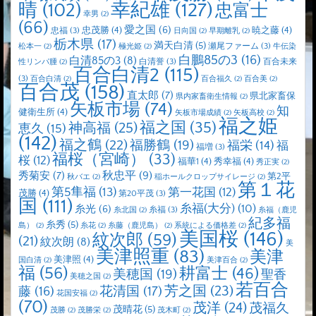
晴
(102)
幸紀雄
(127)
忠富士
幸男
(2)
(66)
愛之国
(6)
忠茂勝
(4)
暁之藤
(4)
忠福
(3)
日向国
(2)
早期離乳
(2)
栃木県
(17)
満天白清
(5)
瀬尾ファーム
(3)
松本一
(2)
極光姫
(2)
牛伝染
白鵬85の3
(16)
白清85の3
(8)
白清誉
(3)
百合未来
性リンパ腫
(2)
百合白清2
(115)
(3)
百合白清
(2)
百合福久
(2)
百合美
(2)
百合茂
(158)
直太郎
(7)
県北家畜保
県内家畜衛生情報
(2)
矢板市場
(74)
知
健衛生所
(4)
矢板市場成績
(2)
矢板高校
(2)
福之姫
福之国
(35)
神高福
(25)
恵久
(15)
(142)
福之鶴
(22)
福勝鶴
(19)
福栄
(14)
福
福増
(3)
福桜（宮崎）
(33)
桜
(12)
福華1
(4)
秀幸福
(4)
秀正実
(2)
秋忠平
(9)
秀菊安
(7)
第2平
秋バエ
(2)
稲ホールクロップサイレージ
(2)
第１花
第5隼福
(13)
第一花国
(12)
茂勝
(4)
第20平茂
(3)
国
(111)
糸福(大分)
(10)
糸光
(6)
糸福
(3)
糸北国
(2)
糸福（鹿児
紀多福
糸秀
(5)
島）
(2)
糸花
(2)
糸藤（鹿児島）
(2)
系統による価格差
(2)
美国桜
(146)
紋次郎
(59)
(21)
紋次朗
(8)
美
美津照重
(83)
美津
美津照
(4)
国白清
(2)
美津百合
(2)
福
(56)
耕富士
(46)
美穂国
(19)
聖香
美穂之国
(2)
若百合
芳之国
(23)
藤
(16)
花清国
(17)
花国安福
(2)
(70)
茂洋
(24)
茂福久
茂晴花
(5)
茂勝
(2)
茂勝栄
(2)
茂木町
(2)