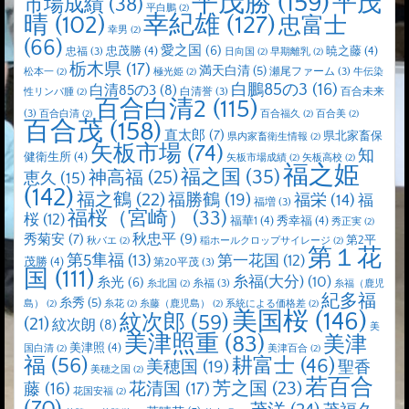
平茂勝
(159)
平茂
市場成績
(38)
平白鵬
(2)
晴
(102)
幸紀雄
(127)
忠富士
幸男
(2)
(66)
愛之国
(6)
忠茂勝
(4)
暁之藤
(4)
忠福
(3)
日向国
(2)
早期離乳
(2)
栃木県
(17)
満天白清
(5)
瀬尾ファーム
(3)
松本一
(2)
極光姫
(2)
牛伝染
白鵬85の3
(16)
白清85の3
(8)
白清誉
(3)
百合未来
性リンパ腫
(2)
百合白清2
(115)
(3)
百合白清
(2)
百合福久
(2)
百合美
(2)
百合茂
(158)
直太郎
(7)
県北家畜保
県内家畜衛生情報
(2)
矢板市場
(74)
知
健衛生所
(4)
矢板市場成績
(2)
矢板高校
(2)
福之姫
福之国
(35)
神高福
(25)
恵久
(15)
(142)
福之鶴
(22)
福勝鶴
(19)
福栄
(14)
福
福増
(3)
福桜（宮崎）
(33)
桜
(12)
福華1
(4)
秀幸福
(4)
秀正実
(2)
秋忠平
(9)
秀菊安
(7)
第2平
秋バエ
(2)
稲ホールクロップサイレージ
(2)
第１花
第5隼福
(13)
第一花国
(12)
茂勝
(4)
第20平茂
(3)
国
(111)
糸福(大分)
(10)
糸光
(6)
糸福
(3)
糸北国
(2)
糸福（鹿児
紀多福
糸秀
(5)
島）
(2)
糸花
(2)
糸藤（鹿児島）
(2)
系統による価格差
(2)
美国桜
(146)
紋次郎
(59)
(21)
紋次朗
(8)
美
美津照重
(83)
美津
美津照
(4)
国白清
(2)
美津百合
(2)
福
(56)
耕富士
(46)
美穂国
(19)
聖香
美穂之国
(2)
若百合
芳之国
(23)
藤
(16)
花清国
(17)
花国安福
(2)