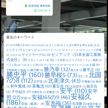
た。
新着情報
,
農家情報
2019-09-17
最近のキーワード
IGR剤
(3)
も
ET
(2)
WCS
(2)
YouTube
(2)
さくら市
(2)
とちぎの和牛を考える会
(2)
とじろう
(3)
もとみつ
(2)
エコスピードパック
(2)
ゲノミック
(2)
ゲノミック評価
ゼノアック（日本全薬工業株
サイクラーテSG
(5)
(2)
コロナ
(2)
式会社）
(8)
ハエ
(5)
チモシー
(2)
ハエ対策
(2)
ピリプロキシフェン製剤
(2)
上福
(4)
ペルネットR6
(3)
ベイト剤
(2)
マンダアニモ
(2)
ロールサイレージ
(2)
勝乃幸
(32)
勝平正
(9)
勝乃勝
(3)
下野新聞
(2)
動画
(2)
勝之幸
(2)
勝忠平
(160)
北国
勝早桜5
(73)
北仁
(3)
7の8
(112)
北美津久
(43)
北平安
(4)
千寿剣
(4)
和牛
喜亀忠
(10)
夏百合
(9)
和牛繁殖
(8)
姫百合
(3)
大田原市
(3)
安平
(110)
安平
子牛紹介
(7)
(6)
安亀忠
(3)
宇都宮市
(2)
安福久
安福165の9
(46)
照
(27)
安福
(3)
(186)
安糸福
(36)
安茂勝
(5)
安福（岐阜）
(4)
家畜市場
(2)