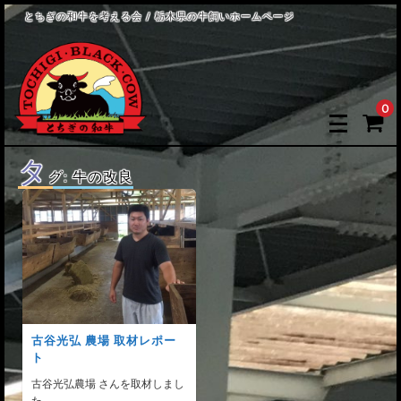
とちぎの和牛を考える会 / 栃木県の牛飼いホームページ
0
タ
グ:
牛の改良
古谷光弘 農場 取材レポー
ト
古谷光弘農場 さんを取材しまし