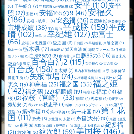
安平
(110)
安平
子牛紹介
(7)
(6)
安亀忠
(3)
宇都宮市
(2)
安福久
安福165の9
(46)
照
(27)
安福
(3)
(186)
安糸福
(36)
安茂勝
(5)
安福（岐阜）
(4)
家畜市場
(2)
平茂勝
(159)
平茂
市場成績
(38)
平白鵬
(2)
晴
(102)
幸紀雄
(127)
忠富士
幸男
(2)
(66)
愛之国
(6)
忠茂勝
(4)
暁之藤
(4)
忠福
(3)
日向国
(2)
早期離乳
(2)
栃木県
(17)
満天白清
(5)
瀬尾ファーム
(3)
松本一
(2)
極光姫
(2)
牛伝染
白鵬85の3
(16)
白清85の3
(8)
白清誉
(3)
百合未来
性リンパ腫
(2)
百合白清2
(115)
(3)
百合白清
(2)
百合福久
(2)
百合美
(2)
百合茂
(158)
直太郎
(7)
県北家畜保
県内家畜衛生情報
(2)
矢板市場
(74)
知
健衛生所
(4)
矢板市場成績
(2)
矢板高校
(2)
福之姫
福之国
(35)
神高福
(25)
恵久
(15)
(142)
福之鶴
(22)
福勝鶴
(19)
福栄
(14)
福
福増
(3)
福桜（宮崎）
(33)
桜
(12)
福華1
(4)
秀幸福
(4)
秀正実
(2)
秋忠平
(9)
秀菊安
(7)
第2平
秋バエ
(2)
稲ホールクロップサイレージ
(2)
第１花
第5隼福
(13)
第一花国
(12)
茂勝
(4)
第20平茂
(3)
国
(111)
糸福(大分)
(10)
糸光
(6)
糸福
(3)
糸北国
(2)
糸福（鹿児
紀多福
糸秀
(5)
島）
(2)
糸花
(2)
糸藤（鹿児島）
(2)
系統による価格差
(2)
美国桜
(146)
紋次郎
(59)
(21)
紋次朗
(8)
美