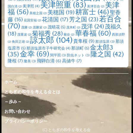
美津照重
(83)
美津
美津照
(4)
国白清
(2)
美津百合
(2)
福
(56)
耕富士
(46)
美穂国
(19)
聖香
美穂之国
(2)
若百合
芳之国
(23)
藤
(16)
花清国
(17)
花国安福
(2)
(70)
茂洋
(24)
茂福久
茂晴花
(5)
茂勝
(2)
茂勝栄
(2)
茂木町
(2)
華春福
(60)
菊福秀
(28)
(18)
茂重波
(2)
菊谷
(2)
西那須野
諒太郎
(104)
貴隼桜
(9)
那須
那須塩原
(3)
(2)
角田正雄
(2)
金太郎3
塩原市
(5)
那須町
(5)
那須塩原市子牛研究会
(4)
金幸
(69)
(35)
隆之国
(42)
関平照
(3)
防虫ネット
(3)
隆桜
(7)
高値牛
(7)
飛騨白清
(6)
隆美
(3)
ホーム
とちぎの和牛を考える会とは
～歩み～
お問い合わせ
プライバシーポリシー
(C) とちぎの和牛を考える会