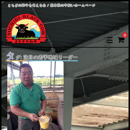
とちぎの和牛を考える会 / 栃木県の牛飼いホームページ
0
タ
グ:
注目の若手地域リーダー