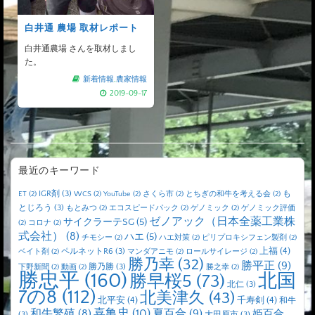
白井通 農場 取材レポート
白井通農場 さんを取材しまし
た。
新着情報
,
農家情報
2019-09-17
最近のキーワード
IGR剤
(3)
も
ET
(2)
WCS
(2)
YouTube
(2)
さくら市
(2)
とちぎの和牛を考える会
(2)
とじろう
(3)
もとみつ
(2)
エコスピードパック
(2)
ゲノミック
(2)
ゲノミック評価
ゼノアック（日本全薬工業株
サイクラーテSG
(5)
(2)
コロナ
(2)
式会社）
(8)
ハエ
(5)
チモシー
(2)
ハエ対策
(2)
ピリプロキシフェン製剤
(2)
上福
(4)
ペルネットR6
(3)
ベイト剤
(2)
マンダアニモ
(2)
ロールサイレージ
(2)
勝乃幸
(32)
勝平正
(9)
勝乃勝
(3)
下野新聞
(2)
動画
(2)
勝之幸
(2)
勝忠平
(160)
北国
勝早桜5
(73)
北仁
(3)
7の8
(112)
北美津久
(43)
北平安
(4)
千寿剣
(4)
和牛
喜亀忠
(10)
夏百合
(9)
和牛繁殖
(8)
姫百合
(3)
大田原市
(3)