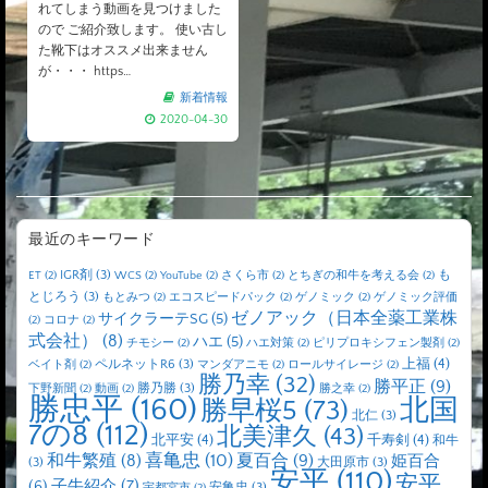
れてしまう動画を見つけました
ので ご紹介致します。 使い古し
た靴下はオススメ出来ません
が・・・ https…
新着情報
2020-04-30
最近のキーワード
IGR剤
(3)
も
ET
(2)
WCS
(2)
YouTube
(2)
さくら市
(2)
とちぎの和牛を考える会
(2)
とじろう
(3)
もとみつ
(2)
エコスピードパック
(2)
ゲノミック
(2)
ゲノミック評価
ゼノアック（日本全薬工業株
サイクラーテSG
(5)
(2)
コロナ
(2)
式会社）
(8)
ハエ
(5)
チモシー
(2)
ハエ対策
(2)
ピリプロキシフェン製剤
(2)
上福
(4)
ペルネットR6
(3)
ベイト剤
(2)
マンダアニモ
(2)
ロールサイレージ
(2)
勝乃幸
(32)
勝平正
(9)
勝乃勝
(3)
下野新聞
(2)
動画
(2)
勝之幸
(2)
勝忠平
(160)
北国
勝早桜5
(73)
北仁
(3)
7の8
(112)
北美津久
(43)
北平安
(4)
千寿剣
(4)
和牛
喜亀忠
(10)
夏百合
(9)
和牛繁殖
(8)
姫百合
(3)
大田原市
(3)
安平
(110)
安平
子牛紹介
(7)
(6)
安亀忠
(3)