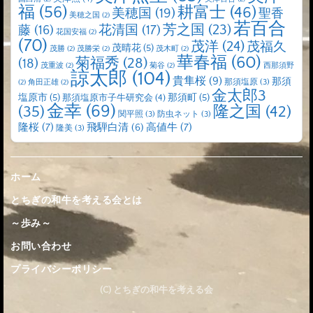
福
(56)
耕富士
(46)
美穂国
(19)
聖香
美穂之国
(2)
若百合
芳之国
(23)
藤
(16)
花清国
(17)
花国安福
(2)
(70)
茂洋
(24)
茂福久
茂晴花
(5)
茂勝
(2)
茂勝栄
(2)
茂木町
(2)
華春福
(60)
菊福秀
(28)
(18)
茂重波
(2)
菊谷
(2)
西那須野
諒太郎
(104)
貴隼桜
(9)
那須
那須塩原
(3)
(2)
角田正雄
(2)
金太郎3
塩原市
(5)
那須町
(5)
那須塩原市子牛研究会
(4)
金幸
(69)
(35)
隆之国
(42)
関平照
(3)
防虫ネット
(3)
隆桜
(7)
高値牛
(7)
飛騨白清
(6)
隆美
(3)
ホーム
とちぎの和牛を考える会とは
～歩み～
お問い合わせ
プライバシーポリシー
(C) とちぎの和牛を考える会