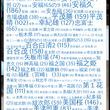
宇都宮市
(2)
安福久
安福165の9
(46)
照
(27)
安福
(3)
(186)
安糸福
(36)
安茂勝
(5)
安福（岐阜）
(4)
家畜市場
(2)
平茂勝
(159)
平茂
市場成績
(38)
平白鵬
(2)
晴
(102)
幸紀雄
(127)
忠富士
幸男
(2)
(66)
愛之国
(6)
忠茂勝
(4)
暁之藤
(4)
忠福
(3)
日向国
(2)
早期離乳
(2)
栃木県
(17)
満天白清
(5)
瀬尾ファーム
(3)
松本一
(2)
極光姫
(2)
牛伝染
白鵬85の3
(16)
白清85の3
(8)
白清誉
(3)
百合未来
性リンパ腫
(2)
百合白清2
(115)
(3)
百合白清
(2)
百合福久
(2)
百合美
(2)
百合茂
(158)
直太郎
(7)
県北家畜保
県内家畜衛生情報
(2)
矢板市場
(74)
知
健衛生所
(4)
矢板市場成績
(2)
矢板高校
(2)
福之姫
福之国
(35)
神高福
(25)
恵久
(15)
(142)
福之鶴
(22)
福勝鶴
(19)
福栄
(14)
福
福増
(3)
福桜（宮崎）
(33)
桜
(12)
福華1
(4)
秀幸福
(4)
秀正実
(2)
秋忠平
(9)
秀菊安
(7)
第2平
秋バエ
(2)
稲ホールクロップサイレージ
(2)
第１花
第5隼福
(13)
第一花国
(12)
茂勝
(4)
第20平茂
(3)
国
(111)
糸福(大分)
(10)
糸光
(6)
糸福
(3)
糸北国
(2)
糸福（鹿児
紀多福
糸秀
(5)
島）
(2)
糸花
(2)
糸藤（鹿児島）
(2)
系統による価格差
(2)
美国桜
(146)
紋次郎
(59)
(21)
紋次朗
(8)
美
美津照重
(83)
美津
美津照
(4)
国白清
(2)
美津百合
(2)