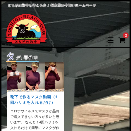
とちぎの和牛を考える会 / 栃木県の牛飼いホームページ
0
タ
グ:
手作り
靴下で作るマスク動画（4
回ハサミを入れるだけ）
コロナウイルスでマスクが品薄
で購入できない方々が多いと思
います。 なんと！4回ハサミを
入れるだけで簡単にマスクが作