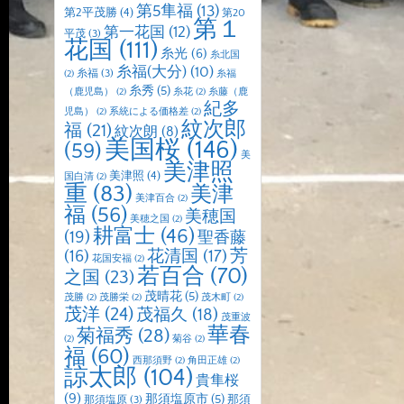
第5隼福
(13)
第2平茂勝
(4)
第20
第１
第一花国
(12)
平茂
(3)
花国
(111)
糸光
(6)
糸北国
糸福(大分)
(10)
糸福
(3)
(2)
糸福
糸秀
(5)
（鹿児島）
(2)
糸花
(2)
糸藤（鹿
紀多
児島）
(2)
系統による価格差
(2)
紋次郎
福
(21)
紋次朗
(8)
美国桜
(146)
(59)
美
美津照
美津照
(4)
国白清
(2)
重
(83)
美津
美津百合
(2)
福
(56)
美穂国
美穂之国
(2)
耕富士
(46)
(19)
聖香藤
芳
(16)
花清国
(17)
花国安福
(2)
若百合
(70)
之国
(23)
茂晴花
(5)
茂勝
(2)
茂勝栄
(2)
茂木町
(2)
茂洋
(24)
茂福久
(18)
茂重波
華春
菊福秀
(28)
(2)
菊谷
(2)
福
(60)
西那須野
(2)
角田正雄
(2)
諒太郎
(104)
貴隼桜
(9)
那須塩原市
(5)
那須
那須塩原
(3)