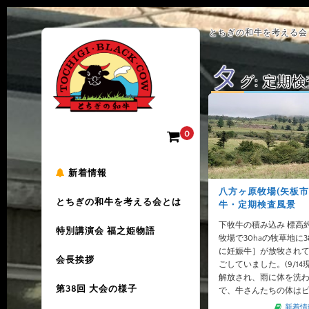
とちぎの和牛を考える会 
タ
グ:
定期検
0
新着情報
八方ヶ原牧場(矢板市
とちぎの和牛を考える会とは
牛・定期検査風景
下牧牛の積み込み 標高約
特別講演会 福之姫物語
牧場で30haの牧草地に
に妊娠牛］が放牧され
会長挨拶
ごしていました。(9/14
解放され、雨に体を洗
第38回 大会の様子
で、牛さんたちの体はピ
新着情