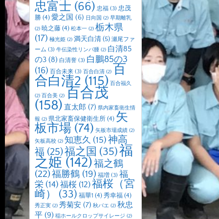
忠富士
(66)
忠茂
忠福
(3)
愛之国
(6)
勝
(4)
日向国
(2)
早期離乳
栃木県
暁之藤
(4)
(2)
松本一
(2)
(17)
満天白清
(5)
瀬尾ファ
極光姫
(2)
白清85
ーム
(3)
牛伝染性リンパ腫
(2)
白鵬85の3
の3
(8)
白清誉
(3)
百
(16)
百合未来
(3)
百合白清
(2)
合白清2
(115)
百合福久
百合茂
(2)
百合美
(2)
(158)
直太郎
(7)
県内家畜衛生情
矢
県北家畜保健衛生所
(4)
報
(2)
板市場
(74)
矢板市場成績
(2)
神高
知恵久
(15)
矢板高校
(2)
福
福之国
(35)
福
(25)
之姫
(142)
福之鶴
(22)
福勝鶴
(19)
福
福増
(3)
福桜（宮
栄
(14)
福桜
(12)
崎）
(33)
福華1
(4)
秀幸福
(4)
秋忠
秀菊安
(7)
秀正実
(2)
秋バエ
(2)
平
(9)
稲ホールクロップサイレージ
(2)