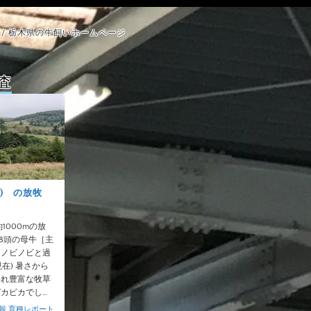
/ 栃木県の牛飼いホームページ
査
) の放牧
1000mの放
38頭の母牛［主
てノビノビと過
現在) 暑さから
われ豊富な牧草
カピカでし…
報
,
育種レポート