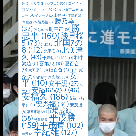
策
(2)
ピリプロキシフェン製剤
(2)
ベイト
ペルネットR6
(3)
剤
(2)
マンダアニモ
(2)
上福
(4)
ロールサイレージ
(2)
下野新聞
勝乃幸
勝乃勝
(3)
(2)
動画
(2)
勝
(32)
勝平正
(9)
勝之幸
(2)
忠平
(160)
勝早桜
北国7の
5
(73)
北仁
(3)
8
(112)
北美津
北平安
(4)
久
(43)
和牛
千寿剣
(4)
和牛
(3)
喜亀忠
(10)
夏百合
繁殖
(8)
(9)
子牛紹
姫百合
(6)
大田原市
(3)
安
介
(7)
安亀忠
(3)
宇都宮市
(2)
平
(110)
安平照
(27)
安
安福165の9
(46)
福
(3)
安福久
(186)
安福（岐
安糸福
(36)
安茂勝
阜）
(4)
市場成績
(5)
家畜市場
(2)
平茂勝
(38)
平白鵬
(2)
(159)
平茂晴
(102)
幸紀雄
(127)
幸男
(2)