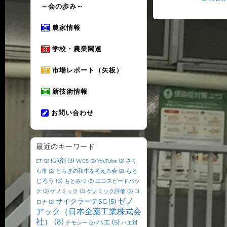
～会の歩み～
農家情報
学校・農業関連
市場レポート（矢板）
新技術情報
お問い合わせ
最近のキーワード
IGR剤
(3)
ET
(2)
WCS
(2)
YouTube
(2)
さく
もと
ら市
(2)
とちぎの和牛を考える会
(2)
じろう
(3)
もとみつ
(2)
エコスピードパッ
ク
(2)
ゲノミック
(2)
ゲノミック評価
(2)
コ
ゼノ
サイクラーテSG
(5)
ロナ
(2)
アック（日本全薬工業株式会
社）
(8)
ハエ
(5)
チモシー
(2)
ハエ対