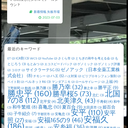
ウン？
新着情報
,
矢板市場
2023-07-03
最近のキーワード
IGR剤
(3)
も
ET
(2)
WCS
(2)
YouTube
(2)
さくら市
(2)
とちぎの和牛を考える会
(2)
とじろう
(3)
もとみつ
(2)
エコスピードパック
(2)
ゲノミック
(2)
ゲノミック評価
ゼノアック（日本全薬工業株
サイクラーテSG
(5)
(2)
コロナ
(2)
式会社）
(8)
ハエ
(5)
チモシー
(2)
ハエ対策
(2)
ピリプロキシフェン製剤
(2)
上福
(4)
ペルネットR6
(3)
ベイト剤
(2)
マンダアニモ
(2)
ロールサイレージ
(2)
勝乃幸
(32)
勝平正
(9)
勝乃勝
(3)
下野新聞
(2)
動画
(2)
勝之幸
(2)
勝忠平
(160)
北国
勝早桜5
(73)
北仁
(3)
7の8
(112)
北美津久
(43)
北平安
(4)
千寿剣
(4)
和牛
喜亀忠
(10)
夏百合
(9)
和牛繁殖
(8)
姫百合
(3)
大田原市
(3)
安平
(110)
安平
子牛紹介
(7)
(6)
安亀忠
(3)
宇都宮市
(2)
安福久
安福165の9
(46)
照
(27)
安福
(3)
(186)
安糸福
(36)
安茂勝
(5)
安福（岐阜）
(4)