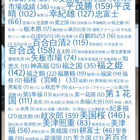
家畜市場
(2)
平茂勝
(159)
平茂
市場成績
(38)
平白鵬
(2)
晴
(102)
幸紀雄
(127)
忠富士
幸男
(2)
(66)
愛之国
(6)
忠茂勝
(4)
暁之藤
(4)
忠福
(3)
日向国
(2)
早期離乳
(2)
栃木県
(17)
満天白清
(5)
瀬尾ファーム
(3)
松本一
(2)
極光姫
(2)
牛伝染
白鵬85の3
(16)
白清85の3
(8)
白清誉
(3)
百合未来
性リンパ腫
(2)
百合白清2
(115)
(3)
百合白清
(2)
百合福久
(2)
百合美
(2)
百合茂
(158)
直太郎
(7)
県北家畜保
県内家畜衛生情報
(2)
矢板市場
(74)
知
健衛生所
(4)
矢板市場成績
(2)
矢板高校
(2)
福之姫
福之国
(35)
神高福
(25)
恵久
(15)
(142)
福之鶴
(22)
福勝鶴
(19)
福栄
(14)
福
福増
(3)
福桜（宮崎）
(33)
桜
(12)
福華1
(4)
秀幸福
(4)
秀正実
(2)
秋忠平
(9)
秀菊安
(7)
第2平
秋バエ
(2)
稲ホールクロップサイレージ
(2)
第１花
第5隼福
(13)
第一花国
(12)
茂勝
(4)
第20平茂
(3)
国
(111)
糸福(大分)
(10)
糸光
(6)
糸福
(3)
糸北国
(2)
糸福（鹿児
紀多福
糸秀
(5)
島）
(2)
糸花
(2)
糸藤（鹿児島）
(2)
系統による価格差
(2)
美国桜
(146)
紋次郎
(59)
(21)
紋次朗
(8)
美
美津照重
(83)
美津
美津照
(4)
国白清
(2)
美津百合
(2)
福
(56)
耕富士
(46)
美穂国
(19)
聖香
美穂之国
(2)
若百合
芳之国
(23)
藤
(16)
花清国
(17)
花国安福
(2)