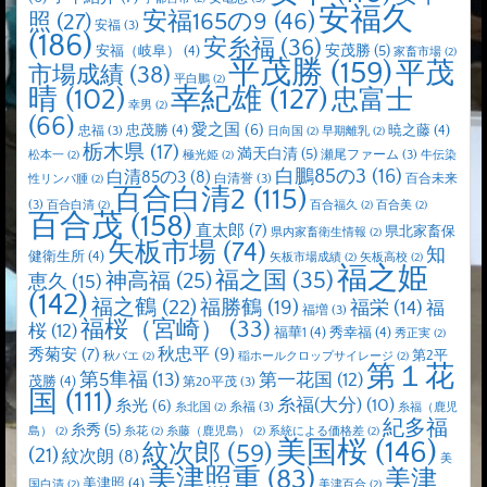
安福久
安福165の9
(46)
照
(27)
安福
(3)
(186)
安糸福
(36)
安茂勝
(5)
安福（岐阜）
(4)
家畜市場
(2)
平茂勝
(159)
平茂
市場成績
(38)
平白鵬
(2)
晴
(102)
幸紀雄
(127)
忠富士
幸男
(2)
(66)
愛之国
(6)
忠茂勝
(4)
暁之藤
(4)
忠福
(3)
日向国
(2)
早期離乳
(2)
栃木県
(17)
満天白清
(5)
瀬尾ファーム
(3)
松本一
(2)
極光姫
(2)
牛伝染
白鵬85の3
(16)
白清85の3
(8)
白清誉
(3)
百合未来
性リンパ腫
(2)
百合白清2
(115)
(3)
百合白清
(2)
百合福久
(2)
百合美
(2)
百合茂
(158)
直太郎
(7)
県北家畜保
県内家畜衛生情報
(2)
矢板市場
(74)
知
健衛生所
(4)
矢板市場成績
(2)
矢板高校
(2)
福之姫
福之国
(35)
神高福
(25)
恵久
(15)
(142)
福之鶴
(22)
福勝鶴
(19)
福栄
(14)
福
福増
(3)
福桜（宮崎）
(33)
桜
(12)
福華1
(4)
秀幸福
(4)
秀正実
(2)
秋忠平
(9)
秀菊安
(7)
第2平
秋バエ
(2)
稲ホールクロップサイレージ
(2)
第１花
第5隼福
(13)
第一花国
(12)
茂勝
(4)
第20平茂
(3)
国
(111)
糸福(大分)
(10)
糸光
(6)
糸福
(3)
糸北国
(2)
糸福（鹿児
紀多福
糸秀
(5)
島）
(2)
糸花
(2)
糸藤（鹿児島）
(2)
系統による価格差
(2)
美国桜
(146)
紋次郎
(59)
(21)
紋次朗
(8)
美
美津照重
(83)
美津
美津照
(4)
国白清
(2)
美津百合
(2)