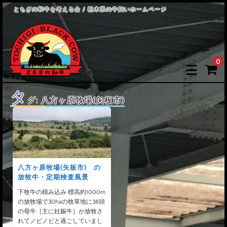
とちぎの和牛を考える会 / 栃木県の牛飼いホームページ
0
タ
グ:
八方ヶ原牧場(矢板市)
八方ヶ原牧場(矢板市) の
放牧牛・定期検査風景
下牧牛の積み込み 標高約1000m
の放牧場で30haの牧草地に38頭
の母牛［主に妊娠牛］が放牧さ
れてノビノビと過ごしていまし