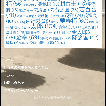
福
(56)
耕富士
(46)
美穂国
(19)
聖香
美穂之国
(2)
若百合
芳之国
(23)
藤
(16)
花清国
(17)
花国安福
(2)
(70)
茂洋
(24)
茂福久
茂晴花
(5)
茂勝
(2)
茂勝栄
(2)
茂木町
(2)
華春福
(60)
菊福秀
(28)
(18)
茂重波
(2)
菊谷
(2)
西那須野
諒太郎
(104)
貴隼桜
(9)
那須
那須塩原
(3)
(2)
角田正雄
(2)
金太郎3
塩原市
(5)
那須町
(5)
那須塩原市子牛研究会
(4)
金幸
(69)
(35)
隆之国
(42)
関平照
(3)
防虫ネット
(3)
隆桜
(7)
高値牛
(7)
飛騨白清
(6)
隆美
(3)
ホーム
とちぎの和牛を考える会とは
～歩み～
お問い合わせ
プライバシーポリシー
(C) とちぎの和牛を考える会