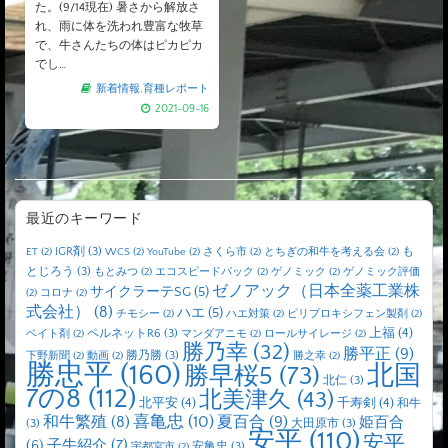
た。(9/14現在) 暑さから解放さ
れ、雨に体を洗われ豊富な牧草
で、牛さんたちの体はピカピカ
でし…
新着情報
,
育種レポート
2021-09-16
最近のキーワード
IGR剤
(3)
も
ET
(2)
WCS
(2)
YouTube
(2)
さくら市
(2)
とちぎの和牛を考える会
(2)
とじろう
(3)
もとみつ
(2)
エコスピードパック
(2)
ゲノミック
(2)
ゲノミック評価
ゼノアック（日本全薬工業株
サイクラーテSG
(5)
(2)
コロナ
(2)
式会社）
(8)
ハエ
(5)
チモシー
(2)
ハエ対策
(2)
ピリプロキシフェン製剤
(2)
上福
(4)
ペルネットR6
(3)
ベイト剤
(2)
マンダアニモ
(2)
ロールサイレージ
(2)
勝乃幸
(32)
勝平正
(9)
勝乃勝
(3)
下野新聞
(2)
動画
(2)
勝之幸
(2)
勝忠平
(160)
北国
勝早桜5
(73)
北仁
(3)
7の8
(112)
北美津久
(43)
北平安
(4)
千寿剣
(4)
和牛
喜亀忠
(10)
夏百合
(9)
和牛繁殖
(8)
姫百合
(3)
大田原市
(3)
安平
(110)
安平
子牛紹介
(7)
(6)
安亀忠
(3)
宇都宮市
(2)