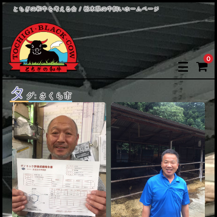
とちぎの和牛を考える会 / 栃木県の牛飼いホームページ
0
タ
グ:
さくら市