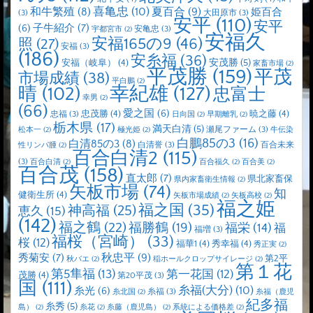
喜亀忠
(10)
夏百合
(9)
和牛繁殖
(8)
姫百合
(3)
大田原市
(3)
安平
(110)
安平
子牛紹介
(7)
(6)
安亀忠
(3)
宇都宮市
(2)
安福久
安福165の9
(46)
照
(27)
安福
(3)
(186)
安糸福
(36)
安茂勝
(5)
安福（岐阜）
(4)
家畜市場
(2)
平茂勝
(159)
平茂
市場成績
(38)
平白鵬
(2)
晴
(102)
幸紀雄
(127)
忠富士
幸男
(2)
(66)
愛之国
(6)
忠茂勝
(4)
暁之藤
(4)
忠福
(3)
日向国
(2)
早期離乳
(2)
栃木県
(17)
満天白清
(5)
瀬尾ファーム
(3)
松本一
(2)
極光姫
(2)
牛伝染
白鵬85の3
(16)
白清85の3
(8)
白清誉
(3)
百合未来
性リンパ腫
(2)
百合白清2
(115)
(3)
百合白清
(2)
百合福久
(2)
百合美
(2)
百合茂
(158)
直太郎
(7)
県北家畜保
県内家畜衛生情報
(2)
矢板市場
(74)
知
健衛生所
(4)
矢板市場成績
(2)
矢板高校
(2)
福之姫
福之国
(35)
神高福
(25)
恵久
(15)
(142)
福之鶴
(22)
福勝鶴
(19)
福栄
(14)
福
福増
(3)
福桜（宮崎）
(33)
桜
(12)
福華1
(4)
秀幸福
(4)
秀正実
(2)
秋忠平
(9)
秀菊安
(7)
第2平
秋バエ
(2)
稲ホールクロップサイレージ
(2)
第１花
第5隼福
(13)
第一花国
(12)
茂勝
(4)
第20平茂
(3)
国
(111)
糸福(大分)
(10)
糸光
(6)
糸福
(3)
糸北国
(2)
糸福（鹿児
紀多福
糸秀
(5)
島）
(2)
糸花
(2)
糸藤（鹿児島）
(2)
系統による価格差
(2)