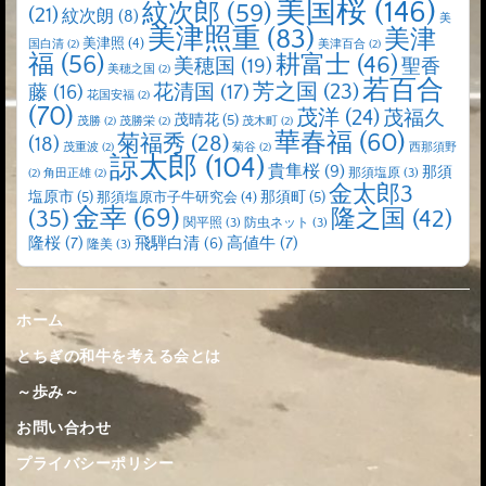
美国桜
(146)
紋次郎
(59)
(21)
紋次朗
(8)
美
美津照重
(83)
美津
美津照
(4)
国白清
(2)
美津百合
(2)
福
(56)
耕富士
(46)
美穂国
(19)
聖香
美穂之国
(2)
若百合
芳之国
(23)
藤
(16)
花清国
(17)
花国安福
(2)
(70)
茂洋
(24)
茂福久
茂晴花
(5)
茂勝
(2)
茂勝栄
(2)
茂木町
(2)
華春福
(60)
菊福秀
(28)
(18)
茂重波
(2)
菊谷
(2)
西那須野
諒太郎
(104)
貴隼桜
(9)
那須
那須塩原
(3)
(2)
角田正雄
(2)
金太郎3
塩原市
(5)
那須町
(5)
那須塩原市子牛研究会
(4)
金幸
(69)
(35)
隆之国
(42)
関平照
(3)
防虫ネット
(3)
隆桜
(7)
高値牛
(7)
飛騨白清
(6)
隆美
(3)
ホーム
とちぎの和牛を考える会とは
～歩み～
お問い合わせ
プライバシーポリシー