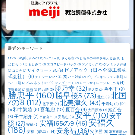
最近のキーワード
IGR剤
(3)
も
ET
(2)
WCS
(2)
YouTube
(2)
さくら市
(2)
とちぎの和牛を考える会
(2)
とじろう
(3)
もとみつ
(2)
エコスピードパック
(2)
ゲノミック
(2)
ゲノミック評価
ゼノアック（日本全薬工業株
サイクラーテSG
(5)
(2)
コロナ
(2)
式会社）
(8)
ハエ
(5)
チモシー
(2)
ハエ対策
(2)
ピリプロキシフェン製剤
(2)
上福
(4)
ペルネットR6
(3)
ベイト剤
(2)
マンダアニモ
(2)
ロールサイレージ
(2)
勝乃幸
(32)
勝平正
(9)
勝乃勝
(3)
下野新聞
(2)
動画
(2)
勝之幸
(2)
勝忠平
(160)
北国
勝早桜5
(73)
北仁
(3)
7の8
(112)
北美津久
(43)
北平安
(4)
千寿剣
(4)
和牛
喜亀忠
(10)
夏百合
(9)
和牛繁殖
(8)
姫百合
(3)
大田原市
(3)
安平
(110)
安平
子牛紹介
(7)
(6)
安亀忠
(3)
宇都宮市
(2)
安福久
安福165の9
(46)
照
(27)
安福
(3)
(186)
安糸福
(36)
安茂勝
(5)
安福（岐阜）
(4)
家畜市場
(2)