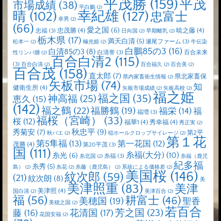
平茂勝
(159)
平茂
市場成績
(38)
平白鵬
(2)
晴
(102)
幸紀雄
(127)
忠富士
幸男
(2)
(66)
愛之国
(6)
忠茂勝
(4)
暁之藤
(4)
忠福
(3)
日向国
(2)
早期離乳
(2)
栃木県
(17)
満天白清
(5)
瀬尾ファーム
(3)
松本一
(2)
極光姫
(2)
牛伝染
白鵬85の3
(16)
白清85の3
(8)
白清誉
(3)
百合未来
性リンパ腫
(2)
百合白清2
(115)
(3)
百合白清
(2)
百合福久
(2)
百合美
(2)
百合茂
(158)
直太郎
(7)
県北家畜保
県内家畜衛生情報
(2)
矢板市場
(74)
知
健衛生所
(4)
矢板市場成績
(2)
矢板高校
(2)
福之姫
福之国
(35)
神高福
(25)
恵久
(15)
(142)
福之鶴
(22)
福勝鶴
(19)
福栄
(14)
福
福増
(3)
福桜（宮崎）
(33)
桜
(12)
福華1
(4)
秀幸福
(4)
秀正実
(2)
秋忠平
(9)
秀菊安
(7)
第2平
秋バエ
(2)
稲ホールクロップサイレージ
(2)
第１花
第5隼福
(13)
第一花国
(12)
茂勝
(4)
第20平茂
(3)
国
(111)
糸福(大分)
(10)
糸光
(6)
糸福
(3)
糸北国
(2)
糸福（鹿児
紀多福
糸秀
(5)
島）
(2)
糸花
(2)
糸藤（鹿児島）
(2)
系統による価格差
(2)
美国桜
(146)
紋次郎
(59)
(21)
紋次朗
(8)
美
美津照重
(83)
美津
美津照
(4)
国白清
(2)
美津百合
(2)
福
(56)
耕富士
(46)
美穂国
(19)
聖香
美穂之国
(2)
若百合
芳之国
(23)
藤
(16)
花清国
(17)
花国安福
(2)