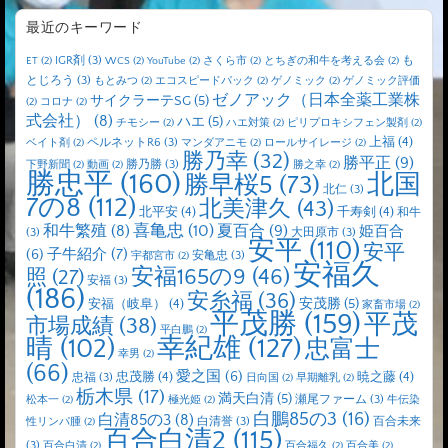
最近のキーワード
IGR剤
(3)
も
ET
(2)
WCS
(2)
YouTube
(2)
さくら市
(2)
とちぎの和牛を考える会
(2)
とじろう
(3)
もとみつ
(2)
エコスピードパック
(2)
ゲノミック
(2)
ゲノミック評価
ゼノアック（日本全薬工業株
サイクラーテSG
(5)
(2)
コロナ
(2)
式会社）
(8)
ハエ
(5)
チモシー
(2)
ハエ対策
(2)
ピリプロキシフェン製剤
(2)
上福
(4)
ペルネットR6
(3)
ベイト剤
(2)
マンダアニモ
(2)
ロールサイレージ
(2)
勝乃幸
(32)
勝平正
(9)
勝乃勝
(3)
下野新聞
(2)
動画
(2)
勝之幸
(2)
勝忠平
(160)
北国
勝早桜5
(73)
北仁
(3)
7の8
(112)
北美津久
(43)
北平安
(4)
千寿剣
(4)
和牛
喜亀忠
(10)
夏百合
(9)
和牛繁殖
(8)
姫百合
(3)
大田原市
(3)
安平
(110)
安平
子牛紹介
(7)
(6)
安亀忠
(3)
宇都宮市
(2)
安福久
安福165の9
(46)
照
(27)
安福
(3)
(186)
安糸福
(36)
安茂勝
(5)
安福（岐阜）
(4)
家畜市場
(2)
平茂勝
(159)
平茂
市場成績
(38)
平白鵬
(2)
晴
(102)
幸紀雄
(127)
忠富士
幸男
(2)
(66)
愛之国
(6)
忠茂勝
(4)
暁之藤
(4)
忠福
(3)
日向国
(2)
早期離乳
(2)
栃木県
(17)
満天白清
(5)
瀬尾ファーム
(3)
松本一
(2)
極光姫
(2)
牛伝染
白鵬85の3
(16)
白清85の3
(8)
白清誉
(3)
百合未来
性リンパ腫
(2)
百合白清2
(115)
(3)
百合白清
(2)
百合福久
(2)
百合美
(2)