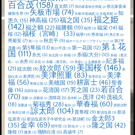
百合茂
(158)
直太郎
(7)
県北家畜保
県内家畜衛生情報
(2)
矢板市場
(74)
知
健衛生所
(4)
矢板市場成績
(2)
矢板高校
(2)
福之姫
福之国
(35)
神高福
(25)
恵久
(15)
(142)
福之鶴
(22)
福勝鶴
(19)
福栄
(14)
福
福増
(3)
福桜（宮崎）
(33)
桜
(12)
福華1
(4)
秀幸福
(4)
秀正実
(2)
秋忠平
(9)
秀菊安
(7)
第2平
秋バエ
(2)
稲ホールクロップサイレージ
(2)
第１花
第5隼福
(13)
第一花国
(12)
茂勝
(4)
第20平茂
(3)
国
(111)
糸福(大分)
(10)
糸光
(6)
糸福
(3)
糸北国
(2)
糸福（鹿児
紀多福
糸秀
(5)
島）
(2)
糸花
(2)
糸藤（鹿児島）
(2)
系統による価格差
(2)
美国桜
(146)
紋次郎
(59)
(21)
紋次朗
(8)
美
美津照重
(83)
美津
美津照
(4)
国白清
(2)
美津百合
(2)
福
(56)
耕富士
(46)
美穂国
(19)
聖香
美穂之国
(2)
若百合
芳之国
(23)
藤
(16)
花清国
(17)
花国安福
(2)
(70)
茂洋
(24)
茂福久
茂晴花
(5)
茂勝
(2)
茂勝栄
(2)
茂木町
(2)
華春福
(60)
菊福秀
(28)
(18)
茂重波
(2)
菊谷
(2)
西那須野
諒太郎
(104)
貴隼桜
(9)
那須
那須塩原
(3)
(2)
角田正雄
(2)
金太郎3
塩原市
(5)
那須町
(5)
那須塩原市子牛研究会
(4)
金幸
(69)
(35)
隆之国
(42)
関平照
(3)
防虫ネット
(3)
隆桜
(7)
高値牛
(7)
飛騨白清
(6)
隆美
(3)