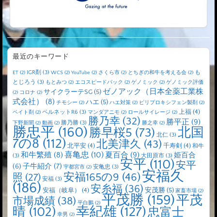
最近のキーワード
IGR剤
(3)
も
ET
(2)
WCS
(2)
YouTube
(2)
さくら市
(2)
とちぎの和牛を考える会
(2)
とじろう
(3)
もとみつ
(2)
エコスピードパック
(2)
ゲノミック
(2)
ゲノミック評価
ゼノアック（日本全薬工業株
サイクラーテSG
(5)
(2)
コロナ
(2)
式会社）
(8)
ハエ
(5)
チモシー
(2)
ハエ対策
(2)
ピリプロキシフェン製剤
(2)
上福
(4)
ペルネットR6
(3)
ベイト剤
(2)
マンダアニモ
(2)
ロールサイレージ
(2)
勝乃幸
(32)
勝平正
(9)
勝乃勝
(3)
下野新聞
(2)
動画
(2)
勝之幸
(2)
勝忠平
(160)
北国
勝早桜5
(73)
北仁
(3)
7の8
(112)
北美津久
(43)
北平安
(4)
千寿剣
(4)
和牛
喜亀忠
(10)
夏百合
(9)
和牛繁殖
(8)
姫百合
(3)
大田原市
(3)
安平
(110)
安平
子牛紹介
(7)
(6)
安亀忠
(3)
宇都宮市
(2)
安福久
安福165の9
(46)
照
(27)
安福
(3)
(186)
安糸福
(36)
安茂勝
(5)
安福（岐阜）
(4)
家畜市場
(2)
平茂勝
(159)
平茂
市場成績
(38)
平白鵬
(2)
晴
(102)
幸紀雄
(127)
忠富士
幸男
(2)