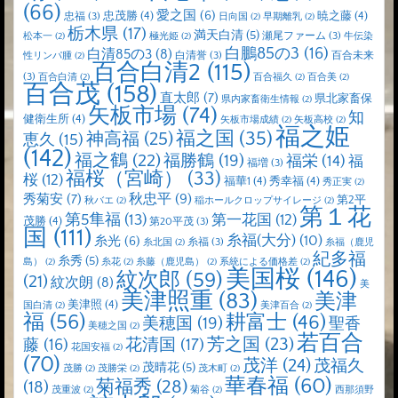
(66)
愛之国
(6)
忠茂勝
(4)
暁之藤
(4)
忠福
(3)
日向国
(2)
早期離乳
(2)
栃木県
(17)
満天白清
(5)
瀬尾ファーム
(3)
松本一
(2)
極光姫
(2)
牛伝染
白鵬85の3
(16)
白清85の3
(8)
白清誉
(3)
百合未来
性リンパ腫
(2)
百合白清2
(115)
(3)
百合白清
(2)
百合福久
(2)
百合美
(2)
百合茂
(158)
直太郎
(7)
県北家畜保
県内家畜衛生情報
(2)
矢板市場
(74)
知
健衛生所
(4)
矢板市場成績
(2)
矢板高校
(2)
福之姫
福之国
(35)
神高福
(25)
恵久
(15)
(142)
福之鶴
(22)
福勝鶴
(19)
福栄
(14)
福
福増
(3)
福桜（宮崎）
(33)
桜
(12)
福華1
(4)
秀幸福
(4)
秀正実
(2)
秋忠平
(9)
秀菊安
(7)
第2平
秋バエ
(2)
稲ホールクロップサイレージ
(2)
第１花
第5隼福
(13)
第一花国
(12)
茂勝
(4)
第20平茂
(3)
国
(111)
糸福(大分)
(10)
糸光
(6)
糸福
(3)
糸北国
(2)
糸福（鹿児
紀多福
糸秀
(5)
島）
(2)
糸花
(2)
糸藤（鹿児島）
(2)
系統による価格差
(2)
美国桜
(146)
紋次郎
(59)
(21)
紋次朗
(8)
美
美津照重
(83)
美津
美津照
(4)
国白清
(2)
美津百合
(2)
福
(56)
耕富士
(46)
美穂国
(19)
聖香
美穂之国
(2)
若百合
芳之国
(23)
藤
(16)
花清国
(17)
花国安福
(2)
(70)
茂洋
(24)
茂福久
茂晴花
(5)
茂勝
(2)
茂勝栄
(2)
茂木町
(2)
華春福
(60)
菊福秀
(28)
(18)
茂重波
(2)
菊谷
(2)
西那須野