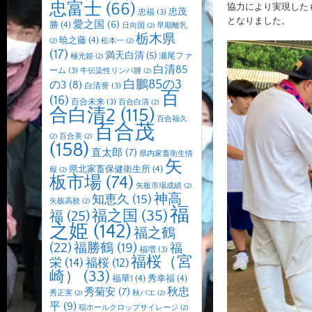
忠富士
(66)
協力により実現した
忠茂
忠福
(3)
となりました。
愛之国
(6)
勝
(4)
日向国
(2)
早期離乳
栃木県
暁之藤
(4)
(2)
松本一
(2)
(17)
満天白清
(5)
瀬尾ファ
極光姫
(2)
白清85
ーム
(3)
牛伝染性リンパ腫
(2)
白鵬85の3
の3
(8)
白清誉
(3)
百
(16)
百合未来
(3)
百合白清
(2)
合白清2
(115)
百合福久
百合茂
(2)
百合美
(2)
(158)
直太郎
(7)
県内家畜衛生情
矢
県北家畜保健衛生所
(4)
報
(2)
板市場
(74)
矢板市場成績
(2)
神高
知恵久
(15)
矢板高校
(2)
福
福之国
(35)
福
(25)
之姫
(142)
福之鶴
(22)
福勝鶴
(19)
福
福増
(3)
福桜（宮
栄
(14)
福桜
(12)
崎）
(33)
福華1
(4)
秀幸福
(4)
秋忠
秀菊安
(7)
秀正実
(2)
秋バエ
(2)
平
(9)
稲ホールクロップサイレージ
(2)