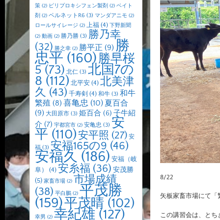
策
(2)
ピリプロキシフェン製剤
(2)
ベイト
ペルネットR6
(3)
剤
(2)
マンダアニモ
(2)
上福
(4)
ロールサイレージ
(2)
下野新聞
勝乃幸
勝乃勝
(3)
(2)
動画
(2)
勝
(32)
勝平正
(9)
勝之幸
(2)
忠平
(160)
勝早桜
北国7の
5
(73)
北仁
(3)
8
(112)
北美津
北平安
(4)
久
(43)
和牛
千寿剣
(4)
和牛
(3)
喜亀忠
(10)
夏百合
繁殖
(8)
(9)
子牛紹
姫百合
(6)
大田原市
(3)
安
介
(7)
安亀忠
(3)
宇都宮市
(2)
平
(110)
安平照
(27)
安
安福165の9
(46)
福
(3)
安福久
(186)
安福（岐
安糸福
(36)
安茂勝
阜）
(4)
市場成績
8/22
(5)
家畜市場
(2)
平茂勝
(38)
平白鵬
(2)
矢板家畜市場にて「
(159)
平茂晴
(102)
幸紀雄
(127)
この講習会は、とち
幸男
(2)