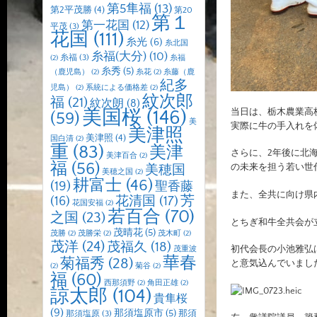
第5隼福
(13)
第2平茂勝
(4)
第20
第１
第一花国
(12)
平茂
(3)
花国
(111)
糸光
(6)
糸北国
糸福(大分)
(10)
糸福
(3)
(2)
糸福
糸秀
(5)
（鹿児島）
(2)
糸花
(2)
糸藤（鹿
紀多
児島）
(2)
系統による価格差
(2)
紋次郎
福
(21)
紋次朗
(8)
美国桜
(146)
当日は、栃木農業高
(59)
美
実際に牛の手入れを
美津照
美津照
(4)
国白清
(2)
重
(83)
美津
さらに、2年後に北
美津百合
(2)
福
(56)
の未来を担う若い世
美穂国
美穂之国
(2)
耕富士
(46)
(19)
聖香藤
また、全共に向け県
芳
(16)
花清国
(17)
花国安福
(2)
若百合
(70)
之国
(23)
とちぎ和牛全共会が
茂晴花
(5)
茂勝
(2)
茂勝栄
(2)
茂木町
(2)
茂洋
(24)
茂福久
(18)
初代会長の
小池雅弘
茂重波
華春
菊福秀
(28)
と意気込んでいまし
(2)
菊谷
(2)
福
(60)
西那須野
(2)
角田正雄
(2)
諒太郎
(104)
貴隼桜
(9)
那須塩原市
(5)
那須
那須塩原
(3)