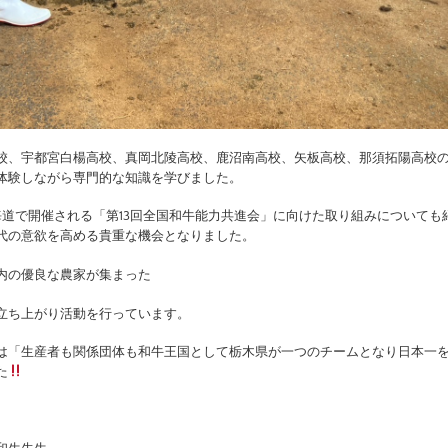
校、宇都宮白楊高校、真岡北陵高校、鹿沼南高校、矢板高校、那須拓陽高校
体験しながら専門的な知識を学びました。
海道で開催される「第13回全国和牛能力共進会」に向けた取り組みについても
代の意欲を高める貴重な機会となりました。
内の優良な農家が集まった
立ち上がり活動を行っています。
は「生産者も関係団体も和牛王国として栃木県が一つのチームとなり日本一
た