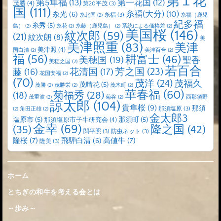
第１花
第5隼福
(13)
第一花国
(12)
茂勝
(4)
第20平茂
(3)
国
(111)
糸福(大分)
(10)
糸光
(6)
糸福
(3)
糸北国
(2)
糸福（鹿児
紀多福
糸秀
(5)
島）
(2)
糸花
(2)
糸藤（鹿児島）
(2)
系統による価格差
(2)
美国桜
(146)
紋次郎
(59)
(21)
紋次朗
(8)
美
美津照重
(83)
美津
美津照
(4)
国白清
(2)
美津百合
(2)
福
(56)
耕富士
(46)
美穂国
(19)
聖香
美穂之国
(2)
若百合
芳之国
(23)
藤
(16)
花清国
(17)
花国安福
(2)
(70)
茂洋
(24)
茂福久
茂晴花
(5)
茂勝
(2)
茂勝栄
(2)
茂木町
(2)
華春福
(60)
菊福秀
(28)
(18)
茂重波
(2)
菊谷
(2)
西那須野
諒太郎
(104)
貴隼桜
(9)
那須
那須塩原
(3)
(2)
角田正雄
(2)
金太郎3
塩原市
(5)
那須町
(5)
那須塩原市子牛研究会
(4)
金幸
(69)
(35)
隆之国
(42)
関平照
(3)
防虫ネット
(3)
隆桜
(7)
高値牛
(7)
飛騨白清
(6)
隆美
(3)
ホーム
とちぎの和牛を考える会とは
～歩み～