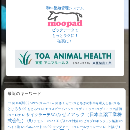
和牛繁殖管理システム
ビッグデータで
もっとラクに！
確実に！
最近のキーワード
IGR剤
(3)
も
ET
(2)
WCS
(2)
YouTube
(2)
さくら市
(2)
とちぎの和牛を考える会
(2)
とじろう
(3)
もとみつ
(2)
エコスピードパック
(2)
ゲノミック
(2)
ゲノミック評価
ゼノアック（日本全薬工業株
サイクラーテSG
(5)
(2)
コロナ
(2)
式会社）
(8)
ハエ
(5)
チモシー
(2)
ハエ対策
(2)
ピリプロキシフェン製剤
(2)
上福
(4)
ペルネットR6
(3)
ベイト剤
(2)
マンダアニモ
(2)
ロールサイレージ
(2)