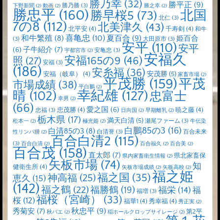
勝乃幸
(32)
勝平正
(9)
勝乃勝
(3)
下野新聞
(2)
動画
(2)
勝之幸
(2)
勝忠平
(160)
北国
勝早桜5
(73)
北仁
(3)
7の8
(112)
北美津久
(43)
北平安
(4)
千寿剣
(4)
和牛
喜亀忠
(10)
夏百合
(9)
和牛繁殖
(8)
姫百合
(3)
大田原市
(3)
安平
(110)
安平
子牛紹介
(7)
(6)
安亀忠
(3)
宇都宮市
(2)
安福久
安福165の9
(46)
照
(27)
安福
(3)
(186)
安糸福
(36)
安茂勝
(5)
安福（岐阜）
(4)
家畜市場
(2)
平茂勝
(159)
平茂
市場成績
(38)
平白鵬
(2)
晴
(102)
幸紀雄
(127)
忠富士
幸男
(2)
(66)
愛之国
(6)
忠茂勝
(4)
暁之藤
(4)
忠福
(3)
日向国
(2)
早期離乳
(2)
栃木県
(17)
満天白清
(5)
瀬尾ファーム
(3)
松本一
(2)
極光姫
(2)
牛伝染
白鵬85の3
(16)
白清85の3
(8)
白清誉
(3)
百合未来
性リンパ腫
(2)
百合白清2
(115)
(3)
百合白清
(2)
百合福久
(2)
百合美
(2)
百合茂
(158)
直太郎
(7)
県北家畜保
県内家畜衛生情報
(2)
矢板市場
(74)
知
健衛生所
(4)
矢板市場成績
(2)
矢板高校
(2)
福之姫
福之国
(35)
神高福
(25)
恵久
(15)
(142)
福之鶴
(22)
福勝鶴
(19)
福栄
(14)
福
福増
(3)
福桜（宮崎）
(33)
桜
(12)
福華1
(4)
秀幸福
(4)
秀正実
(2)
秋忠平
(9)
秀菊安
(7)
第2平
秋バエ
(2)
稲ホールクロップサイレージ
(2)