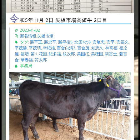
令
和5年 11月 2日 矢板市場高値牛 2日目
2023-11-02
新着情報
,
矢板市場
タグ:
勝平正
,
勝忠平
,
勝早桜5
,
北国7の8
,
安亀忠
,
安平
,
安福久
,
平茂勝
,
平茂晴
,
幸紀雄
,
百合白清2
,
百合茂
,
知恵久
,
神高福
,
福之
姫
,
福増
,
第１花国
,
紀多福
,
紋次郎
,
美国桜
,
美穂国
,
耕富士
,
若百
合
,
華春福
,
諒太郎
事務局