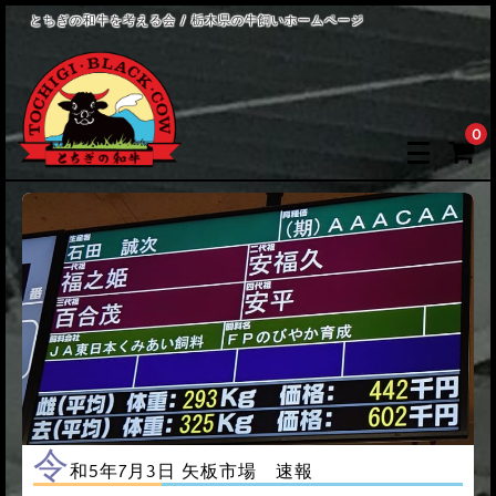
とちぎの和牛を考える会 / 栃木県の牛飼いホームページ
0
令
和5年7月3日 矢板市場 速報