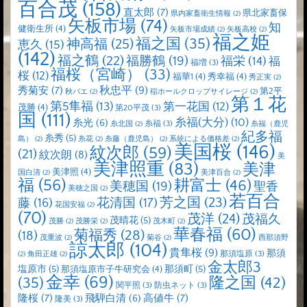
百合茂
(158)
直太郎
(7)
県北家畜保
県内家畜衛生情報
(2)
矢板市場
(74)
知
健衛生所
(4)
矢板市場成績
(2)
矢板高校
(2)
福之姫
福之国
(35)
神高福
(25)
恵久
(15)
(142)
福之鶴
(22)
福勝鶴
(19)
福栄
(14)
福
福増
(3)
福桜（宮崎）
(33)
桜
(12)
福華1
(4)
秀幸福
(4)
秀正実
(2)
秋忠平
(9)
秀菊安
(7)
第2平
秋バエ
(2)
稲ホールクロップサイレージ
(2)
第１花
第5隼福
(13)
第一花国
(12)
茂勝
(4)
第20平茂
(3)
国
(111)
糸福(大分)
(10)
糸光
(6)
糸福
(3)
糸北国
(2)
糸福（鹿児
紀多福
糸秀
(5)
島）
(2)
糸花
(2)
糸藤（鹿児島）
(2)
系統による価格差
(2)
美国桜
(146)
紋次郎
(59)
(21)
紋次朗
(8)
美
美津照重
(83)
美津
美津照
(4)
国白清
(2)
美津百合
(2)
福
(56)
耕富士
(46)
美穂国
(19)
聖香
美穂之国
(2)
若百合
芳之国
(23)
藤
(16)
花清国
(17)
花国安福
(2)
(70)
茂洋
(24)
茂福久
茂晴花
(5)
茂勝
(2)
茂勝栄
(2)
茂木町
(2)
華春福
(60)
菊福秀
(28)
(18)
茂重波
(2)
菊谷
(2)
西那須野
諒太郎
(104)
貴隼桜
(9)
那須
那須塩原
(3)
(2)
角田正雄
(2)
金太郎3
塩原市
(5)
那須町
(5)
那須塩原市子牛研究会
(4)
金幸
(69)
(35)
隆之国
(42)
関平照
(3)
防虫ネット
(3)
隆桜
(7)
高値牛
(7)
飛騨白清
(6)
隆美
(3)