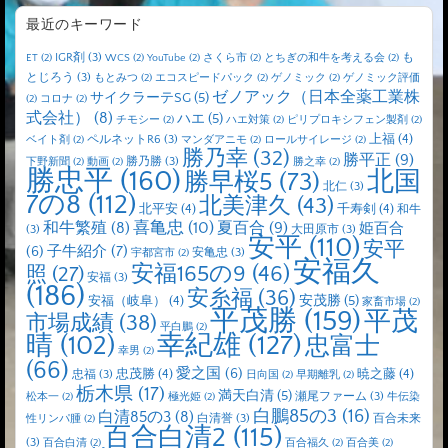
最近のキーワード
IGR剤
(3)
も
ET
(2)
WCS
(2)
YouTube
(2)
さくら市
(2)
とちぎの和牛を考える会
(2)
とじろう
(3)
もとみつ
(2)
エコスピードパック
(2)
ゲノミック
(2)
ゲノミック評価
ゼノアック（日本全薬工業株
サイクラーテSG
(5)
(2)
コロナ
(2)
式会社）
(8)
ハエ
(5)
チモシー
(2)
ハエ対策
(2)
ピリプロキシフェン製剤
(2)
上福
(4)
ペルネットR6
(3)
ベイト剤
(2)
マンダアニモ
(2)
ロールサイレージ
(2)
勝乃幸
(32)
勝平正
(9)
勝乃勝
(3)
下野新聞
(2)
動画
(2)
勝之幸
(2)
勝忠平
(160)
北国
勝早桜5
(73)
北仁
(3)
7の8
(112)
北美津久
(43)
北平安
(4)
千寿剣
(4)
和牛
喜亀忠
(10)
夏百合
(9)
和牛繁殖
(8)
姫百合
(3)
大田原市
(3)
安平
(110)
安平
子牛紹介
(7)
(6)
安亀忠
(3)
宇都宮市
(2)
安福久
安福165の9
(46)
照
(27)
安福
(3)
(186)
安糸福
(36)
安茂勝
(5)
安福（岐阜）
(4)
家畜市場
(2)
平茂勝
(159)
平茂
市場成績
(38)
平白鵬
(2)
晴
(102)
幸紀雄
(127)
忠富士
幸男
(2)
(66)
愛之国
(6)
忠茂勝
(4)
暁之藤
(4)
忠福
(3)
日向国
(2)
早期離乳
(2)
栃木県
(17)
満天白清
(5)
瀬尾ファーム
(3)
松本一
(2)
極光姫
(2)
牛伝染
白鵬85の3
(16)
白清85の3
(8)
白清誉
(3)
百合未来
性リンパ腫
(2)
百合白清2
(115)
(3)
百合白清
(2)
百合福久
(2)
百合美
(2)