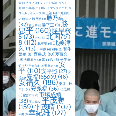
策
(2)
ピリプロキシフェン製剤
(2)
ベイト
ペルネットR6
(3)
剤
(2)
マンダアニモ
(2)
上福
(4)
ロールサイレージ
(2)
下野新聞
勝乃幸
勝乃勝
(3)
(2)
動画
(2)
勝
(32)
勝平正
(9)
勝之幸
(2)
忠平
(160)
勝早桜
北国7の
5
(73)
北仁
(3)
8
(112)
北美津
北平安
(4)
久
(43)
和牛
千寿剣
(4)
和牛
(3)
喜亀忠
(10)
夏百合
繁殖
(8)
(9)
子牛紹
姫百合
(6)
大田原市
(3)
安
介
(7)
安亀忠
(3)
宇都宮市
(2)
平
(110)
安平照
(27)
安
安福165の9
(46)
福
(3)
安福久
(186)
安福（岐
安糸福
(36)
安茂勝
阜）
(4)
市場成績
(5)
家畜市場
(2)
平茂勝
(38)
平白鵬
(2)
(159)
平茂晴
(102)
幸紀雄
(127)
幸男
(2)