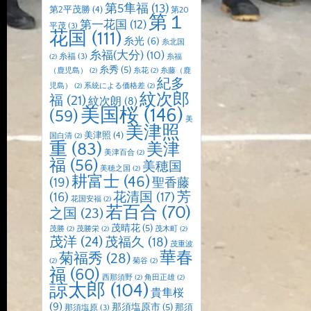
第5隼福
(13)
第2平茂勝
(4)
第20
第１
第一花国
(12)
平茂
(3)
花国
(111)
糸光
(6)
糸北国
糸福(大分)
(10)
糸福
(3)
(2)
糸福
糸秀
(5)
（鹿児島）
(2)
糸花
(2)
糸藤（鹿
紀多
児島）
(2)
系統による価格差
(2)
紋次郎
福
(21)
紋次朗
(8)
美国桜
(146)
(59)
美
美津照
美津照
(4)
国白清
(2)
重
(83)
美津
美津百合
(2)
福
(56)
美穂国
美穂之国
(2)
耕富士
(46)
(19)
聖香藤
芳
(16)
花清国
(17)
花国安福
(2)
若百合
(70)
之国
(23)
茂晴花
(5)
茂勝
(2)
茂勝栄
(2)
茂木町
(2)
茂洋
(24)
茂福久
(18)
茂重波
華春
菊福秀
(28)
(2)
菊谷
(2)
福
(60)
西那須野
(2)
角田正雄
(2)
諒太郎
(104)
貴隼桜
(9)
那須塩原市
(5)
那須
那須塩原
(3)