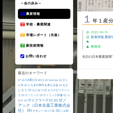
～会の歩み～
農家情報
１
年１産分
学校・農業関連
2022-04-15
市場レポート（矢板）
新着情報
,
農家
新技術情報
事務局
お問い合わせ
先日の日本農業新聞
最近のキーワード
IGR剤
(3)
ET
(2)
WCS
(2)
YouTube
(2)
さく
もと
ら市
(2)
とちぎの和牛を考える会
(2)
じろう
(3)
もとみつ
(2)
エコスピードパッ
ク
(2)
ゲノミック
(2)
ゲノミック評価
(2)
コ
ゼノ
サイクラーテSG
(5)
ロナ
(2)
アック（日本全薬工業株式会
社）
(8)
ハエ
(5)
チモシー
(2)
ハエ対