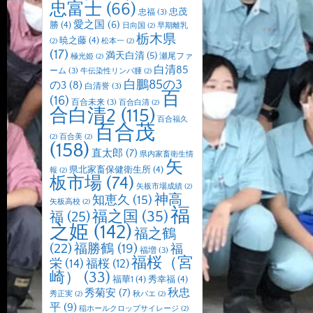
忠富士
(66)
忠茂
忠福
(3)
愛之国
(6)
勝
(4)
日向国
(2)
早期離乳
栃木県
暁之藤
(4)
(2)
松本一
(2)
(17)
満天白清
(5)
瀬尾ファ
極光姫
(2)
白清85
ーム
(3)
牛伝染性リンパ腫
(2)
白鵬85の3
の3
(8)
白清誉
(3)
百
(16)
百合未来
(3)
百合白清
(2)
合白清2
(115)
百合福久
百合茂
(2)
百合美
(2)
(158)
直太郎
(7)
県内家畜衛生情
矢
県北家畜保健衛生所
(4)
報
(2)
板市場
(74)
矢板市場成績
(2)
神高
知恵久
(15)
矢板高校
(2)
福
福之国
(35)
福
(25)
之姫
(142)
福之鶴
(22)
福勝鶴
(19)
福
福増
(3)
福桜（宮
栄
(14)
福桜
(12)
崎）
(33)
福華1
(4)
秀幸福
(4)
秋忠
秀菊安
(7)
秀正実
(2)
秋バエ
(2)
平
(9)
稲ホールクロップサイレージ
(2)