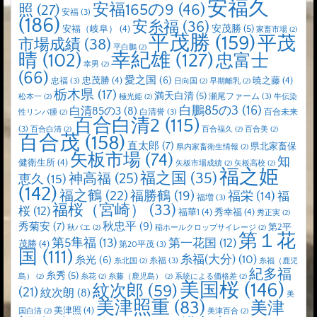
安福久
安福165の9
(46)
照
(27)
安福
(3)
(186)
安糸福
(36)
安茂勝
(5)
安福（岐阜）
(4)
家畜市場
(2)
平茂勝
(159)
平茂
市場成績
(38)
平白鵬
(2)
晴
(102)
幸紀雄
(127)
忠富士
幸男
(2)
(66)
愛之国
(6)
忠茂勝
(4)
暁之藤
(4)
忠福
(3)
日向国
(2)
早期離乳
(2)
栃木県
(17)
満天白清
(5)
瀬尾ファーム
(3)
松本一
(2)
極光姫
(2)
牛伝染
白鵬85の3
(16)
白清85の3
(8)
白清誉
(3)
百合未来
性リンパ腫
(2)
百合白清2
(115)
(3)
百合白清
(2)
百合福久
(2)
百合美
(2)
百合茂
(158)
直太郎
(7)
県北家畜保
県内家畜衛生情報
(2)
矢板市場
(74)
知
健衛生所
(4)
矢板市場成績
(2)
矢板高校
(2)
福之姫
福之国
(35)
神高福
(25)
恵久
(15)
(142)
福之鶴
(22)
福勝鶴
(19)
福栄
(14)
福
福増
(3)
福桜（宮崎）
(33)
桜
(12)
福華1
(4)
秀幸福
(4)
秀正実
(2)
秋忠平
(9)
秀菊安
(7)
第2平
秋バエ
(2)
稲ホールクロップサイレージ
(2)
第１花
第5隼福
(13)
第一花国
(12)
茂勝
(4)
第20平茂
(3)
国
(111)
糸福(大分)
(10)
糸光
(6)
糸福
(3)
糸北国
(2)
糸福（鹿児
紀多福
糸秀
(5)
島）
(2)
糸花
(2)
糸藤（鹿児島）
(2)
系統による価格差
(2)
美国桜
(146)
紋次郎
(59)
(21)
紋次朗
(8)
美
美津照重
(83)
美津
美津照
(4)
国白清
(2)
美津百合
(2)