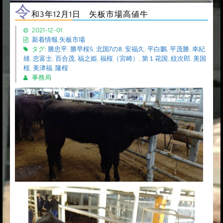
令
和3年12月1日 矢板市場高値牛
2021-12-01
新着情報
,
矢板市場
タグ:
勝忠平
,
勝早桜5
,
北国7の8
,
安福久
,
平白鵬
,
平茂勝
,
幸紀
雄
,
忠富士
,
百合茂
,
福之姫
,
福桜（宮崎）
,
第１花国
,
紋次郎
,
美国
桜
,
美津福
,
隆桜
事務局