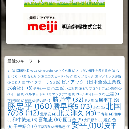
最近のキーワード
IGR剤
(3)
も
ET
(2)
WCS
(2)
YouTube
(2)
さくら市
(2)
とちぎの和牛を考える会
(2)
とじろう
(3)
もとみつ
(2)
エコスピードパック
(2)
ゲノミック
(2)
ゲノミック評価
ゼノアック（日本全薬工業株
サイクラーテSG
(5)
(2)
コロナ
(2)
式会社）
(8)
ハエ
(5)
チモシー
(2)
ハエ対策
(2)
ピリプロキシフェン製剤
(2)
上福
(4)
ペルネットR6
(3)
ベイト剤
(2)
マンダアニモ
(2)
ロールサイレージ
(2)
勝乃幸
(32)
勝平正
(9)
勝乃勝
(3)
下野新聞
(2)
動画
(2)
勝之幸
(2)
勝忠平
(160)
北国
勝早桜5
(73)
北仁
(3)
7の8
(112)
北美津久
(43)
北平安
(4)
千寿剣
(4)
和牛
喜亀忠
(10)
夏百合
(9)
和牛繁殖
(8)
姫百合
(3)
大田原市
(3)
安平
(110)
安平
子牛紹介
(7)
(6)
安亀忠
(3)
宇都宮市
(2)