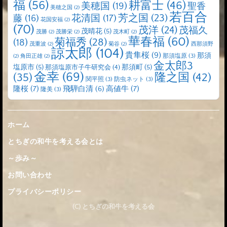
福
(56)
耕富士
(46)
美穂国
(19)
聖香
美穂之国
(2)
若百合
芳之国
(23)
藤
(16)
花清国
(17)
花国安福
(2)
(70)
茂洋
(24)
茂福久
茂晴花
(5)
茂勝
(2)
茂勝栄
(2)
茂木町
(2)
華春福
(60)
菊福秀
(28)
(18)
茂重波
(2)
菊谷
(2)
西那須野
諒太郎
(104)
貴隼桜
(9)
那須
那須塩原
(3)
(2)
角田正雄
(2)
金太郎3
塩原市
(5)
那須町
(5)
那須塩原市子牛研究会
(4)
金幸
(69)
(35)
隆之国
(42)
関平照
(3)
防虫ネット
(3)
隆桜
(7)
高値牛
(7)
飛騨白清
(6)
隆美
(3)
ホーム
とちぎの和牛を考える会とは
～歩み～
お問い合わせ
プライバシーポリシー
(C) とちぎの和牛を考える会