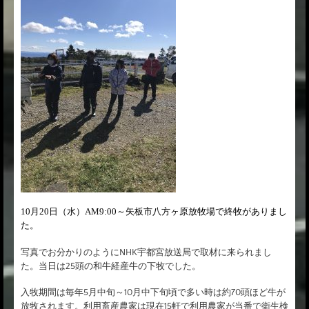
10
月
20
日（水）AM9:00～矢板市八方ヶ原放牧場で終牧がありまし
た。
写真でお分かりのようにNHK宇都宮放送局で取材に来られまし
た。当日は25頭の和牛経産牛の下牧でした。
入牧期間は毎年5月中旬～10月中下旬頃で多い時は約70頭ほど牛が
放牧されます。利用畜産農家は現在15軒で利用農家が当番で衛生検