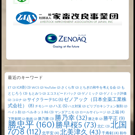
最近のキーワード
IGR剤
(3)
も
ET
(2)
WCS
(2)
YouTube
(2)
さくら市
(2)
とちぎの和牛を考える会
(2)
とじろう
(3)
もとみつ
(2)
エコスピードパック
(2)
ゲノミック
(2)
ゲノミック評価
ゼノアック（日本全薬工業株
サイクラーテSG
(5)
(2)
コロナ
(2)
式会社）
(8)
ハエ
(5)
チモシー
(2)
ハエ対策
(2)
ピリプロキシフェン製剤
(2)
上福
(4)
ペルネットR6
(3)
ベイト剤
(2)
マンダアニモ
(2)
ロールサイレージ
(2)
勝乃幸
(32)
勝平正
(9)
勝乃勝
(3)
下野新聞
(2)
動画
(2)
勝之幸
(2)
勝忠平
(160)
北国
勝早桜5
(73)
北仁
(3)
7の8
(112)
北美津久
(43)
北平安
(4)
千寿剣
(4)
和牛