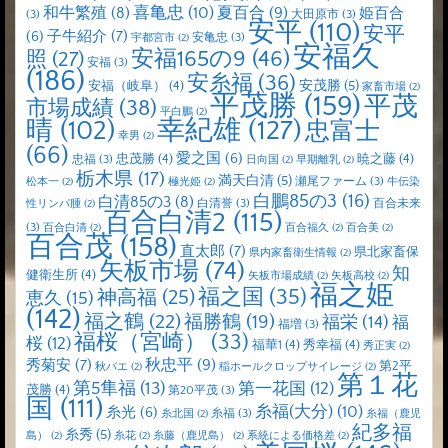
喜亀忠
(10)
夏百合
(9)
和牛繁殖
(8)
姫百合
(3)
大田原市
(3)
安平
(110)
安平
子牛紹介
(7)
(6)
安亀忠
(3)
宇都宮市
(2)
安福久
安福165の9
(46)
照
(27)
安福
(3)
(186)
安糸福
(36)
安茂勝
(5)
安福（岐阜）
(4)
家畜市場
(2)
平茂勝
(159)
平茂
市場成績
(38)
平白鵬
(2)
晴
(102)
幸紀雄
(127)
忠富士
幸男
(2)
(66)
愛之国
(6)
忠茂勝
(4)
暁之藤
(4)
忠福
(3)
日向国
(2)
早期離乳
(2)
栃木県
(17)
満天白清
(5)
瀬尾ファーム
(3)
松本一
(2)
極光姫
(2)
牛伝染
白鵬85の3
(16)
白清85の3
(8)
白清誉
(3)
百合未来
性リンパ腫
(2)
百合白清2
(115)
(3)
百合白清
(2)
百合福久
(2)
百合美
(2)
百合茂
(158)
直太郎
(7)
県北家畜保
県内家畜衛生情報
(2)
矢板市場
(74)
知
健衛生所
(4)
矢板市場成績
(2)
矢板高校
(2)
福之姫
福之国
(35)
神高福
(25)
恵久
(15)
(142)
福之鶴
(22)
福勝鶴
(19)
福栄
(14)
福
福増
(3)
福桜（宮崎）
(33)
桜
(12)
福華1
(4)
秀幸福
(4)
秀正実
(2)
秋忠平
(9)
秀菊安
(7)
第2平
秋バエ
(2)
稲ホールクロップサイレージ
(2)
第１花
第5隼福
(13)
第一花国
(12)
茂勝
(4)
第20平茂
(3)
国
(111)
糸福(大分)
(10)
糸光
(6)
糸福
(3)
糸北国
(2)
糸福（鹿児
紀多福
糸秀
(5)
島）
(2)
糸花
(2)
糸藤（鹿児島）
(2)
系統による価格差
(2)