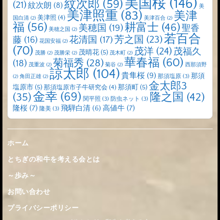
美国桜
(146)
紋次郎
(59)
(21)
紋次朗
(8)
美
美津照重
(83)
美津
美津照
(4)
国白清
(2)
美津百合
(2)
福
(56)
耕富士
(46)
美穂国
(19)
聖香
美穂之国
(2)
若百合
芳之国
(23)
藤
(16)
花清国
(17)
花国安福
(2)
(70)
茂洋
(24)
茂福久
茂晴花
(5)
茂勝
(2)
茂勝栄
(2)
茂木町
(2)
華春福
(60)
菊福秀
(28)
(18)
茂重波
(2)
菊谷
(2)
西那須野
諒太郎
(104)
貴隼桜
(9)
那須
那須塩原
(3)
(2)
角田正雄
(2)
金太郎3
塩原市
(5)
那須町
(5)
那須塩原市子牛研究会
(4)
金幸
(69)
(35)
隆之国
(42)
関平照
(3)
防虫ネット
(3)
隆桜
(7)
高値牛
(7)
飛騨白清
(6)
隆美
(3)
ホーム
とちぎの和牛を考える会とは
～歩み～
お問い合わせ
プライバシーポリシー