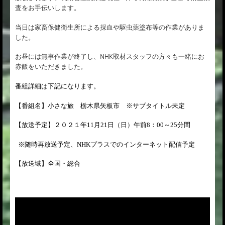
査をお手伝いします。
当日は家畜保健衛生所による採血や駆虫薬塗布等の作業がありま
した。
お昼には無事作業が終了し、NHK取材スタッフの方々も一緒にお
赤飯をいただきました。
番組詳細は下記になります。
【番組名】小さな旅 栃木県矢板市 ※サブタイトル未定
【放送予定】２０２１年
11
月
21
日（日）午前
8
：
00
～
25
分間
※随時再放送予定、
NHK
プラスでのインターネット配信予定
【放送域】全国・総合