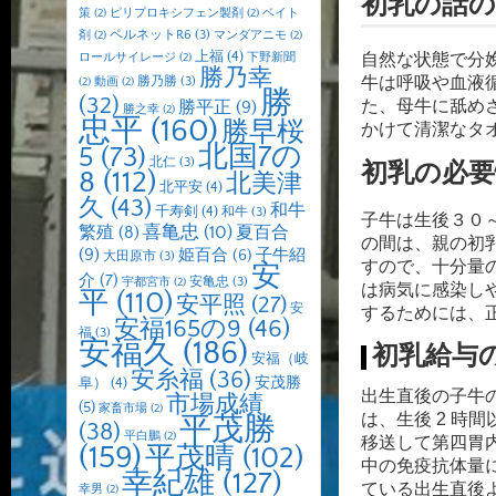
初乳の話
策
(2)
ピリプロキシフェン製剤
(2)
ベイト
ペルネットR6
(3)
剤
(2)
マンダアニモ
(2)
上福
(4)
自然な状態で分
ロールサイレージ
(2)
下野新聞
勝乃幸
牛は呼吸や血液
勝乃勝
(3)
(2)
動画
(2)
勝
(32)
た、
母牛に舐め
勝平正
(9)
勝之幸
(2)
忠平
(160)
勝早桜
かけて清潔なタ
北国7の
5
(73)
北仁
(3)
初乳の必要
8
(112)
北美津
北平安
(4)
久
(43)
和牛
千寿剣
(4)
和牛
(3)
子牛は生後３０
喜亀忠
(10)
夏百合
繁殖
(8)
の間は、親の初
(9)
子牛紹
姫百合
(6)
大田原市
(3)
すので、十分量
安
介
(7)
安亀忠
(3)
宇都宮市
(2)
は病気に感染し
平
(110)
安平照
(27)
安
するためには、
安福165の9
(46)
福
(3)
安福久
(186)
初乳給与
安福（岐
安糸福
(36)
安茂勝
阜）
(4)
出生直後の子牛
市場成績
(5)
家畜市場
(2)
は、生後 2 
平茂勝
(38)
平白鵬
(2)
移送して第四胃
(159)
平茂晴
(102)
中の免疫抗体量
幸紀雄
(127)
ている出生直後
幸男
(2)