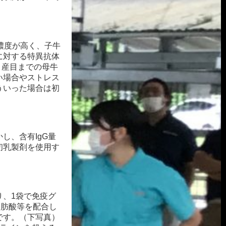
濃度が高く、子牛
に対する特異抗体
 産目までの母牛
い場合やストレス
ういった場合は初
かし、含有IgG量
初乳製剤を使用す
り、
1袋で免疫グ
脂
肪酸等を配合し
です。（下写真）