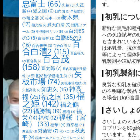
忠富士
(66)
す。
忠茂
忠福
(3)
愛之国
(6)
勝
(4)
日向国
(2)
早期離乳
初乳につ
栃木県
暁之藤
(4)
(2)
松本一
(2)
(17)
満天白清
(5)
瀬尾ファ
極光姫
(2)
新鮮な黒毛和種
白清85
ーム
(3)
牛伝染性リンパ腫
(2)
への免疫賦与の
白鵬85の3
の3
(8)
白清誉
(3)
も含まれている
百
(16)
百合未来
(3)
百合白清
(2)
は泌乳量、抗体
合白清2
(115)
百合福久
等によって個体
百合茂
乳製剤や凍結初
(2)
百合美
(2)
(158)
直太郎
(7)
県内家畜衛生情
初乳製剤
矢
県北家畜保健衛生所
(4)
報
(2)
板市場
(74)
矢板市場成績
(2)
良質な初乳を確
神高
知恵久
(15)
矢板高校
(2)
の不明確な製品
福
福之国
(35)
福
(25)
る場合はIgG含
之姫
(142)
福之鶴
さいしょ
(22)
福勝鶴
(19)
福
福増
(3)
福桜（宮
栄
(14)
福桜
(12)
さいしょのミル
崎）
(33)
福華1
(4)
秀幸福
(4)
ロブリンを80g
秋忠
秀菊安
(7)
秀正実
(2)
秋バエ
(2)
ています。
また
平
(9)
稲ホールクロップサイレージ
(2)