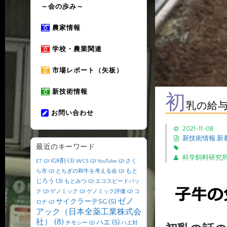
～会の歩み～
農家情報
学校・農業関連
市場レポート（矢板）
新技術情報
初
乳の給
お問い合わせ
2021-11-08
新技術情報
,
新
最近のキーワード
科学飼料研究
IGR剤
(3)
ET
(2)
WCS
(2)
YouTube
(2)
さく
もと
ら市
(2)
とちぎの和牛を考える会
(2)
じろう
(3)
もとみつ
(2)
エコスピードパッ
ク
(2)
ゲノミック
(2)
ゲノミック評価
(2)
コ
ゼノ
サイクラーテSG
(5)
ロナ
(2)
アック（日本全薬工業株式会
社）
(8)
ハエ
(5)
チモシー
(2)
ハエ対