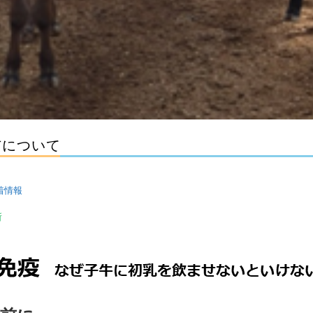
与について
着情報
所