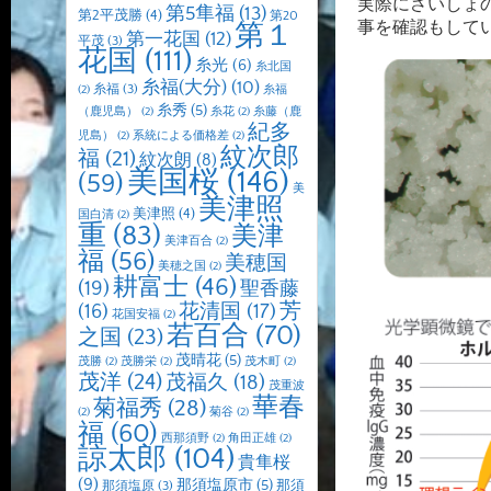
実際にさいしょ
第5隼福
(13)
第2平茂勝
(4)
第20
事を確認もして
第１
第一花国
(12)
平茂
(3)
花国
(111)
糸光
(6)
糸北国
糸福(大分)
(10)
糸福
(3)
(2)
糸福
糸秀
(5)
（鹿児島）
(2)
糸花
(2)
糸藤（鹿
紀多
児島）
(2)
系統による価格差
(2)
紋次郎
福
(21)
紋次朗
(8)
美国桜
(146)
(59)
美
美津照
美津照
(4)
国白清
(2)
重
(83)
美津
美津百合
(2)
福
(56)
美穂国
美穂之国
(2)
耕富士
(46)
(19)
聖香藤
芳
(16)
花清国
(17)
花国安福
(2)
若百合
(70)
之国
(23)
茂晴花
(5)
茂勝
(2)
茂勝栄
(2)
茂木町
(2)
茂洋
(24)
茂福久
(18)
茂重波
華春
菊福秀
(28)
(2)
菊谷
(2)
福
(60)
西那須野
(2)
角田正雄
(2)
諒太郎
(104)
貴隼桜
(9)
那須塩原市
(5)
那須
那須塩原
(3)