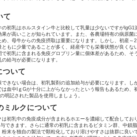
いて
牛の初乳はホルスタイン牛と比較して乳量は少ないですがIgG1
効果が高いことが知られています。また、各農場特有の病原菌
ため、母牛からの免疫摂取は重要になります。しかし、初産～2
量ともに少量であることが多く、経産牛でも栄養状態が良くな
間で初乳に含まれる免疫グロブリン量に個体差があるため、そ
乳の給与が必要になります。
について
保できない場合は、初乳製剤の追加給与が必要になります。
し
では血中IｇGが十分に上がらなかったという報告もあるため、
量の明記された製品を使用しましょう。
のミルクについて
クは初乳中の免疫成分が含まれるホエーを濃縮して配合してお
給与できます。
さらに通常の初乳に含まれるビタミン群、中鎖
、
粉末を独自の製法で顆粒化しており溶けやすさは抜群に良い