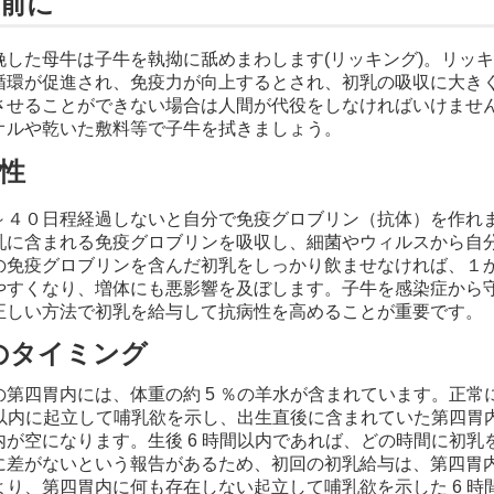
の前に
娩した母牛は子牛を執拗に舐めまわします(リッキング)。リッ
循環が促進され、免疫力が向上するとされ、初乳の吸収に大き
させることができない場合は人間が代役をしなければいけませ
オルや乾いた敷料等で子牛を拭きましょう。
性
～４０日程経過しないと自分で免疫グロブリン（抗体）を作れ
乳に含まれる免疫グロブリンを吸収し、細菌やウィルスから自
の免疫グロブリンを含んだ初乳をしっかり飲ませなければ、１
やすくなり、増体にも悪影響を及ぼします。
子牛を感染症から
正しい方法で初乳を給与して抗病性を高めることが重要です。
のタイミング
の第四胃内には、体重の約 5 ％の羊水が含まれています。正常
時間以内に起立して哺乳欲を示し、出生直後に含まれていた第四胃
内が空になります。生後 6 時間以内であれば、どの時間に初乳
に差がないという報告があるため、初回の初乳給与は、第四胃
より、第四胃内に何も存在しない起立して哺乳欲を示した 6 時