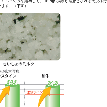
のミルクのみを給与して、血中lgG濃度が理想とされる免疫移
います。（下図）