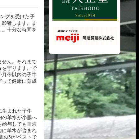
キングを受けた子
く影響します。ま
ん。十分な時間を
ません。それまで
分を守ります。
で
か月令以内の子牛
守って健康に育成
に生まれた子牛
内の羊水が小腸へ
を給与しても血液
内に羊水が含まれ
間以内がベストで