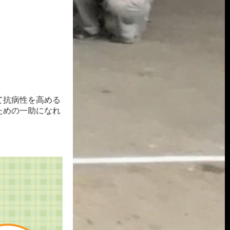
て抗病性を高める
ための一助になれ