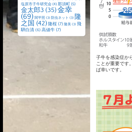
那須町
(5)
塩原市子牛研究会
(4)
金幸
金太郎3
(35)
(69)
隆
関平照
(3)
防虫ネット
(3)
之国
(42)
隆桜
(7)
飛
隆美
(3)
高値牛
(7)
騨白清
(6)
子牛を感染症か
ことが重要です
ば幸いです。