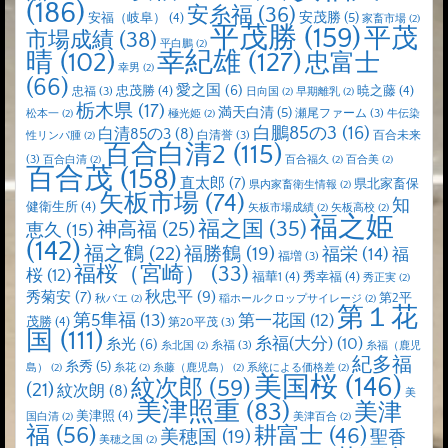
(186)
安糸福
(36)
安茂勝
(5)
安福（岐阜）
(4)
家畜市場
(2)
平茂勝
(159)
平茂
市場成績
(38)
平白鵬
(2)
晴
(102)
幸紀雄
(127)
忠富士
幸男
(2)
(66)
愛之国
(6)
忠茂勝
(4)
暁之藤
(4)
忠福
(3)
日向国
(2)
早期離乳
(2)
栃木県
(17)
満天白清
(5)
瀬尾ファーム
(3)
松本一
(2)
極光姫
(2)
牛伝染
白鵬85の3
(16)
白清85の3
(8)
白清誉
(3)
百合未来
性リンパ腫
(2)
百合白清2
(115)
(3)
百合白清
(2)
百合福久
(2)
百合美
(2)
百合茂
(158)
直太郎
(7)
県北家畜保
県内家畜衛生情報
(2)
矢板市場
(74)
知
健衛生所
(4)
矢板市場成績
(2)
矢板高校
(2)
福之姫
福之国
(35)
神高福
(25)
恵久
(15)
(142)
福之鶴
(22)
福勝鶴
(19)
福栄
(14)
福
福増
(3)
福桜（宮崎）
(33)
桜
(12)
福華1
(4)
秀幸福
(4)
秀正実
(2)
秋忠平
(9)
秀菊安
(7)
第2平
秋バエ
(2)
稲ホールクロップサイレージ
(2)
第１花
第5隼福
(13)
第一花国
(12)
茂勝
(4)
第20平茂
(3)
国
(111)
糸福(大分)
(10)
糸光
(6)
糸福
(3)
糸北国
(2)
糸福（鹿児
紀多福
糸秀
(5)
島）
(2)
糸花
(2)
糸藤（鹿児島）
(2)
系統による価格差
(2)
美国桜
(146)
紋次郎
(59)
(21)
紋次朗
(8)
美
美津照重
(83)
美津
美津照
(4)
国白清
(2)
美津百合
(2)
福
(56)
耕富士
(46)
美穂国
(19)
聖香
美穂之国
(2)