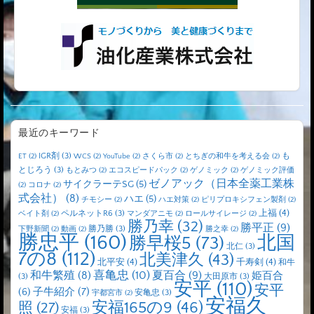
最近のキーワード
IGR剤
(3)
も
ET
(2)
WCS
(2)
YouTube
(2)
さくら市
(2)
とちぎの和牛を考える会
(2)
とじろう
(3)
もとみつ
(2)
エコスピードパック
(2)
ゲノミック
(2)
ゲノミック評価
ゼノアック（日本全薬工業株
サイクラーテSG
(5)
(2)
コロナ
(2)
式会社）
(8)
ハエ
(5)
チモシー
(2)
ハエ対策
(2)
ピリプロキシフェン製剤
(2)
上福
(4)
ペルネットR6
(3)
ベイト剤
(2)
マンダアニモ
(2)
ロールサイレージ
(2)
勝乃幸
(32)
勝平正
(9)
勝乃勝
(3)
下野新聞
(2)
動画
(2)
勝之幸
(2)
勝忠平
(160)
北国
勝早桜5
(73)
北仁
(3)
7の8
(112)
北美津久
(43)
北平安
(4)
千寿剣
(4)
和牛
喜亀忠
(10)
夏百合
(9)
和牛繁殖
(8)
姫百合
(3)
大田原市
(3)
安平
(110)
安平
子牛紹介
(7)
(6)
安亀忠
(3)
宇都宮市
(2)
安福久
安福165の9
(46)
照
(27)
安福
(3)