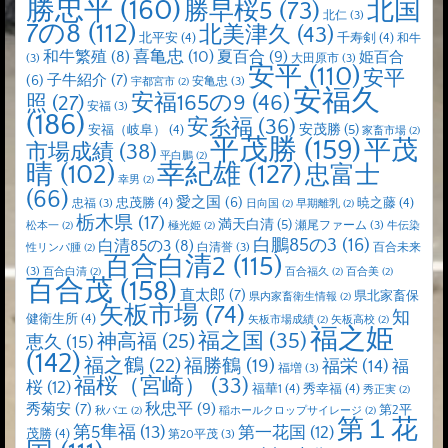
勝忠平
(160)
北国
勝早桜5
(73)
北仁
(3)
7の8
(112)
北美津久
(43)
北平安
(4)
千寿剣
(4)
和牛
喜亀忠
(10)
夏百合
(9)
和牛繁殖
(8)
姫百合
(3)
大田原市
(3)
安平
(110)
安平
子牛紹介
(7)
(6)
安亀忠
(3)
宇都宮市
(2)
安福久
安福165の9
(46)
照
(27)
安福
(3)
(186)
安糸福
(36)
安茂勝
(5)
安福（岐阜）
(4)
家畜市場
(2)
平茂勝
(159)
平茂
市場成績
(38)
平白鵬
(2)
晴
(102)
幸紀雄
(127)
忠富士
幸男
(2)
(66)
愛之国
(6)
忠茂勝
(4)
暁之藤
(4)
忠福
(3)
日向国
(2)
早期離乳
(2)
栃木県
(17)
満天白清
(5)
瀬尾ファーム
(3)
松本一
(2)
極光姫
(2)
牛伝染
白鵬85の3
(16)
白清85の3
(8)
白清誉
(3)
百合未来
性リンパ腫
(2)
百合白清2
(115)
(3)
百合白清
(2)
百合福久
(2)
百合美
(2)
百合茂
(158)
直太郎
(7)
県北家畜保
県内家畜衛生情報
(2)
矢板市場
(74)
知
健衛生所
(4)
矢板市場成績
(2)
矢板高校
(2)
福之姫
福之国
(35)
神高福
(25)
恵久
(15)
(142)
福之鶴
(22)
福勝鶴
(19)
福栄
(14)
福
福増
(3)
福桜（宮崎）
(33)
桜
(12)
福華1
(4)
秀幸福
(4)
秀正実
(2)
秋忠平
(9)
秀菊安
(7)
第2平
秋バエ
(2)
稲ホールクロップサイレージ
(2)
第１花
第5隼福
(13)
第一花国
(12)
茂勝
(4)
第20平茂
(3)