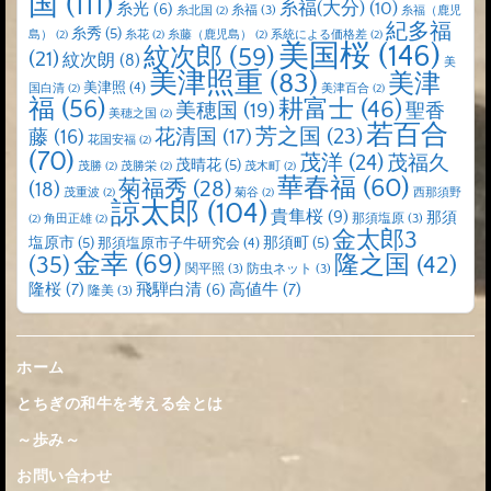
国
(111)
糸福(大分)
(10)
糸光
(6)
糸福
(3)
糸北国
(2)
糸福（鹿児
紀多福
糸秀
(5)
島）
(2)
糸花
(2)
糸藤（鹿児島）
(2)
系統による価格差
(2)
美国桜
(146)
紋次郎
(59)
(21)
紋次朗
(8)
美
美津照重
(83)
美津
美津照
(4)
国白清
(2)
美津百合
(2)
福
(56)
耕富士
(46)
美穂国
(19)
聖香
美穂之国
(2)
若百合
芳之国
(23)
藤
(16)
花清国
(17)
花国安福
(2)
(70)
茂洋
(24)
茂福久
茂晴花
(5)
茂勝
(2)
茂勝栄
(2)
茂木町
(2)
華春福
(60)
菊福秀
(28)
(18)
茂重波
(2)
菊谷
(2)
西那須野
諒太郎
(104)
貴隼桜
(9)
那須
那須塩原
(3)
(2)
角田正雄
(2)
金太郎3
塩原市
(5)
那須町
(5)
那須塩原市子牛研究会
(4)
金幸
(69)
(35)
隆之国
(42)
関平照
(3)
防虫ネット
(3)
隆桜
(7)
高値牛
(7)
飛騨白清
(6)
隆美
(3)
ホーム
とちぎの和牛を考える会とは
～歩み～
お問い合わせ