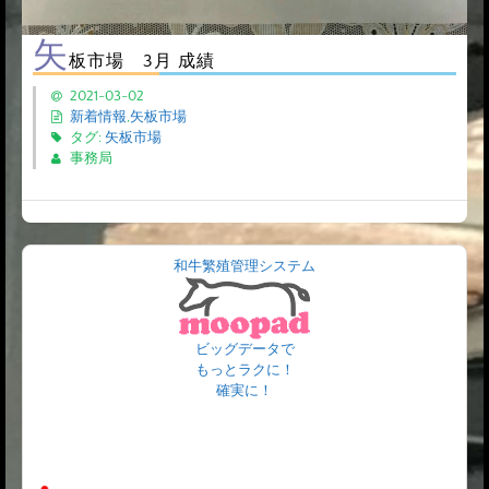
矢
板市場 3月 成績
2021-03-02
新着情報
,
矢板市場
タグ:
矢板市場
事務局
和牛繁殖管理システム
ビッグデータで
もっとラクに！
確実に！