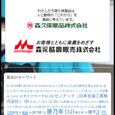
最近のキーワード
IGR剤
(3)
も
ET
(2)
WCS
(2)
YouTube
(2)
さくら市
(2)
とちぎの和牛を考える会
(2)
とじろう
(3)
もとみつ
(2)
エコスピードパック
(2)
ゲノミック
(2)
ゲノミック評価
ゼノアック（日本全薬工業株
サイクラーテSG
(5)
(2)
コロナ
(2)
式会社）
(8)
ハエ
(5)
チモシー
(2)
ハエ対策
(2)
ピリプロキシフェン製剤
(2)
上福
(4)
ペルネットR6
(3)
ベイト剤
(2)
マンダアニモ
(2)
ロールサイレージ
(2)
勝乃幸
(32)
勝平正
(9)
勝乃勝
(3)
下野新聞
(2)
動画
(2)
勝之幸
(2)