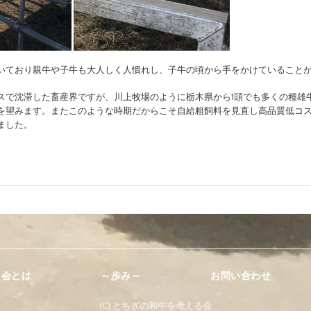
いており親牛や子牛も大人しく人慣れし、子牛の頃から手をかけていること
スで沈滞した畜産界ですが、川上牧場のように栃木県から1頭でも多くの種雄
を望みます。またこのような時期だからこそ自給粗飼料を見直し高品質低コ
ました。
る会とは
～歩み～
お問い合わせ
(C) とちぎの和牛を考える会