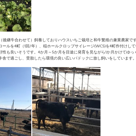
頭（後継牛合わせて）飼養しておりハウスいちご栽培と和牛繁殖の兼業農家で
ールを4町（1回/年）、稲ホールクロップサイレージ(WCS)を4町作付けして
好性も良いそうです。4か月～5か月を目途に発育を見ながら1か月かけてゆっ
牛舎で過ごし、受胎したら環境の良い広いパドックに放し飼いをしています