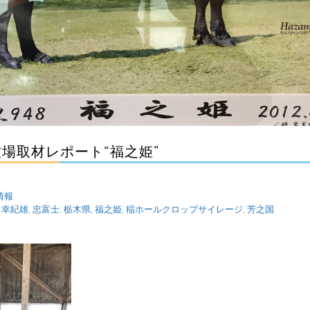
場取材レポート“福之姫”
情報
,
幸紀雄
,
忠富士
,
栃木県
,
福之姫
,
稲ホールクロップサイレージ
,
芳之国