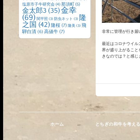
那須町
(5)
塩原市子牛研究会
(4)
金幸
金太郎3
(35)
(69)
隆
関平照
(3)
防虫ネット
(3)
之国
(42)
隆桜
(7)
飛
隆美
(3)
高値牛
(7)
騨白清
(6)
非常に管理が行き届
最近はコロナウイル
界が盛り上がること
きなのでは？と感じ
ホーム
とちぎの和牛を考え