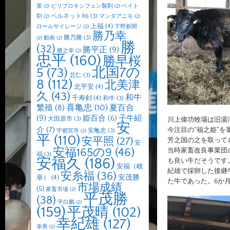
策
(2)
ピリプロキシフェン製剤
(2)
ベイト
ペルネットR6
(3)
剤
(2)
マンダアニモ
(2)
上福
(4)
ロールサイレージ
(2)
下野新聞
勝乃幸
勝乃勝
(3)
(2)
動画
(2)
勝
(32)
勝平正
(9)
勝之幸
(2)
忠平
(160)
勝早桜
北国7の
5
(73)
北仁
(3)
8
(112)
北美津
北平安
(4)
久
(43)
和牛
千寿剣
(4)
和牛
(3)
喜亀忠
(10)
夏百合
繁殖
(8)
(9)
子牛紹
姫百合
(6)
大田原市
(3)
川上偉功牧場は旧湯
安
介
(7)
今注目の“福之姫”
安亀忠
(3)
宇都宮市
(2)
平
(110)
安平照
(27)
芳之国の之を取って
安
安福165の9
(46)
当時家畜改良事業団
福
(3)
安福久
(186)
も良い牛だそうです
安福（岐
紀雄で採卵した後継
安糸福
(36)
安茂勝
阜）
(4)
た牛であった。6か
市場成績
(5)
家畜市場
(2)
平茂勝
(38)
平白鵬
(2)
(159)
平茂晴
(102)
幸紀雄
(127)
幸男
(2)