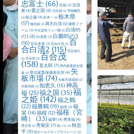
忠富士
(66)
忠茂
忠福
(3)
愛之国
(6)
勝
(4)
日向国
(2)
早期離乳
栃木県
暁之藤
(4)
(2)
松本一
(2)
(17)
満天白清
(5)
瀬尾ファ
極光姫
(2)
白清85
ーム
(3)
牛伝染性リンパ腫
(2)
白鵬85の3
の3
(8)
白清誉
(3)
百
(16)
百合未来
(3)
百合白清
(2)
合白清2
(115)
百合福久
百合茂
(2)
百合美
(2)
(158)
直太郎
(7)
県内家畜衛生情
矢
県北家畜保健衛生所
(4)
報
(2)
板市場
(74)
矢板市場成績
(2)
神高
知恵久
(15)
矢板高校
(2)
福
福之国
(35)
福
(25)
之姫
(142)
福之鶴
(22)
福勝鶴
(19)
福
福増
(3)
福桜（宮
栄
(14)
福桜
(12)
崎）
(33)
福華1
(4)
秀幸福
(4)
秋忠
秀菊安
(7)
秀正実
(2)
秋バエ
(2)
平
(9)
稲ホールクロップサイレージ
(2)