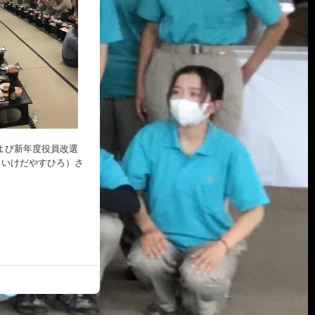
よび新年度役員改選
（いけだやすひろ）さ