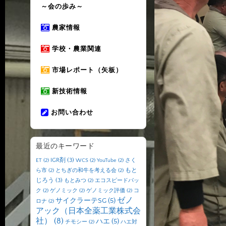
～会の歩み～
農家情報
学校・農業関連
市場レポート（矢板）
新技術情報
お問い合わせ
最近のキーワード
IGR剤
(3)
ET
(2)
WCS
(2)
YouTube
(2)
さく
もと
ら市
(2)
とちぎの和牛を考える会
(2)
じろう
(3)
もとみつ
(2)
エコスピードパッ
ク
(2)
ゲノミック
(2)
ゲノミック評価
(2)
コ
ゼノ
サイクラーテSG
(5)
ロナ
(2)
アック（日本全薬工業株式会
社）
(8)
ハエ
(5)
チモシー
(2)
ハエ対