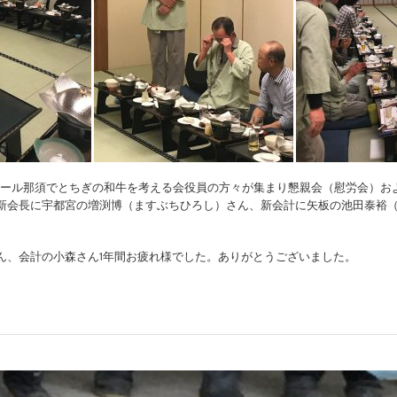
ピナール那須でとちぎの和牛を考える会役員の方々が集まり懇親会（慰労会）お
新会長に宇都宮の増渕博（ますぶちひろし）さん、新会計に矢板の池田泰裕
ん、会計の小森さん1年間お疲れ様でした。ありがとうございました。