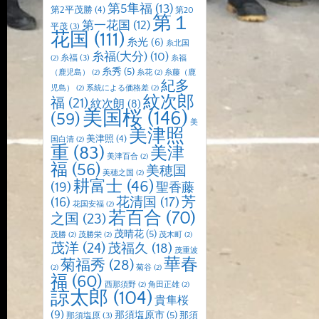
第5隼福
(13)
第2平茂勝
(4)
第20
第１
第一花国
(12)
平茂
(3)
花国
(111)
糸光
(6)
糸北国
糸福(大分)
(10)
糸福
(3)
(2)
糸福
糸秀
(5)
（鹿児島）
(2)
糸花
(2)
糸藤（鹿
紀多
児島）
(2)
系統による価格差
(2)
紋次郎
福
(21)
紋次朗
(8)
美国桜
(146)
(59)
美
美津照
美津照
(4)
国白清
(2)
重
(83)
美津
美津百合
(2)
福
(56)
美穂国
美穂之国
(2)
耕富士
(46)
(19)
聖香藤
芳
(16)
花清国
(17)
花国安福
(2)
若百合
(70)
之国
(23)
茂晴花
(5)
茂勝
(2)
茂勝栄
(2)
茂木町
(2)
茂洋
(24)
茂福久
(18)
茂重波
華春
菊福秀
(28)
(2)
菊谷
(2)
福
(60)
西那須野
(2)
角田正雄
(2)
諒太郎
(104)
貴隼桜
(9)
那須塩原市
(5)
那須
那須塩原
(3)