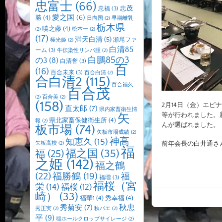
忠富士
(66)
忠茂
忠福
(3)
愛之国
(6)
勝
(4)
日向国
(2)
早期離乳
栃木県
暁之藤
(4)
(2)
松本一
(2)
(17)
満天白清
(5)
瀬尾ファ
極光姫
(2)
白清85
ーム
(3)
牛伝染性リンパ腫
(2)
白鵬85の3
の3
(8)
白清誉
(3)
百
(16)
百合未来
(3)
百合白清
(2)
合白清2
(115)
百合福久
百合茂
(2)
百合美
(2)
(158)
2月14日（金）エ
直太郎
(7)
県内家畜衛生情
等が行われました。
矢
県北家畜保健衛生所
(4)
報
(2)
んが選ばれました。
板市場
(74)
矢板市場成績
(2)
神高
知恵久
(15)
矢板高校
(2)
前年会長の白井通さ
福
福之国
(35)
福
(25)
之姫
(142)
福之鶴
(22)
福勝鶴
(19)
福
福増
(3)
福桜（宮
栄
(14)
福桜
(12)
崎）
(33)
福華1
(4)
秀幸福
(4)
秋忠
秀菊安
(7)
秀正実
(2)
秋バエ
(2)
平
(9)
稲ホールクロップサイレージ
(2)