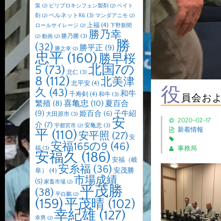
策
(2)
ピリプロキシフェン製剤
(2)
ベイト
ペルネットR6
(3)
剤
(2)
マンダアニモ
(2)
上福
(4)
ロールサイレージ
(2)
下野新聞
勝乃幸
勝乃勝
(3)
(2)
動画
(2)
勝
(32)
勝平正
(9)
勝之幸
(2)
忠平
(160)
勝早桜
北国7の
5
(73)
北仁
(3)
8
(112)
北美津
北平安
(4)
役
久
(43)
和牛
千寿剣
(4)
和牛
(3)
員会お
喜亀忠
(10)
夏百合
繁殖
(8)
(9)
子牛紹
姫百合
(6)
大田原市
(3)
安
2020-02-17
介
(7)
安亀忠
(3)
宇都宮市
(2)
新着情報
平
(110)
安平照
(27)
安
安福165の9
(46)
福
(3)
事務局
安福久
(186)
安福（岐
安糸福
(36)
安茂勝
阜）
(4)
市場成績
(5)
家畜市場
(2)
平茂勝
(38)
平白鵬
(2)
(159)
平茂晴
(102)
幸紀雄
(127)
幸男
(2)