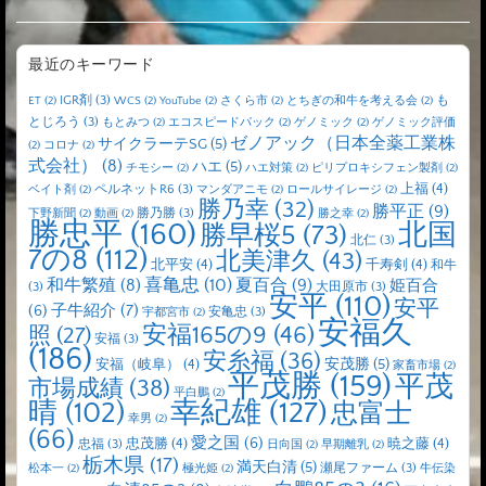
最近のキーワード
IGR剤
(3)
も
ET
(2)
WCS
(2)
YouTube
(2)
さくら市
(2)
とちぎの和牛を考える会
(2)
とじろう
(3)
もとみつ
(2)
エコスピードパック
(2)
ゲノミック
(2)
ゲノミック評価
ゼノアック（日本全薬工業株
サイクラーテSG
(5)
(2)
コロナ
(2)
式会社）
(8)
ハエ
(5)
チモシー
(2)
ハエ対策
(2)
ピリプロキシフェン製剤
(2)
上福
(4)
ペルネットR6
(3)
ベイト剤
(2)
マンダアニモ
(2)
ロールサイレージ
(2)
勝乃幸
(32)
勝平正
(9)
勝乃勝
(3)
下野新聞
(2)
動画
(2)
勝之幸
(2)
勝忠平
(160)
北国
勝早桜5
(73)
北仁
(3)
7の8
(112)
北美津久
(43)
北平安
(4)
千寿剣
(4)
和牛
喜亀忠
(10)
夏百合
(9)
和牛繁殖
(8)
姫百合
(3)
大田原市
(3)
安平
(110)
安平
子牛紹介
(7)
(6)
安亀忠
(3)
宇都宮市
(2)
安福久
安福165の9
(46)
照
(27)
安福
(3)
(186)
安糸福
(36)
安茂勝
(5)
安福（岐阜）
(4)
家畜市場
(2)
平茂勝
(159)
平茂
市場成績
(38)
平白鵬
(2)
晴
(102)
幸紀雄
(127)
忠富士
幸男
(2)
(66)
愛之国
(6)
忠茂勝
(4)
暁之藤
(4)
忠福
(3)
日向国
(2)
早期離乳
(2)
栃木県
(17)
満天白清
(5)
瀬尾ファーム
(3)
松本一
(2)
極光姫
(2)
牛伝染