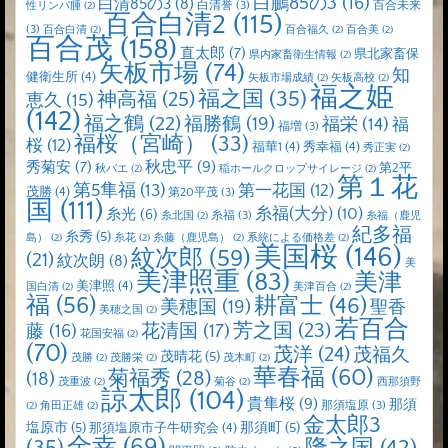
白鵬85の3
(16)
白清85の3
(8)
白清誉
(3)
百合未来
性リンパ腫
(2)
百合白清2
(115)
(3)
百合白清
(2)
百合福久
(2)
百合美
(2)
百合茂
(158)
直太郎
(7)
県北家畜保
県内家畜衛生情報
(2)
矢板市場
(74)
知
健衛生所
(4)
矢板市場成績
(2)
矢板高校
(2)
福之姫
福之国
(35)
神高福
(25)
恵久
(15)
(142)
福之鶴
(22)
福勝鶴
(19)
福栄
(14)
福
福増
(3)
福桜（宮崎）
(33)
桜
(12)
福華1
(4)
秀幸福
(4)
秀正実
(2)
秋忠平
(9)
秀菊安
(7)
第2平
秋バエ
(2)
稲ホールクロップサイレージ
(2)
第１花
第5隼福
(13)
第一花国
(12)
茂勝
(4)
第20平茂
(3)
国
(111)
糸福(大分)
(10)
糸光
(6)
糸福
(3)
糸北国
(2)
糸福（鹿児
紀多福
糸秀
(5)
島）
(2)
糸花
(2)
糸藤（鹿児島）
(2)
系統による価格差
(2)
美国桜
(146)
紋次郎
(59)
(21)
紋次朗
(8)
美
美津照重
(83)
美津
美津照
(4)
国白清
(2)
美津百合
(2)
福
(56)
耕富士
(46)
美穂国
(19)
聖香
美穂之国
(2)
若百合
芳之国
(23)
藤
(16)
花清国
(17)
花国安福
(2)
(70)
茂洋
(24)
茂福久
茂晴花
(5)
茂勝
(2)
茂勝栄
(2)
茂木町
(2)
華春福
(60)
菊福秀
(28)
(18)
茂重波
(2)
菊谷
(2)
西那須野
諒太郎
(104)
貴隼桜
(9)
那須
那須塩原
(3)
(2)
角田正雄
(2)
金太郎3
塩原市
(5)
那須町
(5)
那須塩原市子牛研究会
(4)
金幸
(69)