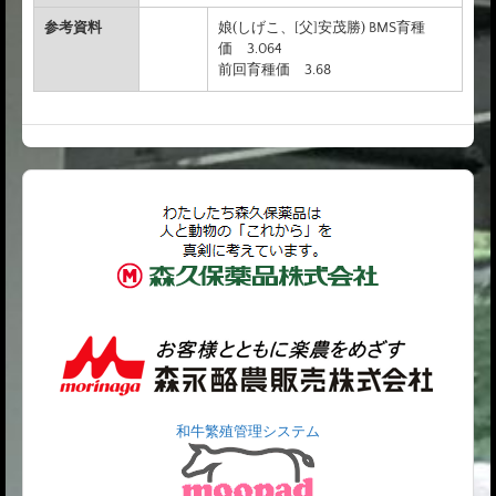
参考資料
娘(しげこ、[父]安茂勝) BMS育種
価 3.064
前回育種価 3.68
和牛繁殖管理システム