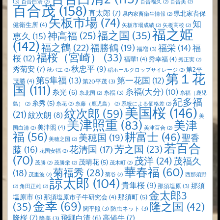
(3)
百合白清
(2)
百合福久
(2)
百合美
(2)
百合茂
(158)
直太郎
(7)
県北家畜保
県内家畜衛生情報
(2)
矢板市場
(74)
知
健衛生所
(4)
矢板市場成績
(2)
矢板高校
(2)
福之姫
福之国
(35)
神高福
(25)
恵久
(15)
(142)
福之鶴
(22)
福勝鶴
(19)
福栄
(14)
福
福増
(3)
福桜（宮崎）
(33)
桜
(12)
福華1
(4)
秀幸福
(4)
秀正実
(2)
秋忠平
(9)
秀菊安
(7)
第2平
秋バエ
(2)
稲ホールクロップサイレージ
(2)
第１花
第5隼福
(13)
第一花国
(12)
茂勝
(4)
第20平茂
(3)
国
(111)
糸福(大分)
(10)
糸光
(6)
糸福
(3)
糸北国
(2)
糸福（鹿児
紀多福
糸秀
(5)
島）
(2)
糸花
(2)
糸藤（鹿児島）
(2)
系統による価格差
(2)
美国桜
(146)
紋次郎
(59)
(21)
紋次朗
(8)
美
美津照重
(83)
美津
美津照
(4)
国白清
(2)
美津百合
(2)
福
(56)
耕富士
(46)
美穂国
(19)
聖香
美穂之国
(2)
若百合
芳之国
(23)
藤
(16)
花清国
(17)
花国安福
(2)
(70)
茂洋
(24)
茂福久
茂晴花
(5)
茂勝
(2)
茂勝栄
(2)
茂木町
(2)
華春福
(60)
菊福秀
(28)
(18)
茂重波
(2)
菊谷
(2)
西那須野
諒太郎
(104)
貴隼桜
(9)
那須
那須塩原
(3)
(2)
角田正雄
(2)
金太郎3
塩原市
(5)
那須町
(5)
那須塩原市子牛研究会
(4)
金幸
(69)
(35)
隆之国
(42)
関平照
(3)
防虫ネット
(3)
隆桜
(7)
高値牛
(7)
飛騨白清
(6)
隆美
(3)