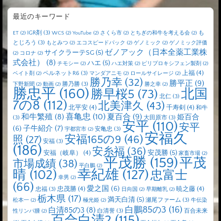
最近のキーワード
IGR剤
(3)
も
ET
(2)
WCS
(2)
YouTube
(2)
さくら市
(2)
とちぎの和牛を考える会
(2)
とじろう
(3)
もとみつ
(2)
エコスピードパック
(2)
ゲノミック
(2)
ゲノミック評価
ゼノアック（日本全薬工業株
サイクラーテSG
(5)
(2)
コロナ
(2)
式会社）
(8)
ハエ
(5)
チモシー
(2)
ハエ対策
(2)
ピリプロキシフェン製剤
(2)
上福
(4)
ペルネットR6
(3)
ベイト剤
(2)
マンダアニモ
(2)
ロールサイレージ
(2)
勝乃幸
(32)
勝平正
(9)
勝乃勝
(3)
下野新聞
(2)
動画
(2)
勝之幸
(2)
勝忠平
(160)
北国
勝早桜5
(73)
北仁
(3)
7の8
(112)
北美津久
(43)
北平安
(4)
千寿剣
(4)
和牛
喜亀忠
(10)
夏百合
(9)
和牛繁殖
(8)
姫百合
(3)
大田原市
(3)
安平
(110)
安平
子牛紹介
(7)
(6)
安亀忠
(3)
宇都宮市
(2)
安福久
安福165の9
(46)
照
(27)
安福
(3)
(186)
安糸福
(36)
安茂勝
(5)
安福（岐阜）
(4)
家畜市場
(2)
平茂勝
(159)
平茂
市場成績
(38)
平白鵬
(2)
晴
(102)
幸紀雄
(127)
忠富士
幸男
(2)
(66)
愛之国
(6)
忠茂勝
(4)
暁之藤
(4)
忠福
(3)
日向国
(2)
早期離乳
(2)
栃木県
(17)
満天白清
(5)
瀬尾ファーム
(3)
松本一
(2)
極光姫
(2)
牛伝染
白鵬85の3
(16)
白清85の3
(8)
白清誉
(3)
百合未来
性リンパ腫
(2)
百合白清2
(115)