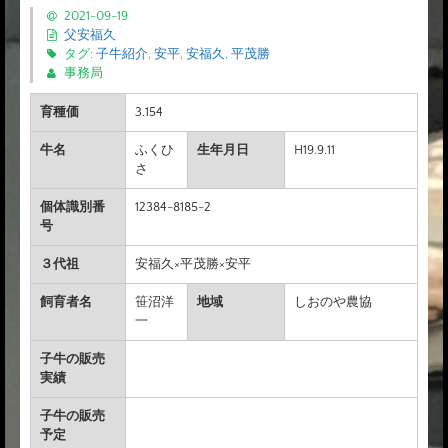
2021-09-19
父安福久
タグ:
子牛紹介
,
安平
,
安福久
,
平茂勝
事務局
育種価
3.154
牛名
ふくひ
生年月日
H19.9.11
さ
個体識別番
12384-8185-2
号
３代祖
安福久×平茂勝×安平
飼育者名
笹沼洋
地域
しおのや農協
一
子牛の販売
実績
子牛の販売
予定