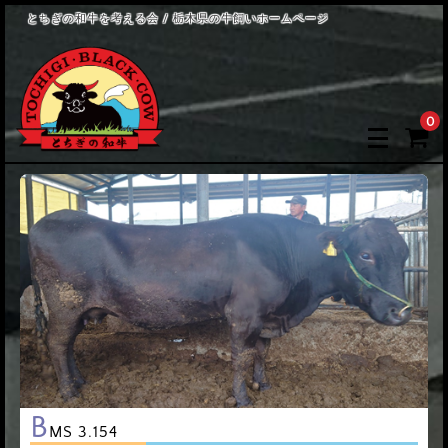
とちぎの和牛を考える会 / 栃木県の牛飼いホームページ
0
B
MS 3.154